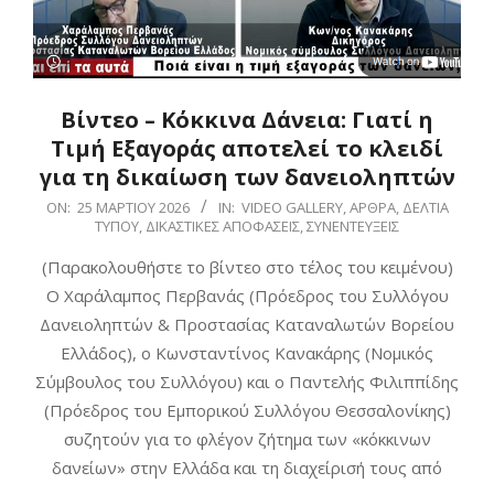
Βίντεο – Κόκκινα Δάνεια: Γιατί η
Τιμή Εξαγοράς αποτελεί το κλειδί
για τη δικαίωση των δανειοληπτών
2026-
ON:
25 ΜΑΡΤΊΟΥ 2026
IN:
VIDEO GALLERY
,
ΆΡΘΡΑ
,
ΔΕΛΤΊΑ
ΤΎΠΟΥ
,
ΔΙΚΑΣΤΙΚΈΣ ΑΠΟΦΆΣΕΙΣ
,
ΣΥΝΕΝΤΕΎΞΕΙΣ
03-
25
(Παρακολουθήστε το βίντεο στο τέλος του κειμένου)
Ο Χαράλαμπος Περβανάς (Πρόεδρος του Συλλόγου
Δανειοληπτών & Προστασίας Καταναλωτών Βορείου
Ελλάδος), ο Κωνσταντίνος Κανακάρης (Νομικός
Σύμβουλος του Συλλόγου) και ο Παντελής Φιλιππίδης
(Πρόεδρος του Εμπορικού Συλλόγου Θεσσαλονίκης)
συζητούν για το φλέγον ζήτημα των «κόκκινων
δανείων» στην Ελλάδα και τη διαχείρισή τους από