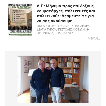
Δ.Τ.: Μήνυμα προς επίδοξους
κομματάρχες, πολιτευτές και
πολιτικούς: Δεσμευτείτε για
να σας ακούσουμε
ON:
5 ΑΥΓΟΎΣΤΟΥ 2026
IN:
ΆΡΘΡΑ
,
ΔΕΛΤΊΑ ΤΎΠΟΥ
,
ΕΠΙΣΤΟΛΈΣ
,
ΚΟΙΝΩΝΙΚΉ
ΟΙΚΟΝΟΜΊΑ
,
ΠΟΛΙΤΙΚΆ ΝΈΑ
VIEW ALL