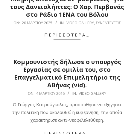
τους Δανειολήπτες: Ο Χαρ. Περβανάς
στο Ράδιο 1ΕΝΑ του Βόλου
2025-
ON:
20 ΜΑΡΤΊΟΥ 2025
IN:
VIDEO GALLERY
,
ΣΥΝΕΝΤΕΎΞΕΙΣ
03-
ΠΕΡΙΣΣΌΤΕΡΑ…
20
Κομμουνιστής δήλωσε ο υπουργός
Εργασίας σε ομιλία του, στο
Επαγγελματικό Επιμελητήριο της
Αθήνας (vid).
2016-
ON:
4 ΜΑΡΤΊΟΥ 2016
IN:
VIDEO GALLERY
03-
Ο Γιώργος Κατρούγκαλος, προσπάθησε να εξηγήσει
04
την πολιτική που ακολουθεί η κυβέρνηση, την οποία
χαρακτήρισε αντι-νεοφιλελεύθερη.
ΠΕΡΙΣΣΌΤΕΡΑ…