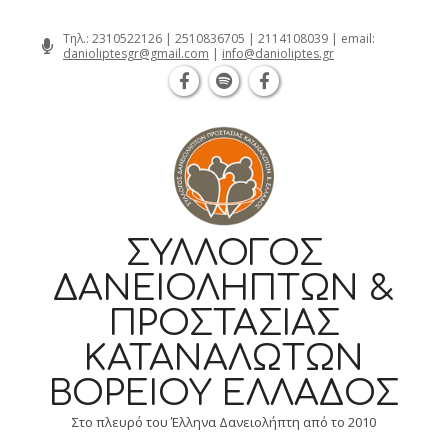
Θεσσαλονίκη Καρατάσου 7, TK 54626 τηλ.:
Skip
Τηλ.:
2310522126
|
2510836705
|
2114108039
| email:
danioliptesgr@gmail.com
|
info@danioliptes.gr
to
content
ΣΎΛΛΟΓΟΣ
ΔΑΝΕΙΟΛΗΠΤΏΝ &
ΠΡΟΣΤΑΣΊΑΣ
ΚΑΤΑΝΑΛΩΤΏΝ
ΒΟΡΕΊΟΥ ΕΛΛΆΔΟΣ
Στο πλευρό του Έλληνα Δανειολήπτη από το 2010