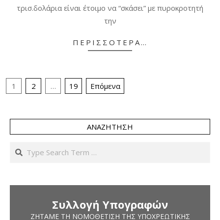
τρισ.δολάρια είναι έτοιμο να “σκάσει” με πυροκροτητή
την
ΠΕΡΙΣΣΌΤΕΡΑ…
Σελιδοποίηση
1
2
…
19
Επόμενα
άρθρων
ΑΝΑΖΉΤΗΣΗ
Search
Συλλογή Υπογραφών
ΖΗΤΆΜΕ ΤΗ ΝΟΜΟΘΈΤΙΣΗ ΤΗΣ ΥΠΟΧΡΕΩΤΙΚΉΣ