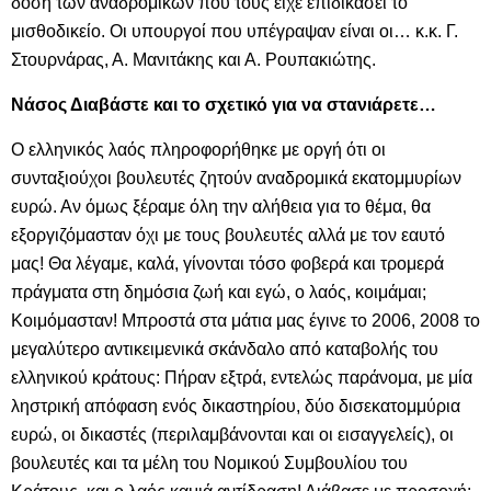
δόση των αναδρομικών που τους είχε επιδικάσει το
μισθοδικείο. Οι υπουργοί που υπέγραψαν είναι οι… κ.κ. Γ.
Στουρνάρας, Α. Μανιτάκης και Α. Ρουπακιώτης.
Νάσος Διαβάστε και το σχετικό για να στανιάρετε…
Ο ελληνικός λαός πληροφορήθηκε με οργή ότι οι
συνταξιούχοι βουλευτές ζητούν αναδρομικά εκατομμυρίων
ευρώ. Αν όμως ξέραμε όλη την αλήθεια για το θέμα, θα
εξοργιζόμασταν όχι με τους βουλευτές αλλά με τον εαυτό
μας! Θα λέγαμε, καλά, γίνονται τόσο φοβερά και τρομερά
πράγματα στη δημόσια ζωή και εγώ, ο λαός, κοιμάμαι;
Κοιμόμασταν! Μπροστά στα μάτια μας έγινε το 2006, 2008 το
μεγαλύτερο αντικειμενικά σκάνδαλο από καταβολής του
ελληνικού κράτους: Πήραν εξτρά, εντελώς παράνομα, με μία
ληστρική απόφαση ενός δικαστηρίου, δύο δισεκατομμύρια
ευρώ, οι δικαστές (περιλαμβάνονται και οι εισαγγελείς), οι
βουλευτές και τα μέλη του Νομικού Συμβουλίου του