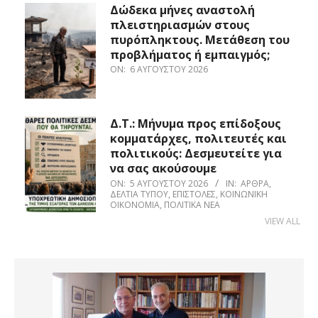
Δώδεκα μήνες αναστολή
πλειστηριασμών στους
πυρόπληκτους. Μετάθεση του
προβλήματος ή εμπαιγμός;
ON:
6 ΑΥΓΟΎΣΤΟΥ 2026
Δ.Τ.: Μήνυμα προς επίδοξους
κομματάρχες, πολιτευτές και
πολιτικούς: Δεσμευτείτε για
να σας ακούσουμε
ON:
5 ΑΥΓΟΎΣΤΟΥ 2026
IN:
ΆΡΘΡΑ
,
ΔΕΛΤΊΑ ΤΎΠΟΥ
,
ΕΠΙΣΤΟΛΈΣ
,
ΚΟΙΝΩΝΙΚΉ
ΟΙΚΟΝΟΜΊΑ
,
ΠΟΛΙΤΙΚΆ ΝΈΑ
VIEW ALL