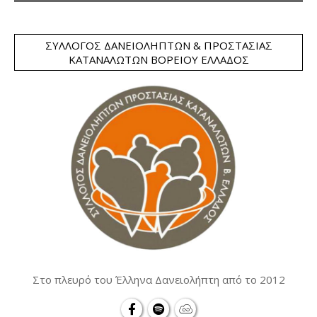
ΣΎΛΛΟΓΟΣ ΔΑΝΕΙΟΛΗΠΤΏΝ & ΠΡΟΣΤΑΣΊΑΣ
ΚΑΤΑΝΑΛΩΤΏΝ ΒΟΡΕΊΟΥ ΕΛΛΆΔΟΣ
Στο πλευρό του Έλληνα Δανειολήπτη από το 2012