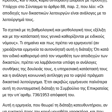
Κράτους, και ο λαός καμιά αντίδραση! Διάβασε με προσοχή:
Υπάρχει στο Σύνταγμα το άρθρο 88, παρ. 2, που λέει: «Οι
αποδοχές των δικαστικών λειτουργών είναι ανάλογες με το
λειτούργημά τους.
Τα σχετικά με τη βαθμολογική και μισθολογική τους εξέλιξη
και με την κατάστασή τους γενικά καθορίζονται με ειδικούς
νόμους». Τι σημαίνει και πως πρέπει να ερμηνευτεί (αν
χρειάζονται ερμηνεία τα αυτονόητα!) αυτή η διάταξη; Ότι κατά
τον ειδικό καθορισμό από τον νομοθέτη των αποδοχών των
δικαστών, πρέπει να λαμβάνονται υπόψη οι ανάλογες
συνθήκες της δουλειάς τους, η υπηρεσιακή κατάστασή τους
και η ανάλογη κοινωνική αντίληψη για το υψηλό πράγματι
δικαστικό λειτούργημα. Έτσι ακριβώς ερμήνευσε παλιότερα
αυτή τη συνταγματική διάταξη το Συμβούλιο της Επικρατείας
με την υπ΄αριθμ. 736/1953 απόφασή του.
Αυτή η ερμηνεία, που θεωρεί τη διάταξη κατευθυντήριου, αν
μη ευκτικού προς τον κοινό νομοθέτη χαρακτήρα, και που