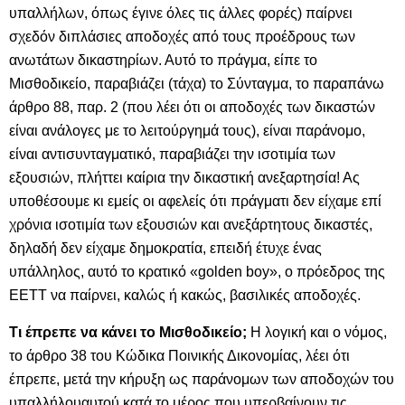
υπαλλήλων, όπως έγινε όλες τις άλλες φορές) παίρνει
σχεδόν διπλάσιες αποδοχές από τους προέδρους των
ανωτάτων δικαστηρίων. Αυτό το πράγμα, είπε το
Μισθοδικείο, παραβιάζει (τάχα) το Σύνταγμα, το παραπάνω
άρθρο 88, παρ. 2 (που λέει ότι οι αποδοχές των δικαστών
είναι ανάλογες με το λειτούργημά τους), είναι παράνομο,
είναι αντισυνταγματικό, παραβιάζει την ισοτιμία των
εξουσιών, πλήττει καίρια την δικαστική ανεξαρτησία! Ας
υποθέσουμε κι εμείς οι αφελείς ότι πράγματι δεν είχαμε επί
χρόνια ισοτιμία των εξουσιών και ανεξάρτητους δικαστές,
δηλαδή δεν είχαμε δημοκρατία, επειδή έτυχε ένας
υπάλληλος, αυτό το κρατικό «
golden
boy
», ο πρόεδρος της
ΕΕΤΤ να παίρνει, καλώς ή κακώς, βασιλικές αποδοχές.
Τι έπρεπε να κάνει το Μισθοδικείο;
Η λογική και ο νόμος,
το άρθρο 38 του Κώδικα Ποινικής Δικονομίας, λέει ότι
έπρεπε, μετά την κήρυξη ως παράνομων των αποδοχών του
υπαλλήλουαυτού κατά το μέρος που υπερβαίνουν τις