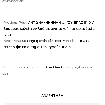
alithinapsemata
2013-
01-
Previous Post:
ΑΝΤΩΝΑΚΗΗΗΗΗΗ …. “ΣΥ ΕΙΠΑΣ !!” Ο Α.
26
Σαμαράς καλεί τον λαό σε ανυπακοή και αυτοδικία
(vid)
Next Post:
Σε ισχύ η επίταξη στο Μετρό – Το ΣτΕ
απέρριψε το αίτημα των εργαζομένων
Comments are closed, but
trackbacks
and pingbacks are
open.
ΑΝΑΖΉΤΗΣΗ