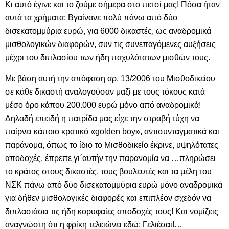
Κι αυτό έγινε και το ζούμε σήμερα στο πετσί μας! Πόσα ήταν
αυτά τα χρήματα; Βγαίνανε πολύ πάνω από δύο
δισεκατομμύρια ευρώ, για 6000 δικαστές, ως αναδρομικά
μισθολογικών διαφορών, συν τις συνεπαγόμενες αυξήσεις
μέχρι του διπλασίου των ήδη παχυλότατων μισθών τους.
Με βάση αυτή την απόφαση αρ. 13/2006 του Μισθοδικείου
σε κάθε δικαστή αναλογούσαν μαζί με τους τόκους κατά
μέσο όρο κάπου 200.000 ευρώ μόνο από αναδρομικά!
Δηλαδή επειδή η πατρίδα μας είχε την στραβή τύχη να
παίρνει κάποιο κρατικό «golden boy», αντισυνταγματικά και
παράνομα, όπως το ίδιο το Μισθοδικείο έκρινε, υψηλότατες
αποδοχές, έπρεπε γι΄αυτήν την παρανομία να …πληρώσει
το κράτος στους δικαστές, τους βουλευτές και τα μέλη του
ΝΣΚ πάνω από δύο δισεκατομμύρια ευρώ μόνο αναδρομικά
για δήθεν μισθολογικές διαφορές και επιπλέον σχεδόν να
διπλασιάσει τις ήδη κορυφαίες αποδοχές τους! Και νομίζεις
αναγνώστη ότι η φρίκη τελειώνει εδώ; Γελιέσαι!…