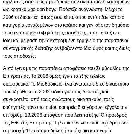
διπλάσιες από τους προέδρους των ανωτάτων δικαστηρίων,
ως κρατικό «
golden
boy
». Πρόσεξε αναγνώστη: Μέχρι το
2006 οι δικαστές, όπως σου είπα, όπου εντόπιζαν κάποια
κατηγορία εργαζομένων στο κράτος και γενικά στον δημόσιο
τομέα να παίρνει υψηλότερες αποδοχές, αυτοί δίκαζαν οι
ίδιοι και με βάση την διεστραμμένη ερμηνεία της παραπάνω
συνταγματικής διάταξης ανέβαζαν στο ίδιο ύψος και τις δικές
τους αποδοχές.
Αυτό έγινε με τις παραπάνω αποφάσεις του Συμβουλίου της
Επικρατείας. Το 2006 όμως έγινε το εξής τελείως
διαφορετικό: Το Μισθοδικείο, ένα ανώτατο ειδικό δικαστήριο
που ιδρύθηκε το 2002 ειδικά για τους δικαστές και
συγκροτείται από τρείς ανώτατους δικαστικούς, τρείς
καθηγητές πανεπιστημίου και τρείς δικηγόρους, έβγαλε την
υπ΄αριθμ. 13/2006 απόφαση που λέει τα εξής: Ο πρόεδρος
της Εθνικής Επιτροπής Τηλεπικοινωνιών και Ταχυδρομίων
(προσοχή: Ένα άτομο δηλαδή και όχι μια κατηγορία