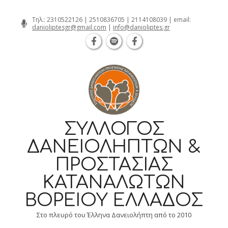
Θεσσαλονίκη Καρατάσου 7, TK 54626 τηλ.: 231
Skip
Τηλ.:
2310522126
|
2510836705
|
2114108039
| email:
danioliptesgr@gmail.com
|
info@danioliptes.gr
to
content
ΣΎΛΛΟΓΟΣ
ΔΑΝΕΙΟΛΗΠΤΏΝ &
ΠΡΟΣΤΑΣΊΑΣ
ΚΑΤΑΝΑΛΩΤΏΝ
ΒΟΡΕΊΟΥ ΕΛΛΆΔΟΣ
Στο πλευρό του Έλληνα Δανειολήπτη από το 2010