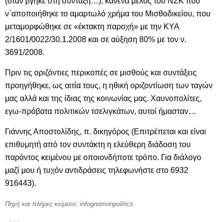
(όταν βγήκε στη σύνταξη…), κανένα μέλος του ΝΣΚ που
ν΄αποποιήθηκε το αμαρτωλό χρήμα του Μισθοδικείου, που
μεταμορφώθηκε σε «έκτακτη παροχή» με την ΚΥΑ
2/1601/0022/30.1.2008 και σε αύξηση 80% με τον ν.
3691/2008.
Πριν τις οριζόντιες περικοπές σε μισθούς και συντάξεις
προηγήθηκε, ως αιτία τους, η ηθική οριζοντίωση των ταγών
μας αλλά και της ίδιας της κοινωνίας μας. Χαυνοπολίτες,
εγω-πρόβατα πολιτικών τσελιγκάτων, αυτοί ήμασταν…
Γιάννης Αποστολίδης, π. δικηγόρος (Επιτρέπεται και είναι
επιθυμητή από τον συντάκτη η ελεύθερη διάδοση του
παρόντος κειμένου με οποιονδήποτε τρόπο. Για διάλογο
μαζί μου ή τυχόν αντιδράσεις τηλεφωνήστε στο 6932
916443).
Πηγή και πλήρες κείμενο: infognomonpolitics