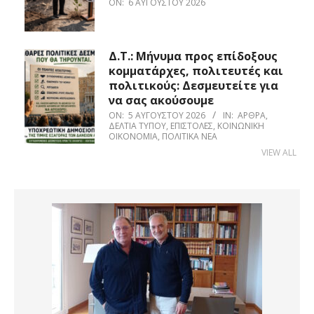
ON:
6 ΑΥΓΟΎΣΤΟΥ 2026
Δ.Τ.: Μήνυμα προς επίδοξους
κομματάρχες, πολιτευτές και
πολιτικούς: Δεσμευτείτε για
να σας ακούσουμε
ON:
5 ΑΥΓΟΎΣΤΟΥ 2026
IN:
ΆΡΘΡΑ
,
ΔΕΛΤΊΑ ΤΎΠΟΥ
,
ΕΠΙΣΤΟΛΈΣ
,
ΚΟΙΝΩΝΙΚΉ
ΟΙΚΟΝΟΜΊΑ
,
ΠΟΛΙΤΙΚΆ ΝΈΑ
VIEW ALL