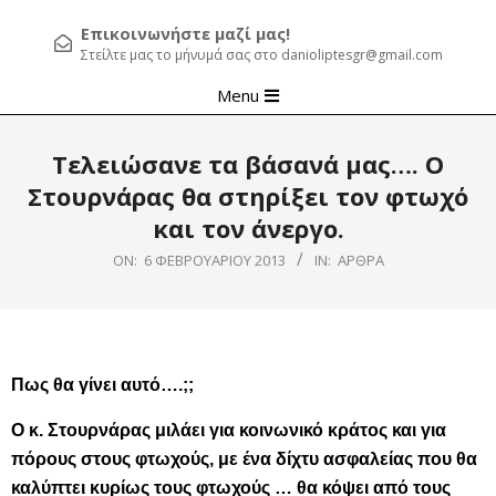
Επικοινωνήστε μαζί μας!
Στείλτε μας το μήνυμά σας στο danioliptesgr@gmail.com
Primary
Menu
Navigation
Menu
Τελειώσανε τα βάσανά μας…. Ο
Στουρνάρας θα στηρίξει τον φτωχό
και τον άνεργο.
ON:
6 ΦΕΒΡΟΥΑΡΊΟΥ 2013
IN:
ΆΡΘΡΑ
Πως θα γίνει αυτό….;;
Ο κ. Στουρνάρας μιλάει για κοινωνικό κράτος και για
πόρους στους φτωχούς, με ένα δίχτυ ασφαλείας που θα
καλύπτει κυρίως τους φτωχούς … θα κόψει από τους