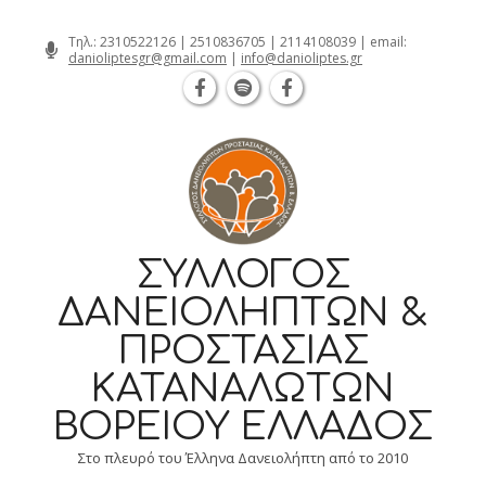
Θεσσαλονίκη Καρατάσου 7, TK 54626 τηλ
Skip
Τηλ.:
2310522126
|
2510836705
|
2114108039
| email:
danioliptesgr@gmail.com
|
info@danioliptes.gr
to
content
ΣΎΛΛΟΓΟΣ
ΔΑΝΕΙΟΛΗΠΤΏΝ &
ΠΡΟΣΤΑΣΊΑΣ
ΚΑΤΑΝΑΛΩΤΏΝ
ΒΟΡΕΊΟΥ ΕΛΛΆΔΟΣ
Στο πλευρό του Έλληνα Δανειολήπτη από το 2010