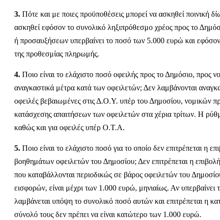
3.
Πότε και με ποιες προϋποθέσεις μπορεί να ασκηθεί ποινική δ
ασκηθεί εφόσον το συνολικό ληξιπρόθεσμο χρέος προς το Δημόσ
ή προσαυξήσεων υπερβαίνει το ποσό των 5.000 ευρώ και εφόσον
της προθεσμίας πληρωμής.
4.
Ποιο είναι το ελάχιστο ποσό οφειλής προς το Δημόσιο, προς ν
αναγκαστικά μέτρα κατά των οφειλετών; Δεν λαμβάνονται αναγκ
οφειλές βεβαιωμένες στις Δ.Ο.Υ. υπέρ του Δημοσίου, νομικών π
κατάσχεσης απαιτήσεων των οφειλετών στα χέρια τρίτων. Η ρύθ
καθώς και για οφειλές υπέρ Ο.Τ.Α.
5.
Ποιο είναι το ελάχιστο ποσό για το οποίο δεν επιτρέπεται η 
βοηθημάτων οφειλετών του Δημοσίου; Δεν επιτρέπεται η επιβολ
που καταβάλλονται περιοδικώς σε βάρος οφειλετών του Δημοσί
εισφορών, είναι μέχρι των 1.000 ευρώ, μηνιαίως. Αν υπερβαίνει 
λαμβάνεται υπόψη το συνολικό ποσό αυτών και επιτρέπεται η κ
σύνολό τους δεν πρέπει να είναι κατώτερο των 1.000 ευρώ.