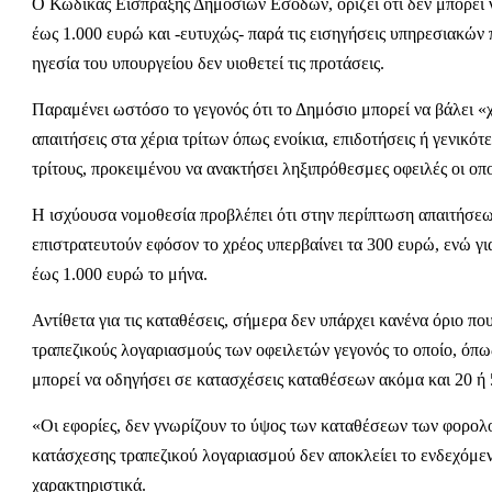
Ο Κώδικας Είσπραξης Δημοσίων Εσόδων, ορίζει ότι δεν μπορεί 
έως 1.000 ευρώ και -ευτυχώς- παρά τις εισηγήσεις υπηρεσιακών
ηγεσία του υπουργείου δεν υιοθετεί τις προτάσεις.
Παραμένει ωστόσο το γεγονός ότι το Δημόσιο μπορεί να βάλει «χέ
απαιτήσεις στα χέρια τρίτων όπως ενοίκια, επιδοτήσεις ή γενικό
τρίτους, προκειμένου να ανακτήσει ληξιπρόθεσμες οφειλές οι οπ
Η ισχύουσα νομοθεσία προβλέπει ότι στην περίπτωση απαιτήσεων
επιστρατευτούν εφόσον το χρέος υπερβαίνει τα 300 ευρώ, ενώ για
έως 1.000 ευρώ το μήνα.
Αντίθετα για τις καταθέσεις, σήμερα δεν υπάρχει κανένα όριο πο
τραπεζικούς λογαριασμούς των οφειλετών γεγονός το οποίο, όπ
μπορεί να οδηγήσει σε κατασχέσεις καταθέσεων ακόμα και 20 ή
«Οι εφορίες, δεν γνωρίζουν το ύψος των καταθέσεων των φορολο
κατάσχεσης τραπεζικού λογαριασμού δεν αποκλείει το ενδεχόμεν
χαρακτηριστικά.