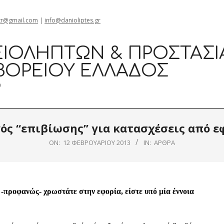
gr@gmail.com
|
info@danioliptes.gr
ΙΟΛΗΠΤΏΝ & ΠΡΟΣΤΑΣΊ
ΒΟΡΕΊΟΥ ΕΛΛΆΔΟΣ
0
ός “επιβίωσης” για κατασχέσεις από ε
ON:
12 ΦΕΒΡΟΥΑΡΊΟΥ 2013
IN:
ΆΡΘΡΑ
-προφανώς- χρωστάτε στην εφορία, είστε υπό μία έννοια