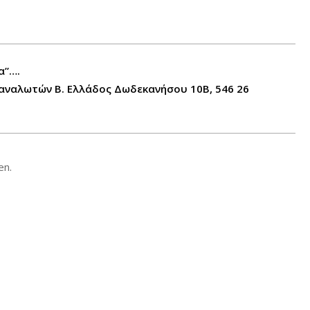
α”….
ναλωτών Β. Ελλάδος Δωδεκανήσου 10Β, 546 26
en.