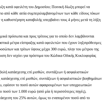
ίωξη κατά οφειλέτη του Δημοσίου; Ποινική δίωξη μπορεί να
ιο από κάθε αιτία συμπεριλαμβανομένων των κάθε είδους τόκων
 η καθυστέρηση καταβολής υπερβαίνει τους 4 μήνες μετά τη λήξη
ομικά πρόσωπα και προς τρίτους για το οποίο δεν λαμβάνονται
αστικά μέτρα είσπραξης κατά οφειλετών που έχουν ληξιπρόθεσμες
ροσώπων και τρίτων ύψους μέχρι 300 ευρώ, πλην του μέτρου της
μιση δεν ισχύει για πρόστιμα του Κώδικα Οδικής Κυκλοφορίας
επιβολή κατάσχεσης επί μισθών, συντάξεων ή ασφαλιστικών
ή κατάσχεσης επί μισθών, συντάξεων ή ασφαλιστικών βοηθημάτων
ου, εφόσον το ποσό αυτών αφαιρουμένων των υποχρεωτικών
το ποσό των 1.000 ευρώ (από μία ή περισσότερες πηγές),
ατάσχεση του 25% αυτών, όμως το εναπομένον ποσό από το