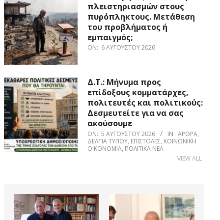
πλειστηριασμών στους
πυρόπληκτους. Μετάθεση
του προβλήματος ή
εμπαιγμός;
ON:
6 ΑΥΓΟΎΣΤΟΥ 2026
Δ.Τ.: Μήνυμα προς
επίδοξους κομματάρχες,
πολιτευτές και πολιτικούς:
Δεσμευτείτε για να σας
ακούσουμε
ON:
5 ΑΥΓΟΎΣΤΟΥ 2026
IN:
ΆΡΘΡΑ
,
ΔΕΛΤΊΑ ΤΎΠΟΥ
,
ΕΠΙΣΤΟΛΈΣ
,
ΚΟΙΝΩΝΙΚΉ
ΟΙΚΟΝΟΜΊΑ
,
ΠΟΛΙΤΙΚΆ ΝΈΑ
VIEW ALL