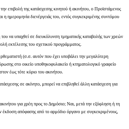
την επιβολή της κατάσχεσης κινητού ή ακινήτου, ο Προϊστάμενος
αι η ημερομηνία διενέργειάς του, εντός συγκεκριμένης συντόμου
ή του να υπαχθεί σε διευκόλυνση τμηματικής καταβολής των χρεών
τολή εκτέλεσης του σχετικού προγράμματος.
ρθεματιστή (σ.σ. αυτόν που έχει υποβάλει την μεγαλύτερη
ύρωσης στο οικείο υποθηκοφυλακείο ή κτηματολογικό γραφείο
στον έως τότε κύριο του ακινήτου.
ατάσχεσης σε ακίνητο, μπορεί να επιβληθεί άλλη κατάσχεση για
ακινήτου για χρέη προς το Δημόσιο; Ναι, μετά την εξόφληση ή τη
την έκδοση απόφασης από το αρμόδιο όργανο με συγκεκριμένους,