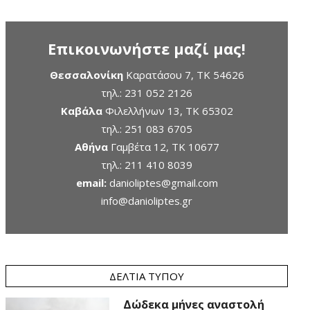
Επικοινωνήστε μαζί μας!
Θεσσαλονίκη
Καρατάσου 7, TK 54626
τηλ.:
231 052 2126
Καβάλα
Φιλελλήνων 13, ΤΚ 65302
τηλ.:
251 083 6705
Αθήνα
Γαμβέτα 12, ΤΚ 10677
τηλ.:
211 410 8039
email:
danioliptes@gmail.com
info@danioliptes.gr
ΔΕΛΤΊΑ ΤΎΠΟΥ
Δώδεκα μήνες αναστολή