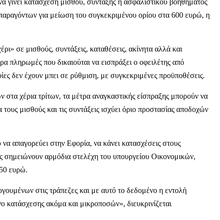
να γίνει κατάσχεση μισθού, σύνταξης ή ασφαλιστικού βοηθήματος
 παραγόντων για μείωση του συγκεκριμένου ορίου στα 600 ευρώ, η
ρι» σε μισθούς, συντάξεις, καταθέσεις, ακίνητα αλλά και
τερα πληρωμές που δικαιούται να εισπράξει ο οφειλέτης από
οίες δεν έχουν μπει σε ρύθμιση, με συγκεκριμένες προϋποθέσεις.
 στα χέρια τρίτων, τα μέτρα αναγκαστικής είσπραξης μπορούν να
 τους μισθούς και τις συντάξεις ισχύει όριο προστασίας αποδοχών
υ να απαγορεύει στην Εφορία, να κάνει κατασχέσεις στους
ως σημειώνουν αρμόδια στελέχη του υπουργείου Οικονομικών,
 50 ευρώ.
γουμένων στις τράπεζες και με αυτό το δεδομένο η εντολή
ο κατάσχεσης ακόμα και μικροποσών», διευκρινίζεται