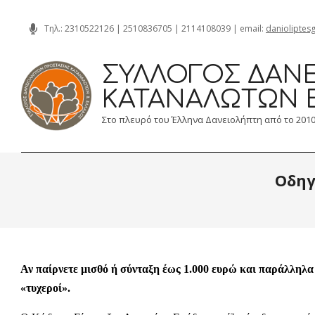
Skip
Τηλ.:
2310522126
|
2510836705
|
2114108039
| email:
danioliptes
to
content
ΣΎΛΛΟΓΟΣ ΔΑΝΕ
ΚΑΤΑΝΑΛΩΤΏΝ 
Στο πλευρό του Έλληνα Δανειολήπτη από το 201
Οδηγ
Αν παίρνετε μισθό ή σύνταξη έως 1.000 ευρώ και παράλληλα 
«τυχεροί».