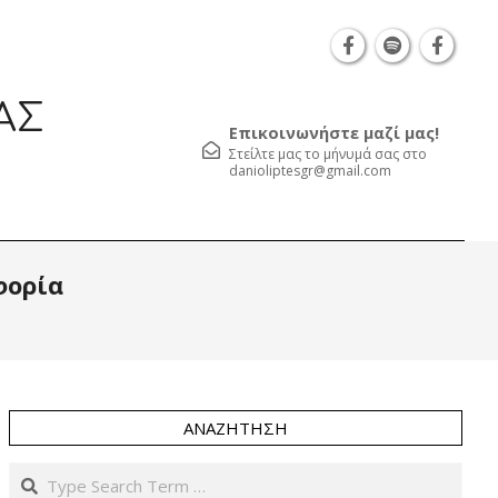
Θεσσαλονίκη Καρατάσου 7, TK 54626 τηλ.: 231 05
ΑΣ
Επικοινωνήστε μαζί μας!
Στείλτε μας το μήνυμά σας στο
danioliptesgr@gmail.com
Prim
φορία
Navi
Men
ΑΝΑΖΉΤΗΣΗ
Search