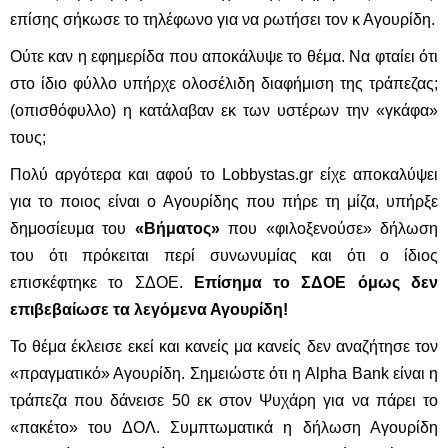
επίσης σήκωσε το τηλέφωνο για να ρωτήσει τον κ Αγουρίδη.
Ούτε καν η εφημερίδα που αποκάλυψε το θέμα. Να φταίει ότι
στο ίδιο φύλλο υπήρχε ολοσέλιδη διαφήμιση της τράπεζας;
(οπισθόφυλλο) η κατάλαβαν εκ των υστέρων την «γκάφα»
τους;
Πολύ αργότερα και αφού το
Lobbystas
.
gr
είχε αποκαλύψει
για το ποιος είναι ο Αγουρίδης που πήρε τη μίζα, υπήρξε
δημοσίευμα του
«Βήματος»
που «φιλοξενούσε» δήλωση
του ότι πρόκειται περί συνωνυμίας και ότι ο ίδιος
επισκέφτηκε το ΣΔΟΕ.
Επίσημα το ΣΔΟΕ όμως δεν
επιβεβαίωσε τα λεγόμενα Αγουρίδη!
Το θέμα έκλεισε εκεί και κανείς μα κανείς δεν αναζήτησε τον
«πραγματικό» Αγουρίδη. Σημειώστε ότι η
Alpha
Bank
είναι η
τράπεζα που δάνεισε 50 εκ στον Ψυχάρη για να πάρει το
«πακέτο» του ΔΟΛ. Συμπτωματικά η δήλωση Αγουρίδη