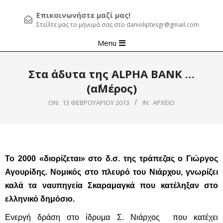
Επικοινωνήστε μαζί μας!
Στείλτε μας το μήνυμά σας στο danioliptesgr@gmail.com
Primary
Menu
Navigation
Menu
Στα άδυτα της ALPHA BANK …
(α΄Μέρος)
ON:
13 ΦΕΒΡΟΥΑΡΊΟΥ 2013
IN:
ΑΡΧΕΊΟ
To
2000 «διορίζεται» στο δ.σ. της τράπεζας ο Γιώργος
Αγουρίδης. Νομικός στο πλευρό του Νιάρχου, γνωρίζει
καλά τα ναυπηγεία Σκαραμαγκά που κατέληξαν στο
ελληνικό δημόσιο.
Ενεργή δράση στο ίδρυμα Σ. Νιάρχος που κατέχει