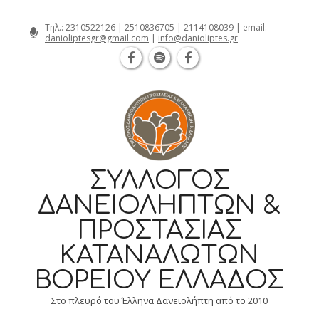
Θεσσαλονίκη Καρατάσου 7, TK 54626 
Skip
Τηλ.:
2310522126
|
2510836705
|
2114108039
| email:
danioliptesgr@gmail.com
|
info@danioliptes.gr
to
content
ΣΎΛΛΟΓΟΣ
ΔΑΝΕΙΟΛΗΠΤΏΝ &
ΠΡΟΣΤΑΣΊΑΣ
ΚΑΤΑΝΑΛΩΤΏΝ
ΒΟΡΕΊΟΥ ΕΛΛΆΔΟΣ
Στο πλευρό του Έλληνα Δανειολήπτη από το 2010