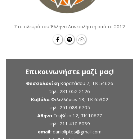
Στο πλευρό του Έλληνα Δανειολήπτη από το 2012
Επικοινωνήστε μαζί μας!
Θεσσαλονίκη
Καρατάσου 7, TK 54626
τηλ.:
231 052 2126
Καβάλα
Φιλελλήνων 13, ΤΚ 65302
τηλ.:
251 083 6705
Αθήνα
Γαμβέτα 12, ΤΚ 10677
τηλ.:
211 410 8039
email:
danioliptes@gmail.com