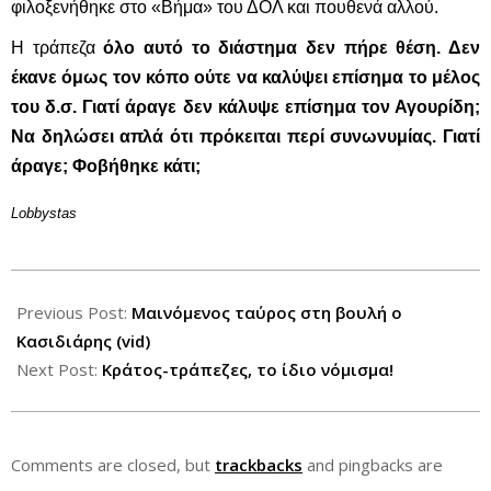
φιλοξενήθηκε στο «Βήμα» του ΔΟΛ και πουθενά αλλού.
Η τράπεζα
όλο αυτό το διάστημα δεν πήρε θέση. Δεν
έκανε όμως τον κόπο ούτε να καλύψει επίσημα το μέλος
του δ.σ. Γιατί άραγε δεν κάλυψε επίσημα τον Αγουρίδη;
Να δηλώσει απλά ότι πρόκειται περί συνωνυμίας. Γιατί
άραγε; Φοβήθηκε κάτι;
Lobbystas
2013-
02-
Previous Post:
Μαινόμενος ταύρος στη βουλή ο
13
Κασιδιάρης (vid)
Next Post:
Κράτος-τράπεζες, το ίδιο νόμισμα!
Comments are closed, but
trackbacks
and pingbacks are