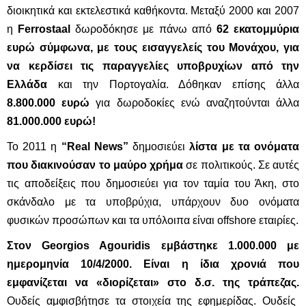
διοικητικά και εκτελεστικά καθήκοντα. Μεταξύ 2000 και 2007
η
Ferrostaal
δωροδόκησε με πάνω από
62 εκατομμύρια
ευρώ σύμφωνα, με τους εισαγγελείς του Μονάχου, για
να κερδίσει τις παραγγελίες υποβρυχίων από την
Ελλάδα
και την Πορτογαλία. Δόθηκαν επίσης άλλα
8.800.000 ευρώ
για δωροδοκίες ενώ αναζητούνται άλλα
81.000.000 ευρώ!
Το 2011 η
“
Real
News
”
δημοσιεύει
λίστα με τα ονόματα
που διακινούσαν το μαύρο χρήμα
σε πολιτικούς. Σε αυτές
τις αποδείξεις που δημοσιεύει για τον ταμία του Άκη, στο
σκάνδαλο με τα υποβρύχια, υπάρχουν δυο ονόματα
φυσικών προσώπων και τα υπόλοιπα είναι
offshore
εταιρίες.
Στον
Georgios
Agouridis
εμβάστηκε 1.000.000 με
ημερομηνία 10/4/2000. Είναι η ίδια χρονιά που
εμφανίζεται να «διορίζεται» στο δ.σ. της τράπεζας.
Ουδείς αμφισβήτησε τα στοιχεία της εφημερίδας. Ουδείς