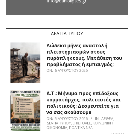
info@danioliptes.gr
ΔΕΛΤΊΑ ΤΎΠΟΥ
Δώδεκα μήνες αναστολή
πλειστηριασμών στους
πυρόπληκτους. Μετάθεση του
προβλήματος ή εμπαιγμός;
ON:
6 ΑΥΓΟΎΣΤΟΥ 2026
Δ.Τ.: Μήνυμα προς επίδοξους
κομματάρχες, πολιτευτές και
πολιτικούς: Δεσμευτείτε για
να σας ακούσουμε
ON:
5 ΑΥΓΟΎΣΤΟΥ 2026
IN:
ΆΡΘΡΑ
,
ΔΕΛΤΊΑ ΤΎΠΟΥ
,
ΕΠΙΣΤΟΛΈΣ
,
ΚΟΙΝΩΝΙΚΉ
ΟΙΚΟΝΟΜΊΑ
,
ΠΟΛΙΤΙΚΆ ΝΈΑ