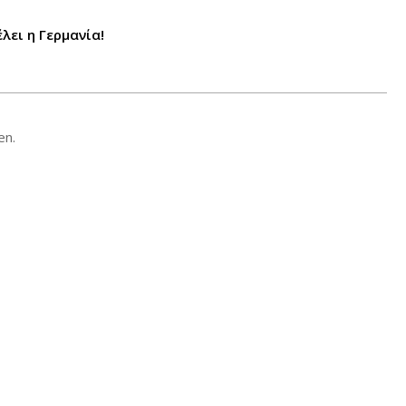
λει η Γερμανία!
en.