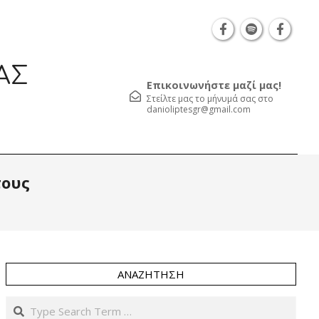
Θεσσαλονίκη Καρατάσου 7, TK 54626 τηλ.: 231 0
ΑΣ
Επικοινωνήστε μαζί μας!
Στείλτε μας το μήνυμά σας στο
danioliptesgr@gmail.com
Prim
τους
Navi
Men
ΑΝΑΖΉΤΗΣΗ
Search