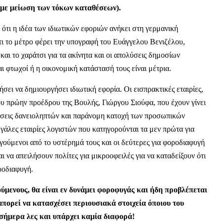
ι με μείωση των τόκων καταθέσεων).
ι η ιδέα των ιδιωτικών εφοριών ανήκει στη γερμανική
ι το μέτρο φέρει την υπογραφή του Ευάγγελου Βενιζέλου,
ι το χαράτσι για τα ακίνητα και οι απολύσεις δημοσίων
ι φτωχοί ή η οικονομική κατάστασή τους είναι μέτρια.
ήσει να δημιουργήσει ιδιωτική εφορία. Οι εισπρακτικές εταιρίες,
ου πρώην προέδρου της Βουλής, Γιώργου Σιούφα, που έχουν γίνει
ήσεις δανειοληπτών και παράνομη κατοχή των προσωπικών
γάλες εταιρίες λογιστών που κατηγορούνται τα μεν πρώτα για
ύμενοι από το υστέρημά τους και οι δεύτερες για φοροδιαφυγή
 να απειλήσουν πολίτες για μικροοφειλές για να καταδείξουν ότι
οροδιαφυγή.
ούμενους, θα είναι εν δυνάμει φοροφυγάς και ήδη προβλέπεται
μπορεί να κατασχέσει περιουσιακά στοιχεία όποιου του
 σήμερα λες και υπάρχει καμία διαφορά!