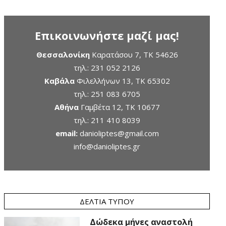
Επικοινωνήστε μαζί μας!
Θεσσαλονίκη
Καρατάσου 7, TK 54626
τηλ.:
231 052 2126
Καβάλα
Φιλελλήνων 13, ΤΚ 65302
τηλ.:
251 083 6705
Αθήνα
Γαμβέτα 12, ΤΚ 10677
τηλ.:
211 410 8039
email:
danioliptes@gmail.com
info@danioliptes.gr
ΔΕΛΤΊΑ ΤΎΠΟΥ
Δώδεκα μήνες αναστολή