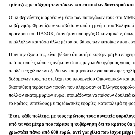
τράπεζες με αύξηση των τόκων και επιτοκίων δανεισμού κα
Οι κυβερνώντες διαρρέουν μέσω των παπαγάλων τους στα ΜΜΕ ότ
κυβέρνηση. Φροντίζουν να σβήσουν από τη μνήμη του Έλληνα ότ
προέδρου του ΠΑΣΟΚ, όταν ήταν υπουργός Οικονομικών, όπως κα
υπαλλήλων και τόσα άλλα μέτρα σε βάρος των κατοίκων που είνα
Πριν την έξοδό της, είναι βέβαιο ότι αυτή η κυβέρνηση θα επιχειρ
από τις οποίες κάποιες ανήκουν στους μεγαλοδικηγόρους γιους τ
αποδέκτες χιλιάδων εξώδικων και μηνύσεων για παράνομες οχλ
δεδομένων τους, τα στελέχη του υπουργείου Οικονομικών και με
διασπάθιση τεράστιων ποσών που πλήρωσαν οι Έλληνες φορολογο
πολλών εκατομμυρίων ευρώ, ετοιμάζονται να πιάσουν δουλειά και
το κράτος -επιτέλους με τις ιδιωτικές εφορίες- καταπολεμά τη φ
Έτσι, κάθε πολίτης, με τους πρώτους τους συνεπείς φορολογ
από τα νέα μέτρα που πέρασε η κυβέρνηση ότι το κράτος θα 
χρωστάει πάνω από 600 ευρώ, αντί για χίλια που ίσχυε μέχρι