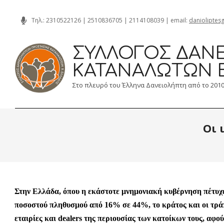
Skip
Τηλ.:
2310522126
|
2510836705
|
2114108039
| email:
danioliptes
to
content
ΣΎΛΛΟΓΟΣ ΔΑΝΕ
ΚΑΤΑΝΑΛΩΤΏΝ 
Στο πλευρό του Έλληνα Δανειολήπτη από το 201
Οι 
Στην Ελλάδα, όπου η εκάστοτε μνημονιακή κυβέρνηση πέτυχε
ποσοστού πληθυσμού από 16% σε 44%, το κράτος και οι τράπ
εταιρίες και dealers της περιουσίας των κατοίκων τους, αφο