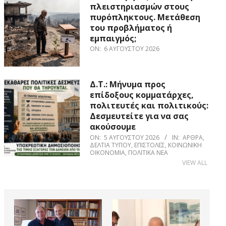
πλειστηριασμών στους
πυρόπληκτους. Μετάθεση
του προβλήματος ή
εμπαιγμός;
ON:
6 ΑΥΓΟΎΣΤΟΥ 2026
Δ.Τ.: Μήνυμα προς
επίδοξους κομματάρχες,
πολιτευτές και πολιτικούς:
Δεσμευτείτε για να σας
ακούσουμε
ON:
5 ΑΥΓΟΎΣΤΟΥ 2026
IN:
ΆΡΘΡΑ
,
ΔΕΛΤΊΑ ΤΎΠΟΥ
,
ΕΠΙΣΤΟΛΈΣ
,
ΚΟΙΝΩΝΙΚΉ
ΟΙΚΟΝΟΜΊΑ
,
ΠΟΛΙΤΙΚΆ ΝΈΑ
VIEW ALL