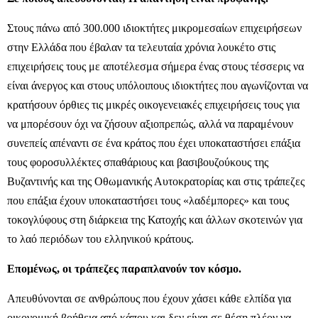
Στους πάνω από 300.000 ιδιοκτήτες μικρομεσαίων επιχειρήσεων
στην Ελλάδα που έβαλαν τα τελευταία χρόνια λουκέτο στις
επιχειρήσεις τους με αποτέλεσμα σήμερα ένας στους τέσσερις να
είναι άνεργος και στους υπόλοιπους ιδιοκτήτες που αγωνίζονται να
κρατήσουν όρθιες τις μικρές οικογενειακές επιχειρήσεις τους για
να μπορέσουν όχι να ζήσουν αξιοπρεπώς, αλλά να παραμένουν
συνεπείς απέναντι σε ένα κράτος που έχει υποκαταστήσει επάξια
τους φοροσυλλέκτες σπαθάριους και βασιβουζούκους της
Βυζαντινής και της Οθωμανικής Αυτοκρατορίας και στις τράπεζες
που επάξια έχουν υποκαταστήσει τους «λαδέμπορες» και τους
τοκογλύφους στη διάρκεια της Κατοχής και άλλων σκοτεινών για
το λαό περιόδων του ελληνικού κράτους.
Επομένως, οι τράπεζες παραπλανούν τον κόσμο.
Απευθύνονται σε ανθρώπους που έχουν χάσει κάθε ελπίδα για
οικονομική βοήθεια από κάπου και δεν είναι σε θέση πλέον να