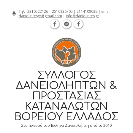
Θεσσαλονίκη Καρατάσου 7, TK 54626 τη
Skip
Τηλ.:
2310522126
|
2510836705
|
2114108039
| email:
danioliptesgr@gmail.com
|
info@danioliptes.gr
to
content
ΣΎΛΛΟΓΟΣ
ΔΑΝΕΙΟΛΗΠΤΏΝ &
ΠΡΟΣΤΑΣΊΑΣ
ΚΑΤΑΝΑΛΩΤΏΝ
ΒΟΡΕΊΟΥ ΕΛΛΆΔΟΣ
Στο πλευρό του Έλληνα Δανειολήπτη από το 2010