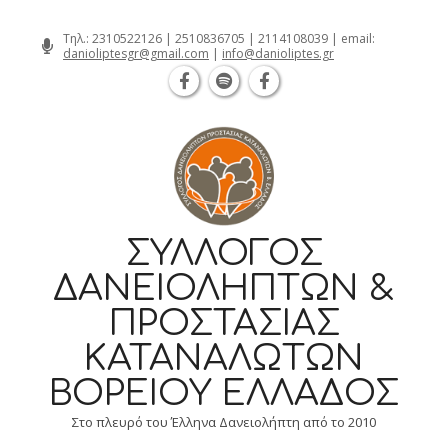
Θεσσαλονίκη Καρατάσου 7, TK 54626 τηλ.: 231 052 2126 
Skip
Τηλ.:
2310522126
|
2510836705
|
2114108039
| email:
danioliptesgr@gmail.com
|
info@danioliptes.gr
to
content
ΣΎΛΛΟΓΟΣ
ΔΑΝΕΙΟΛΗΠΤΏΝ &
ΠΡΟΣΤΑΣΊΑΣ
ΚΑΤΑΝΑΛΩΤΏΝ
ΒΟΡΕΊΟΥ ΕΛΛΆΔΟΣ
Στο πλευρό του Έλληνα Δανειολήπτη από το 2010