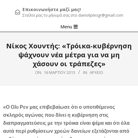
Επικοινωνήστε μαζί μας!
Στείλτε μας το μήνυμά σας στο danioliptesgr@gmail.com
Primary
Menu
Navigation
Menu
Νίκος Χουντής: «Τρόικα-κυβέρνηση
ψάχνουν νέα μέτρα για να μη
χάσουν οι τράπεζες»
ON:
16 ΜΑΡΤΊΟΥ 2013
IN:
ΑΡΧΕΊΟ
«Ο Ολι Ρεν μας επιβεβαίωσε ότι ο υποτιθέμενος
σκληρός αγώνας που δίνει η κυβέρνηση στις
διαπραγματεύσεις με την τρόικα είναι ψέμα και ότι όλα
αυτά περί ρυθμίσεων χρεών δανείων εξετάζονται από