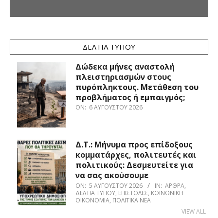
ΔΕΛΤΊΑ ΤΎΠΟΥ
Δώδεκα μήνες αναστολή
πλειστηριασμών στους
πυρόπληκτους. Μετάθεση του
προβλήματος ή εμπαιγμός;
ON:
6 ΑΥΓΟΎΣΤΟΥ 2026
Δ.Τ.: Μήνυμα προς επίδοξους
κομματάρχες, πολιτευτές και
πολιτικούς: Δεσμευτείτε για
να σας ακούσουμε
ON:
5 ΑΥΓΟΎΣΤΟΥ 2026
IN:
ΆΡΘΡΑ
,
ΔΕΛΤΊΑ ΤΎΠΟΥ
,
ΕΠΙΣΤΟΛΈΣ
,
ΚΟΙΝΩΝΙΚΉ
ΟΙΚΟΝΟΜΊΑ
,
ΠΟΛΙΤΙΚΆ ΝΈΑ
VIEW ALL