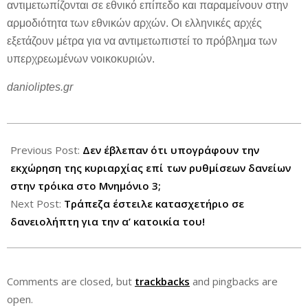
αντιμετωπίζονται σε εθνικό επίπεδο και παραμείνουν στην
αρμοδιότητα των εθνικών αρχών. Οι ελληνικές αρχές
εξετάζουν μέτρα για να αντιμετωπιστεί το πρόβλημα των
υπερχρεωμένων νοικοκυριών.
danioliptes.gr
2013-
03-
Previous Post:
Δεν έβλεπαν ότι υπογράφουν την
16
εκχώρηση της κυριαρχίας επί των ρυθμίσεων δανείων
στην τρόικα στο Μνημόνιο 3;
Next Post:
Τράπεζα έστειλε κατασχετήριο σε
δανειολήπτη για την α’ κατοικία του!
Comments are closed, but
trackbacks
and pingbacks are
open.