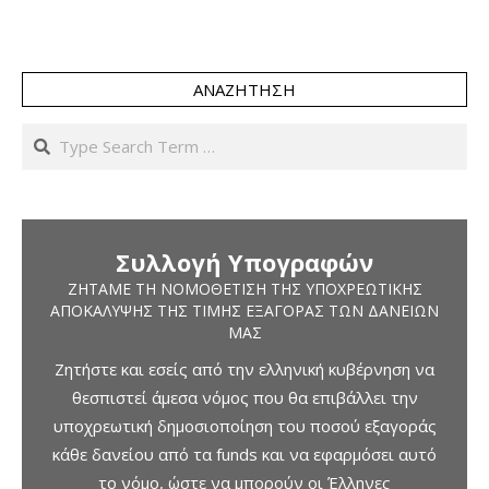
ΑΝΑΖΉΤΗΣΗ
Search
Συλλογή Υπογραφών
ΖΗΤΆΜΕ ΤΗ ΝΟΜΟΘΈΤΙΣΗ ΤΗΣ ΥΠΟΧΡΕΩΤΙΚΉΣ
ΑΠΟΚΆΛΥΨΗΣ ΤΗΣ ΤΙΜΉΣ ΕΞΑΓΟΡΆΣ ΤΩΝ ΔΑΝΕΊΩΝ
ΜΑΣ
Ζητήστε και εσείς από την ελληνική κυβέρνηση να
θεσπιστεί άμεσα νόμος που θα επιβάλλει την
υποχρεωτική δημοσιοποίηση του ποσού εξαγοράς
κάθε δανείου από τα funds και να εφαρμόσει αυτό
το νόμο, ώστε να μπορούν οι Έλληνες