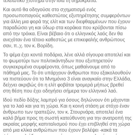
τελειωτικό χτύπημα στην ίδια τη δημοκρατία.
Και αυτό θα οδηγούσε στο σχηματισμό ενός
προσωποπαγούς καθεστώτος εξυπηρέτησης συμφερόντων
για άλλη μια φορά της ελίτ και των διεφθαρμένων που έχουν
παραδώσει γη και ύδωρ στα κοράκια που κρύβονται πίσω
από την τρόικα. Είναι βέβαιο ότι ο ελληνικός λαός δεν θα
ανεχόταν ένα τέτοιο καθεστώς με επικεφαλής ανθρώπους
σαν, π..χ. τον κ. Βορίδη.
Το ψέμα έχει κοντά ποδάρια, λένε αλλά σίγουρα αποτελεί και
το ψωμοτύρι των πολιτικάντηδων που εξυπηρετούν
συγκεκριμένα συμφέροντα, όπως μαθαίνουμε από το
πάθημά μας. Το ότι υπάρχουν άνθρωποι που εξακολουθούν
να πιστεύουν ότι το Μνημόνιο 3 είναι αναγκαίο στην Ελλάδα,
δείχνει ακριβώς ότι η ελίτ φοβάται τρομερά μήπως βρεθεί
στη θέση που έχει οδηγήσει σήμερα τον ελληνικό λαό.
Ιδού πεδίο δόξης λαμπρό για όσους δηλώνουν ότι μάχονται
για το λαό και για τη χώρα. Και η κοινή στάση με στόχο έναν
άνθρωπο των τραπεζών, τον κ. Στουρνάρα, αποτελεί ένα
καλό βήμα προς τη σωστή κατεύθυνση για την ανατροπή της
ακραίας μορφής καπιταλισμού που έχει επιβληθεί στη χώρα
από μια κλίκα ανθρώπων που έχουν βολέψει -κακά τα