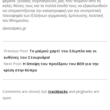
ψέματα- χιλιάδες συμπατριώτες μας που τολμούν από τις
καλές θέσεις τους και τα πολλά έσοδά τους να εξακολουθούν
να υπερασπίζονται την καταστροφική για την συντριπτική
πλειοψηφία των Ελλήνων γερμανικής έμπνευσης πολιτική
του Μνημονίου.
danioliptes.gr
2013-
03-
Previous Post:
To μαϊμού χαρτί του Σόιμπλε και οι
21
ευθύνες του Στουρνάρα!
Next Post:
Η άποψη του προέδρου του ΒΕΘ για την
κρίση στην Κύπρο
Comments are closed, but
trackbacks
and pingbacks are
open.