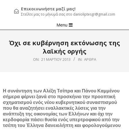
Επικοινωνήστε μαζί μας!
Στείλτε μας το μήνυμά σας στο danioliptesgr@gmail.com
Primary
Menu
Navigation
Menu
Όχι σε κυβέρνηση εκτόνωσης της
λαϊκής οργής
ON:
21 ΜΑΡΤΊΟΥ 2013
IN:
ΆΡΘΡΑ
Η συνάντηση των Αλέξη Τσίπρα και Πάνου Καμμένου
σήμερα φέρνει ξανά στο προσκήνιο την προοπτική
σχηματισμού ενός νέου κυβερνητικού συνασπισμού
που θα αναζητήσει εναλλακτικές λύσεις για την
ανάπτυξη της οικονομίας των Ελλήνων και όχι την
κερδοφορία πάσει θυσία ενός υπερτροφικού από την
τσέπη του Έλληνα δανειολήπτη και φορολογούμενου