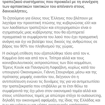
τραπεζικού συστήματος που προκαλεί με τη συνέχιση
των αρπακτικών τακτικών του απέναντι στους
δανειολήπτες.
Το ζητούμενο για όλους τους Έλληνες που βλέπουν με
λαχτάρα την προοπτική πτώσης της κυβερνώσας ελίτ και
των λαοδίαιτων τραπεζιτών και επιχειρηματιών είναι ο
σχηματισμός μιας κυβέρνησης που θα εξυπηρετεί
πραγματικά τα συμφέροντα του λαού που έχει πραγματική
ανάγκη και όχι να βολέψει τους δικούς της ανθρώπους σε
βάρος του 90% του πληθυσμού της χώρας.
Η σκληρή επίθεση που εξαπολύθηκε τόσο από τον κ.
Καμμένο όσο και από τον κ. Τσίπρα αλλά και τους
κοινοβουλευτικούς εκπροσώπους των δύο κομμάτων,
Τέρενς Κουίκ και Παναγιώτη Λαφαζάνη, κυρίως κατά του
υπουργού Οικονομικών, Γιάννη Στουρνάρα, μέσω και της
πρότασης μομφής εναντίον του, δείχνουν ότι η
αντιπολίτευση ενώνει τις δυνάμεις της για να αντιμετωπίσει
την τραπεζοκρατία που επιβάλλει με το έτσι θέλω τα
συμφέροντά της όχι μόνο στον οικονομικό τομέα αλλά και
στους υπόλοιπους τομείς με απώτερο στόχο το outsourcing,
δηλαδή την οικονομική αφαίμαξη, της ίδιας της Ελλάδας και
των φτωχότερων και μέσης οικονομικής κατάστασης