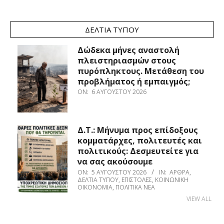
ΔΕΛΤΊΑ ΤΎΠΟΥ
Δώδεκα μήνες αναστολή
πλειστηριασμών στους
πυρόπληκτους. Μετάθεση του
προβλήματος ή εμπαιγμός;
ON:
6 ΑΥΓΟΎΣΤΟΥ 2026
Δ.Τ.: Μήνυμα προς επίδοξους
κομματάρχες, πολιτευτές και
πολιτικούς: Δεσμευτείτε για
να σας ακούσουμε
ON:
5 ΑΥΓΟΎΣΤΟΥ 2026
IN:
ΆΡΘΡΑ
,
ΔΕΛΤΊΑ ΤΎΠΟΥ
,
ΕΠΙΣΤΟΛΈΣ
,
ΚΟΙΝΩΝΙΚΉ
ΟΙΚΟΝΟΜΊΑ
,
ΠΟΛΙΤΙΚΆ ΝΈΑ
VIEW ALL