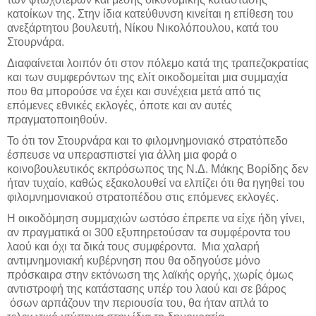
κατοίκων της. Στην ίδια κατεύθυνση κινείται η επίθεση του
ανεξάρτητου βουλευτή, Νίκου Νικολόπουλου, κατά του
Στουρνάρα.
Διαφαίνεται λοιπόν ότι στον πόλεμο κατά της τραπεζοκρατίας
και των συμφερόντων της ελίτ οικοδομείται μια συμμαχία
που θα μπορούσε να έχει και συνέχεια μετά από τις
επόμενες εθνικές εκλογές, όποτε και αν αυτές
πραγματοποιηθούν.
Το ότι τον Στουρνάρα και το φιλομνημονιακό στρατόπεδο
έσπευσε να υπερασπιστεί για άλλη μια φορά ο
κοινοβουλευτικός εκπρόσωπος της Ν.Δ. Μάκης Βορίδης δεν
ήταν τυχαίο, καθώς εξακολουθεί να ελπίζει ότι θα ηγηθεί του
φιλομνημονιακού στρατοπέδου στις επόμενες εκλογές.
Η οικοδόμηση συμμαχιών ωστόσο έπρεπε να είχε ήδη γίνει,
αν πραγματικά οι 300 εξυπηρετούσαν τα συμφέροντα του
λαού και όχι τα δικά τους συμφέροντα. Μια χαλαρή
αντιμνημονιακή κυβέρνηση που θα οδηγούσε μόνο
πρόσκαιρα στην εκτόνωση της λαϊκής οργής, χωρίς όμως
αντιστροφή της κατάστασης υπέρ του λαού και σε βάρος
όσων αρπάζουν την περιουσία του, θα ήταν απλά το