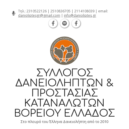
Θεσσαλονίκη Καρατάσου 7, TK 54626 
Skip
Τηλ.:
2310522126
|
2510836705
|
2114108039
| email:
danioliptesgr@gmail.com
|
info@danioliptes.gr
to
content
ΣΎΛΛΟΓΟΣ
ΔΑΝΕΙΟΛΗΠΤΏΝ &
ΠΡΟΣΤΑΣΊΑΣ
ΚΑΤΑΝΑΛΩΤΏΝ
ΒΟΡΕΊΟΥ ΕΛΛΆΔΟΣ
Στο πλευρό του Έλληνα Δανειολήπτη από το 2010