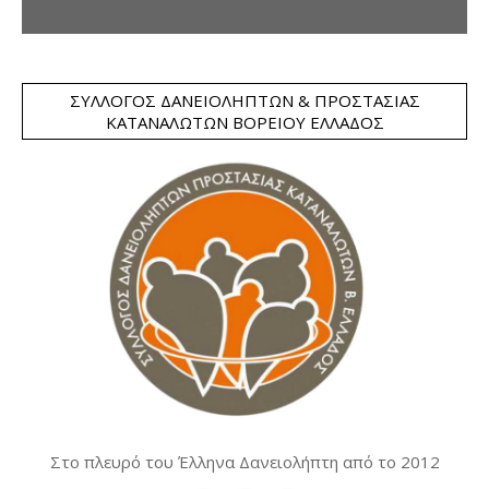
ΣΎΛΛΟΓΟΣ ΔΑΝΕΙΟΛΗΠΤΏΝ & ΠΡΟΣΤΑΣΊΑΣ
ΚΑΤΑΝΑΛΩΤΏΝ ΒΟΡΕΊΟΥ ΕΛΛΆΔΟΣ
Στο πλευρό του Έλληνα Δανειολήπτη από το 2012