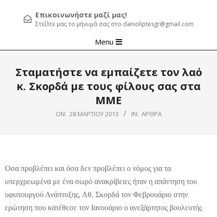
Επικοινωνήστε μαζί μας!
Στείλτε μας το μήνυμά σας στο danioliptesgr@gmail.com
Primary
Menu
Navigation
Menu
Σταματήστε να εμπαίζετε τον λαό
κ. Σκορδά με τους φίλους σας στα
ΜΜΕ
ON:
28 ΜΑΡΤΊΟΥ 2013
IN:
ΆΡΘΡΑ
Οσα προβλέπει και όσα δεν προβλέπει ο νόμος για τα
υπερχρεωμένα με ένα σωρό ανακρίβειες ήταν η απάντηση του
υφυπουργού Ανάπτυξης, Αθ. Σκορδά τον Φεβρουάριο στην
ερώτηση που κατέθεσε τον Ιανουάριο ο ανεξάρτητος βουλευτής