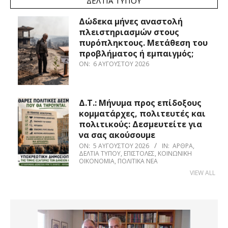
ΔΕΛΤΊΑ ΤΎΠΟΥ
Δώδεκα μήνες αναστολή
πλειστηριασμών στους
πυρόπληκτους. Μετάθεση του
προβλήματος ή εμπαιγμός;
ON:
6 ΑΥΓΟΎΣΤΟΥ 2026
Δ.Τ.: Μήνυμα προς επίδοξους
κομματάρχες, πολιτευτές και
πολιτικούς: Δεσμευτείτε για
να σας ακούσουμε
ON:
5 ΑΥΓΟΎΣΤΟΥ 2026
IN:
ΆΡΘΡΑ
,
ΔΕΛΤΊΑ ΤΎΠΟΥ
,
ΕΠΙΣΤΟΛΈΣ
,
ΚΟΙΝΩΝΙΚΉ
ΟΙΚΟΝΟΜΊΑ
,
ΠΟΛΙΤΙΚΆ ΝΈΑ
VIEW ALL