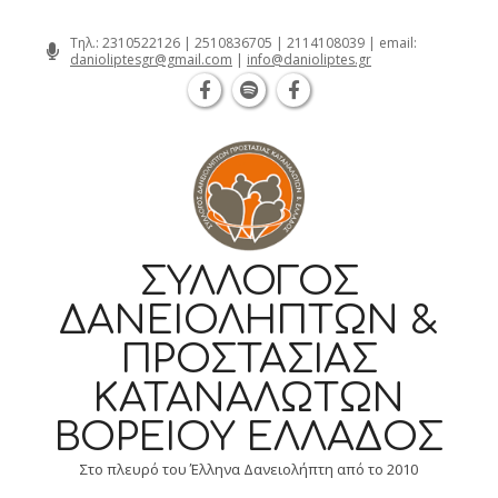
Θεσσαλονίκη Καρατάσου 7, TK 54626 τ
Skip
Τηλ.:
2310522126
|
2510836705
|
2114108039
| email:
danioliptesgr@gmail.com
|
info@danioliptes.gr
to
content
ΣΎΛΛΟΓΟΣ
ΔΑΝΕΙΟΛΗΠΤΏΝ &
ΠΡΟΣΤΑΣΊΑΣ
ΚΑΤΑΝΑΛΩΤΏΝ
ΒΟΡΕΊΟΥ ΕΛΛΆΔΟΣ
Στο πλευρό του Έλληνα Δανειολήπτη από το 2010