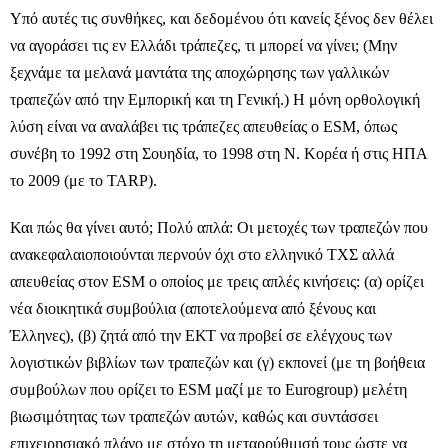
Υπό αυτές τις συνθήκες, και δεδομένου ότι κανείς ξένος δεν θέλει
να αγοράσει τις εν Ελλάδι τράπεζες, τι μπορεί να γίνει; (Μην
ξεχνάμε τα μελανά μαντάτα της αποχώρησης των γαλλικών
τραπεζών από την Εμπορική και τη Γενική.) Η μόνη ορθολογική
λύση είναι να αναλάβει τις τράπεζες απευθείας ο ΕSM, όπως
συνέβη το 1992 στη Σουηδία, το 1998 στη Ν. Κορέα ή στις ΗΠΑ
το 2009 (με το TARP).
Και πώς θα γίνει αυτό; Πολύ απλά: Οι μετοχές των τραπεζών που
ανακεφαλαιοποιούνται περνούν όχι στο ελληνικό ΤΧΣ αλλά
απευθείας στον ESM ο οποίος με τρεις απλές κινήσεις: (α) ορίζει
νέα διοικητικά συμβούλια (αποτελούμενα από ξένους και
Έλληνες), (β) ζητά από την ΕΚΤ να προβεί σε ελέγχους των
λογιστικών βιβλίων των τραπεζών και (γ) εκπονεί (με τη βοήθεια
συμβούλων που ορίζει το ESM μαζί με το Eurogroup) μελέτη
βιωσιμότητας των τραπεζών αυτών, καθώς και συντάσσει
επιχειρησιακό πλάνο με στόχο τη μεταρρύθμισή τους ώστε να