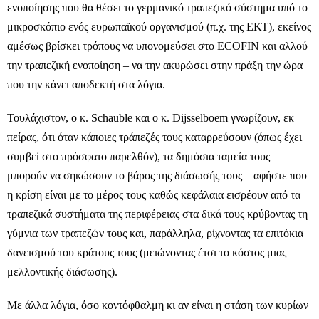
ενοποίησης που θα θέσει το γερμανικό τραπεζικό σύστημα υπό το
μικροσκόπιο ενός ευρωπαϊκού οργανισμού (π.χ. της ΕΚΤ), εκείνος
αμέσως βρίσκει τρόπους να υπονομεύσει στο ECOFIN και αλλού
την τραπεζική ενοποίηση – να την ακυρώσει στην πράξη την ώρα
που την κάνει αποδεκτή στα λόγια.
Τουλάχιστον, ο κ. Schauble και ο κ. Dijsselboem γνωρίζουν, εκ
πείρας, ότι όταν κάποιες τράπεζές τους καταρρεύσουν (όπως έχει
συμβεί στο πρόσφατο παρελθόν), τα δημόσια ταμεία τους
μπορούν να σηκώσουν το βάρος της διάσωσής τους – αφήστε που
η κρίση είναι με το μέρος τους καθώς κεφάλαια εισρέουν από τα
τραπεζικά συστήματα της περιφέρειας στα δικά τους κρύβοντας τη
γύμνια των τραπεζών τους και, παράλληλα, ρίχνοντας τα επιτόκια
δανεισμού του κράτους τους (μειώνοντας έτσι το κόστος μιας
μελλοντικής διάσωσης).
Με άλλα λόγια, όσο κοντόφθαλμη κι αν είναι η στάση των κυρίων