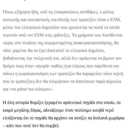
Όπως εξήγησα ήδη, υπό τις επικρατούσες συνθήκες, ο μόνος
πιστωτής και ουσιαστικός επενδυτής των τραπεζών είναι ο ESM,
μέσω του ελληνικού δημοσίου που χρεώνεται τα ποσά τα οποία
περνούν από τον ESM στις τράπεζες. Τα χρήματα που διατίθενται
τώρα, στο πλαίσιο της συμφωνημένης ανακεφαλαιοποίησης, θα
πάνε χαμένα: θα τα έχει δανειστεί το ελληνικό δημόσιο,
βαθαίνοντας την πτώχευσή του, αλλά δεν πρόκειται να βρουν τον
δρόμο τους στην «αγορά» καθώς (για λόγους που παρέθεσα πιο
πάνω) η κεφαλαιοποίηση των τραπεζών θα παραμείνει τόσο ισχνή
που οι τραπεζίτες δεν θα τολμήσουν να δανείσουν παρά ψίχουλα
για «τα μάτια του κόσμου».
Η όλη ιστορία θυμίζει ξεραμένο αρδευτικό πηγάδι στο οποίο, σε
καιρό μεγάλης δίψας, αδειάζουμε έναν πολύτιμο κουβά νερό
ελπίζοντας ότι το πηγάδι θα αρχίσει να ποτίζει τα διπλανά χωράφια
– κάτι που ποτέ δεν θα συμβεί.