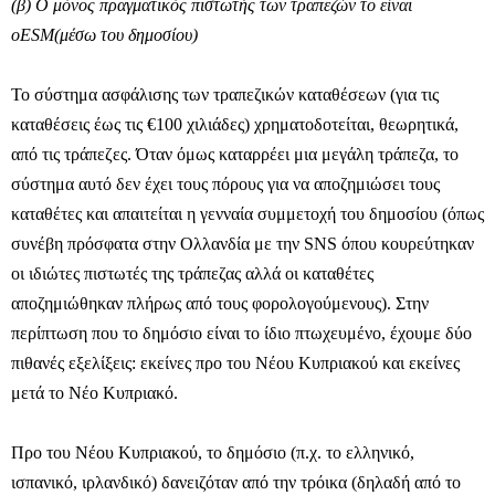
(β) Ο μόνος πραγματικός πιστωτής των τραπεζών το είναι
ο
ESM
(μέσω του δημοσίου)
Το σύστημα ασφάλισης των τραπεζικών καταθέσεων (για τις
καταθέσεις έως τις €100 χιλιάδες) χρηματοδοτείται, θεωρητικά,
από τις τράπεζες. Όταν όμως καταρρέει μια μεγάλη τράπεζα, το
σύστημα αυτό δεν έχει τους πόρους για να αποζημιώσει τους
καταθέτες και απαιτείται η γενναία συμμετοχή του δημοσίου (όπως
συνέβη πρόσφατα στην Ολλανδία με την SNS όπου κουρεύτηκαν
οι ιδιώτες πιστωτές της τράπεζας αλλά οι καταθέτες
αποζημιώθηκαν πλήρως από τους φορολογούμενους). Στην
περίπτωση που το δημόσιο είναι το ίδιο πτωχευμένο, έχουμε δύο
πιθανές εξελίξεις: εκείνες προ του Νέου Κυπριακού και εκείνες
μετά το Νέο Κυπριακό.
Προ του Νέου Κυπριακού, το δημόσιο (π.χ. το ελληνικό,
ισπανικό, ιρλανδικό) δανειζόταν από την τρόικα (δηλαδή από το