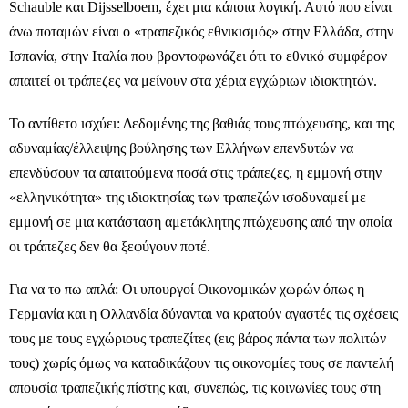
Schauble και Dijsselboem, έχει μια κάποια λογική. Αυτό που είναι
άνω ποταμών είναι ο «τραπεζικός εθνικισμός» στην Ελλάδα, στην
Ισπανία, στην Ιταλία που βροντοφωνάζει ότι το εθνικό συμφέρον
απαιτεί οι τράπεζες να μείνουν στα χέρια εγχώριων ιδιοκτητών.
Το αντίθετο ισχύει: Δεδομένης της βαθιάς τους πτώχευσης, και της
αδυναμίας/έλλειψης βούλησης των Ελλήνων επενδυτών να
επενδύσουν τα απαιτούμενα ποσά στις τράπεζες, η εμμονή στην
«ελληνικότητα» της ιδιοκτησίας των τραπεζών ισοδυναμεί με
εμμονή σε μια κατάσταση αμετάκλητης πτώχευσης από την οποία
οι τράπεζες δεν θα ξεφύγουν ποτέ.
Για να το πω απλά: Οι υπουργοί Οικονομικών χωρών όπως η
Γερμανία και η Ολλανδία δύνανται να κρατούν αγαστές τις σχέσεις
τους με τους εγχώριους τραπεζίτες (εις βάρος πάντα των πολιτών
τους) χωρίς όμως να καταδικάζουν τις οικονομίες τους σε παντελή
απουσία τραπεζικής πίστης και, συνεπώς, τις κοινωνίες τους στη