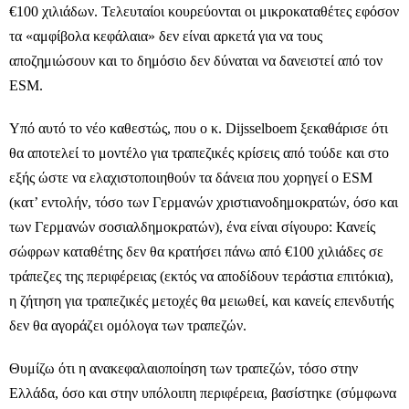
€100 χιλιάδων. Τελευταίοι κουρεύονται οι μικροκαταθέτες εφόσον
τα «αμφίβολα κεφάλαια» δεν είναι αρκετά για να τους
αποζημιώσουν και το δημόσιο δεν δύναται να δανειστεί από τον
ESM.
Υπό αυτό το νέο καθεστώς, που ο κ. Dijsselboem ξεκαθάρισε ότι
θα αποτελεί το μοντέλο για τραπεζικές κρίσεις από τούδε και στο
εξής ώστε να ελαχιστοποιηθούν τα δάνεια που χορηγεί ο ESM
(κατ’ εντολήν, τόσο των Γερμανών χριστιανοδημοκρατών, όσο και
των Γερμανών σοσιαλδημοκρατών), ένα είναι σίγουρο: Κανείς
σώφρων καταθέτης δεν θα κρατήσει πάνω από €100 χιλιάδες σε
τράπεζες της περιφέρειας (εκτός να αποδίδουν τεράστια επιτόκια),
η ζήτηση για τραπεζικές μετοχές θα μειωθεί, και κανείς επενδυτής
δεν θα αγοράζει ομόλογα των τραπεζών.
Θυμίζω ότι η ανακεφαλαιοποίηση των τραπεζών, τόσο στην
Ελλάδα, όσο και στην υπόλοιπη περιφέρεια, βασίστηκε (σύμφωνα