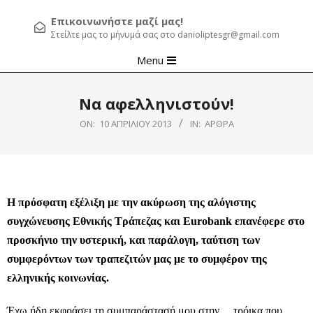
Επικοινωνήστε μαζί μας!
Στείλτε μας το μήνυμά σας στο danioliptesgr@gmail.com
Primary
Menu
Navigation
Menu
Να αφελληνιστούν!
ON:
10 ΑΠΡΙΛΊΟΥ 2013
IN:
ΆΡΘΡΑ
Η πρόσφατη εξέλιξη με την ακύρωση της αλόγιστης
συγχώνευσης Εθνικής Τράπεζας και Eurobank επανέφερε στο
προσκήνιο την υστερική, και παράλογη, ταύτιση των
συμφερόντων των τραπεζιτών μας με το συμφέρον της
ελληνικής κοινωνίας.
Έχω ήδη εκφράσει τη συμπαράστασή μου στην… τρόικα που