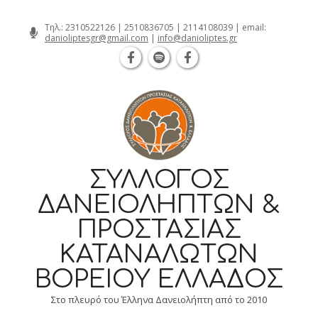
Θεσσαλονίκη Καρατάσου 7, TK 54626 τηλ.: 2
Skip
Τηλ.:
2310522126
|
2510836705
|
2114108039
| email:
danioliptesgr@gmail.com
|
info@danioliptes.gr
to
content
ΣΎΛΛΟΓΟΣ
ΔΑΝΕΙΟΛΗΠΤΏΝ &
ΠΡΟΣΤΑΣΊΑΣ
ΚΑΤΑΝΑΛΩΤΏΝ
ΒΟΡΕΊΟΥ ΕΛΛΆΔΟΣ
Στο πλευρό του Έλληνα Δανειολήπτη από το 2010