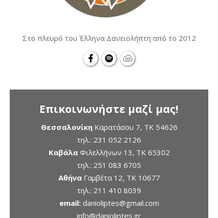
Στο πλευρό του Έλληνα Δανειολήπτη από το 2012
Επικοινωνήστε μαζί μας!
Θεσσαλονίκη
Καρατάσου 7, TK 54626
τηλ.:
231 052 2126
Καβάλα
Φιλελλήνων 13, ΤΚ 65302
τηλ.:
251 083 6705
Αθήνα
Γαμβέτα 12, ΤΚ 10677
τηλ.:
211 410 8039
email:
danioliptes@gmail.com
info@danioliptes.gr