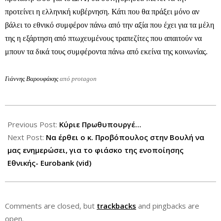
προτείνει η ελληνική κυβέρνηση. Κάτι που θα πράξει μόνο αν
βάλει το εθνικό συμφέρον πάνω από την αξία που έχει για τα μέλη
της η εξάρτηση από πτωχευμένους τραπεζίτες που απαιτούν να
μπουν τα δικά τους συμφέροντα πάνω από εκείνα της κοινωνίας.
Γιάννης Βαρουφάκης
από protagon
2013-
04-
Previous Post:
Κύριε Πρωθυπουργέ…
10
Next Post:
Να έρθει ο κ. Προβόπουλος στην Βουλή να
μας ενημερώσει, για το φιάσκο της ενοποίησης
Εθνικής- Eurobank (vid)
Comments are closed, but
trackbacks
and pingbacks are
open.