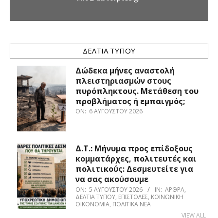
ΔΕΛΤΊΑ ΤΎΠΟΥ
Δώδεκα μήνες αναστολή
πλειστηριασμών στους
πυρόπληκτους. Μετάθεση του
προβλήματος ή εμπαιγμός;
ON:
6 ΑΥΓΟΎΣΤΟΥ 2026
Δ.Τ.: Μήνυμα προς επίδοξους
κομματάρχες, πολιτευτές και
πολιτικούς: Δεσμευτείτε για
να σας ακούσουμε
ON:
5 ΑΥΓΟΎΣΤΟΥ 2026
IN:
ΆΡΘΡΑ
,
ΔΕΛΤΊΑ ΤΎΠΟΥ
,
ΕΠΙΣΤΟΛΈΣ
,
ΚΟΙΝΩΝΙΚΉ
ΟΙΚΟΝΟΜΊΑ
,
ΠΟΛΙΤΙΚΆ ΝΈΑ
VIEW ALL