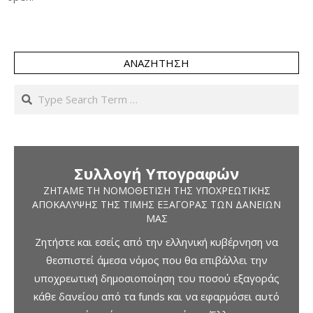
ΑΝΑΖΉΤΗΣΗ
Search
Συλλογή Υπογραφών
ΖΗΤΆΜΕ ΤΗ ΝΟΜΟΘΈΤΙΣΗ ΤΗΣ ΥΠΟΧΡΕΩΤΙΚΉΣ
ΑΠΟΚΆΛΥΨΗΣ ΤΗΣ ΤΙΜΉΣ ΕΞΑΓΟΡΆΣ ΤΩΝ ΔΑΝΕΊΩΝ
ΜΑΣ
Ζητήστε και εσείς από την ελληνική κυβέρνηση να
θεσπιστεί άμεσα νόμος που θα επιβάλλει την
υποχρεωτική δημοσιοποίηση του ποσού εξαγοράς
κάθε δανείου από τα funds και να εφαρμόσει αυτό