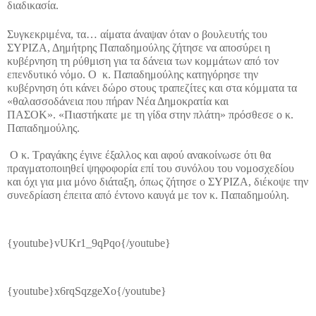
διαδικασία.
Συγκεκριμένα, τα… αίματα άναψαν όταν ο βουλευτής του
ΣΥΡΙΖΑ, Δημήτρης Παπαδημούλης ζήτησε να αποσύρει η
κυβέρνηση τη ρύθμιση για τα δάνεια των κομμάτων από τον
επενδυτικό νόμο. Ο κ. Παπαδημούλης κατηγόρησε την
κυβέρνηση ότι κάνει δώρο στους τραπεζίτες και στα κόμματα τα
«θαλασσοδάνεια που πήραν Νέα Δημοκρατία και
ΠΑΣΟΚ». «Πιαστήκατε με τη γίδα στην πλάτη» πρόσθεσε ο κ.
Παπαδημούλης.
Ο κ. Τραγάκης έγινε έξαλλος και αφού ανακοίνωσε ότι θα
πραγματοποιηθεί ψηφοφορία επί του συνόλου του νομοσχεδίου
και όχι για μια μόνο διάταξη, όπως ζήτησε ο ΣΥΡΙΖΑ, διέκοψε την
συνεδρίαση έπειτα από έντονο καυγά με τον κ. Παπαδημούλη.
{youtube}vUKr1_9qPqo{/youtube}
{youtube}x6rqSqzgeXo{/youtube}