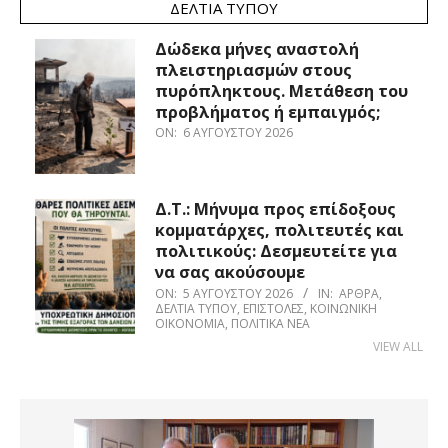
ΔΕΛΤΊΑ ΤΎΠΟΥ
Δώδεκα μήνες αναστολή
πλειστηριασμών στους
πυρόπληκτους. Μετάθεση του
προβλήματος ή εμπαιγμός;
ON:
6 ΑΥΓΟΎΣΤΟΥ 2026
Δ.Τ.: Μήνυμα προς επίδοξους
κομματάρχες, πολιτευτές και
πολιτικούς: Δεσμευτείτε για
να σας ακούσουμε
ON:
5 ΑΥΓΟΎΣΤΟΥ 2026
IN:
ΆΡΘΡΑ
,
ΔΕΛΤΊΑ ΤΎΠΟΥ
,
ΕΠΙΣΤΟΛΈΣ
,
ΚΟΙΝΩΝΙΚΉ
ΟΙΚΟΝΟΜΊΑ
,
ΠΟΛΙΤΙΚΆ ΝΈΑ
VIEW ALL