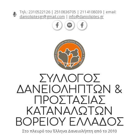
Θεσσαλονίκη Καρατάσου 7, TK 54626
Skip
Τηλ.:
2310522126
|
2510836705
|
2114108039
| email:
danioliptesgr@gmail.com
|
info@danioliptes.gr
to
content
ΣΎΛΛΟΓΟΣ
ΔΑΝΕΙΟΛΗΠΤΏΝ &
ΠΡΟΣΤΑΣΊΑΣ
ΚΑΤΑΝΑΛΩΤΏΝ
ΒΟΡΕΊΟΥ ΕΛΛΆΔΟΣ
Στο πλευρό του Έλληνα Δανειολήπτη από το 2010