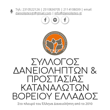
Θεσσαλονίκη Καρατάσου 7, TK 54626 
Skip
Τηλ.:
2310522126
|
2510836705
|
2114108039
| email:
danioliptesgr@gmail.com
|
info@danioliptes.gr
to
content
ΣΎΛΛΟΓΟΣ
ΔΑΝΕΙΟΛΗΠΤΏΝ &
ΠΡΟΣΤΑΣΊΑΣ
ΚΑΤΑΝΑΛΩΤΏΝ
ΒΟΡΕΊΟΥ ΕΛΛΆΔΟΣ
Στο πλευρό του Έλληνα Δανειολήπτη από το 2010