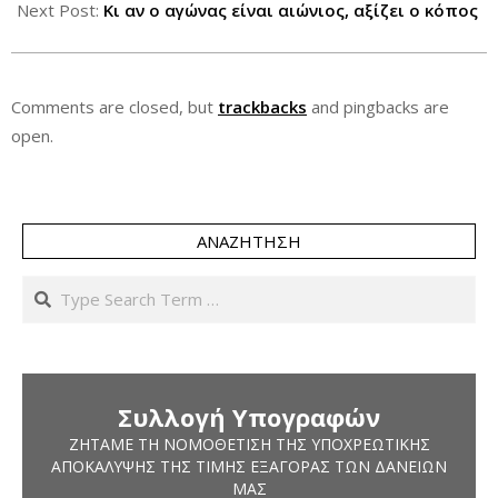
14
Next Post:
Κι αν ο αγώνας είναι αιώνιος, αξίζει ο κόπος
Comments are closed, but
trackbacks
and pingbacks are
open.
ΑΝΑΖΉΤΗΣΗ
Search
Συλλογή Υπογραφών
ΖΗΤΆΜΕ ΤΗ ΝΟΜΟΘΈΤΙΣΗ ΤΗΣ ΥΠΟΧΡΕΩΤΙΚΉΣ
ΑΠΟΚΆΛΥΨΗΣ ΤΗΣ ΤΙΜΉΣ ΕΞΑΓΟΡΆΣ ΤΩΝ ΔΑΝΕΊΩΝ
ΜΑΣ