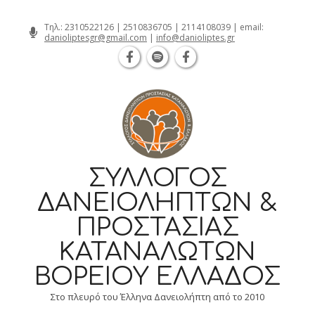
Θεσσαλονίκη Καρατάσου 7, TK 54626
Skip
Τηλ.:
2310522126
|
2510836705
|
2114108039
| email:
danioliptesgr@gmail.com
|
info@danioliptes.gr
to
content
ΣΎΛΛΟΓΟΣ
ΔΑΝΕΙΟΛΗΠΤΏΝ &
ΠΡΟΣΤΑΣΊΑΣ
ΚΑΤΑΝΑΛΩΤΏΝ
ΒΟΡΕΊΟΥ ΕΛΛΆΔΟΣ
Στο πλευρό του Έλληνα Δανειολήπτη από το 2010