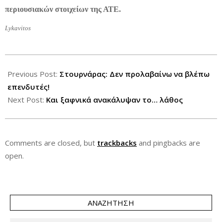
περιουσιακών στοιχείων της ΑΤΕ.
Lykavitos
2013-
04-
Previous Post:
Στουρνάρας: Δεν προλαβαίνω να βλέπω
24
επενδυτές!
Next Post:
Και ξαφνικά ανακάλυψαν το… λάθος
Comments are closed, but
trackbacks
and pingbacks are
open.
ΑΝΑΖΉΤΗΣΗ