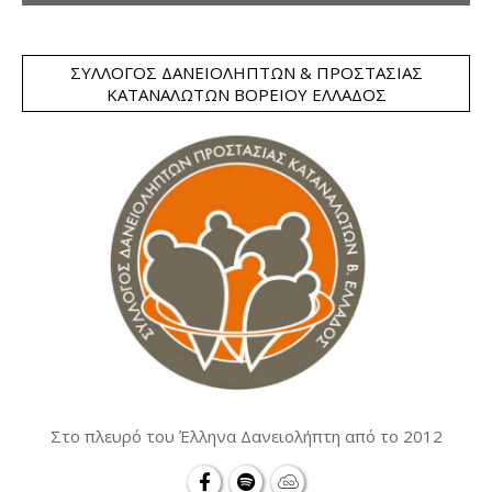
ΣΎΛΛΟΓΟΣ ΔΑΝΕΙΟΛΗΠΤΏΝ & ΠΡΟΣΤΑΣΊΑΣ
ΚΑΤΑΝΑΛΩΤΏΝ ΒΟΡΕΊΟΥ ΕΛΛΆΔΟΣ
Στο πλευρό του Έλληνα Δανειολήπτη από το 2012