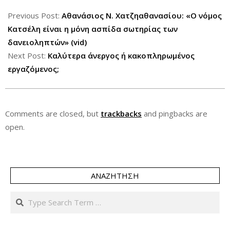
2013-
05-
Previous Post:
Αθανάσιος Ν. Χατζηαθανασίου: «Ο νόμος
02
Κατσέλη είναι η μόνη ασπίδα σωτηρίας των
δανειοληπτών» (vid)
Next Post:
Καλύτερα άνεργος ή κακοπληρωμένος
εργαζόμενος;
Comments are closed, but
trackbacks
and pingbacks are
open.
ΑΝΑΖΉΤΗΣΗ
Search