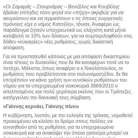
«Οι Σαμαράς – Στουρνάρας – Βενιζέλος και Κουβέλης
έβαλαν επίτηδες τόσο ψηλά τον «πήχη» ακριβώς για να
ακυρώσουν και να τερματίσουν ν τις όποιες ευεργετικές
πρόνοιες είχε ο νόμος Κατσέλη»
, τόνισε. Αναφέρει ως
παράδειγμα ζητούν υποχρεωτικά ως ελάχιστη κατά μήνα
καταβολή το 10% των δόσεων, για να συμπεριληφθούν στις
δήθεν «ευκαιρίες» νέες ρυθμίσεις, χωρίς δικαστική
απόφαση.
Για να προστατευθεί κάποιος με μια απόφαση δικαστηρίου
είναι τέτοιες οι δυσκολίες που δε θα καταφέρνει ποτέ να το
πετύχει. Μάλιστα, όπως αναφέρει ο κ Νικολόπουλος, οι
ρυθμίσεις που προβλέπονται στο πολυνομοσχέδιο, δε θα
επιτρέπουν να κάνει χρήση των ευνοϊκών ρυθμίσεων του
νόμου για τα υπερχρεωμένα νοικοκυριά 3869/2010 ο
απελπισμένος και πολύ χειρότερα εκείνος που οι Τράπεζες
κατήγγειλαν την δανειακή τους σύμβαση.
«Γιάννης κερνάει, Γιάννης πίνει»
Η κυβέρνηση, λοιπόν, με την ευλογία της τρόικας, νομοθετεί
προκειμένου να κλείσει το δρόμο στους πολίτες να
ευνοηθούν από τις ρυθμίσεις για τα υπερχρεωμένα
νοικοκυριά και να ανακόψει την όποια χασούρα μπορεί να