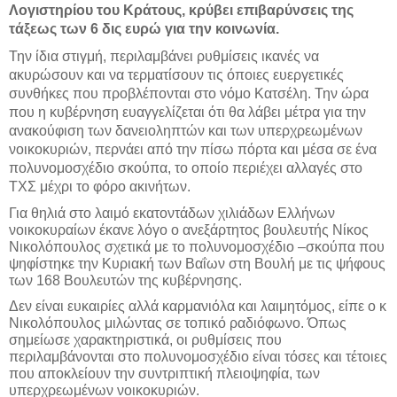
Λογιστηρίου του Κράτους, κρύβει επιβαρύνσεις της
τάξεως των 6 δις ευρώ για την κοινωνία.
Την ίδια στιγμή, περιλαμβάνει ρυθμίσεις ικανές να
ακυρώσουν και να τερματίσουν τις όποιες ευεργετικές
συνθήκες που προβλέπονται στο νόμο Κατσέλη. Την ώρα
που η κυβέρνηση ευαγγελίζεται ότι θα λάβει μέτρα για την
ανακούφιση των δανειοληπτών και των υπερχρεωμένων
νοικοκυριών, περνάει από την πίσω πόρτα και μέσα σε ένα
πολυνομοσχέδιο σκούπα, το οποίο περιέχει αλλαγές στο
ΤΧΣ μέχρι το φόρο ακινήτων.
Για θηλιά στο λαιμό εκατοντάδων χιλιάδων Ελλήνων
νοικοκυραίων έκανε λόγο ο ανεξάρτητος βουλευτής Νίκος
Νικολόπουλος σχετικά με το πολυνομοσχέδιο –σκούπα που
ψηφίστηκε την Κυριακή των Βαΐων στη Βουλή με τις ψήφους
των 168 Βουλευτών της κυβέρνησης.
Δεν είναι ευκαιρίες αλλά καρμανιόλα και λαιμητόμος, είπε ο κ
Νικολόπουλος μιλώντας σε τοπικό ραδιόφωνο. Όπως
σημείωσε χαρακτηριστικά, οι ρυθμίσεις που
περιλαμβάνονται στο πολυνομοσχέδιο είναι τόσες και τέτοιες
που αποκλείουν την συντριπτική πλειοψηφία, των
υπερχρεωμένων νοικοκυριών.