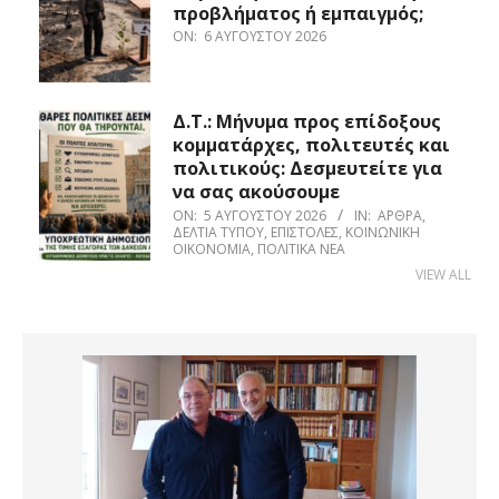
προβλήματος ή εμπαιγμός;
ON:
6 ΑΥΓΟΎΣΤΟΥ 2026
Δ.Τ.: Μήνυμα προς επίδοξους
κομματάρχες, πολιτευτές και
πολιτικούς: Δεσμευτείτε για
να σας ακούσουμε
ON:
5 ΑΥΓΟΎΣΤΟΥ 2026
IN:
ΆΡΘΡΑ
,
ΔΕΛΤΊΑ ΤΎΠΟΥ
,
ΕΠΙΣΤΟΛΈΣ
,
ΚΟΙΝΩΝΙΚΉ
ΟΙΚΟΝΟΜΊΑ
,
ΠΟΛΙΤΙΚΆ ΝΈΑ
VIEW ALL