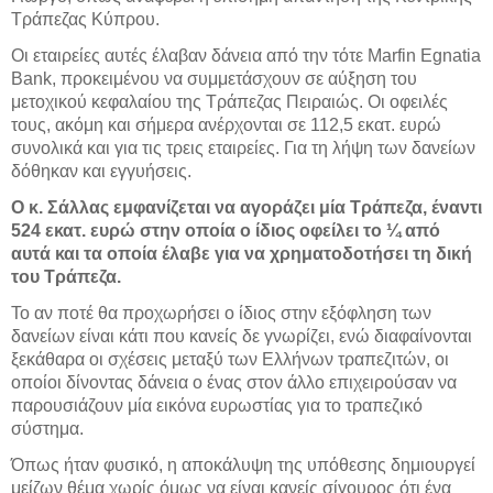
Τράπεζας Κύπρου.
Οι εταιρείες αυτές έλαβαν δάνεια από την τότε Marfin Egnatia
Bank, προκειμένου να συμμετάσχουν σε αύξηση του
μετοχικού κεφαλαίου της Τράπεζας Πειραιώς. Οι οφειλές
τους, ακόμη και σήμερα ανέρχονται σε 112,5 εκατ. ευρώ
συνολικά και για τις τρεις εταιρείες. Για τη λήψη των δανείων
δόθηκαν και εγγυήσεις.
Ο κ. Σάλλας εμφανίζεται να αγοράζει μία Τράπεζα, έναντι
524 εκατ. ευρώ στην οποία ο ίδιος οφείλει το ¼ από
αυτά και τα οποία έλαβε για να χρηματοδοτήσει τη δική
του Τράπεζα.
Το αν ποτέ θα προχωρήσει ο ίδιος στην εξόφληση των
δανείων είναι κάτι που κανείς δε γνωρίζει, ενώ διαφαίνονται
ξεκάθαρα οι σχέσεις μεταξύ των Ελλήνων τραπεζιτών, οι
οποίοι δίνοντας δάνεια ο ένας στον άλλο επιχειρούσαν να
παρουσιάζουν μία εικόνα ευρωστίας για το τραπεζικό
σύστημα.
Όπως ήταν φυσικό, η αποκάλυψη της υπόθεσης δημιουργεί
μείζων θέμα χωρίς όμως να είναι κανείς σίγουρος ότι ένα