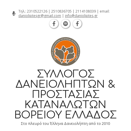
Θεσσαλονίκη Καρατάσου 7, TK 54626 τηλ
Skip
Τηλ.:
2310522126
|
2510836705
|
2114108039
| email:
danioliptesgr@gmail.com
|
info@danioliptes.gr
to
content
ΣΎΛΛΟΓΟΣ
ΔΑΝΕΙΟΛΗΠΤΏΝ &
ΠΡΟΣΤΑΣΊΑΣ
ΚΑΤΑΝΑΛΩΤΏΝ
ΒΟΡΕΊΟΥ ΕΛΛΆΔΟΣ
Στο πλευρό του Έλληνα Δανειολήπτη από το 2010