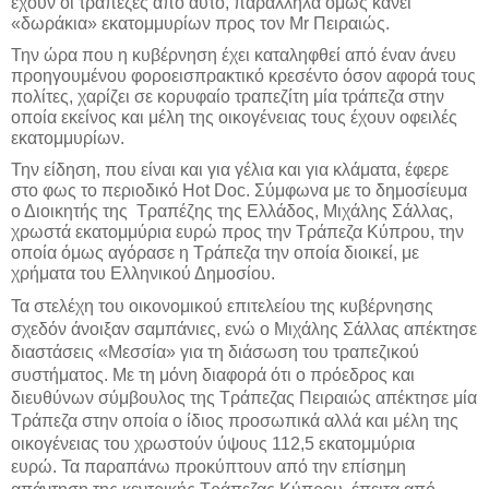
έχουν οι τράπεζες από αυτό, παράλληλα όμως κάνει
«δωράκια» εκατομμυρίων προς τον
Mr
Πειραιώς.
Την ώρα που η κυβέρνηση έχει καταληφθεί από έναν άνευ
προηγουμένου φοροεισπρακτικό κρεσέντο όσον αφορά τους
πολίτες, χαρίζει σε κορυφαίο τραπεζίτη μία τράπεζα στην
οποία εκείνος και μέλη της οικογένειας τους έχουν οφειλές
εκατομμυρίων.
Την είδηση, που είναι και για γέλια και για κλάματα, έφερε
στο φως το περιοδικό
Hot Doc
. Σύμφωνα με το δημοσίευμα
ο Διοικητής της Τραπέζης της Ελλάδος, Μιχάλης Σάλλας,
χρωστά εκατομμύρια ευρώ προς την Τράπεζα Κύπρου, την
οποία όμως αγόρασε η Τράπεζα την οποία διοικεί, με
χρήματα του Ελληνικού Δημοσίου.
Τα στελέχη του οικονομικού επιτελείου της κυβέρνησης
σχεδόν άνοιξαν σαμπάνιες, ενώ ο Μιχάλης Σάλλας απέκτησε
διαστάσεις «Μεσσία» για τη διάσωση του τραπεζικού
συστήματος. Με τη μόνη διαφορά ότι ο πρόεδρος και
διευθύνων σύμβουλος της Τράπεζας Πειραιώς απέκτησε μία
Τράπεζα στην οποία ο ίδιος προσωπικά αλλά και μέλη της
οικογένειας του χρωστούν ύψους 112,5 εκατομμύρια
ευρώ.
Τα παραπάνω προκύπτουν από την επίσημη