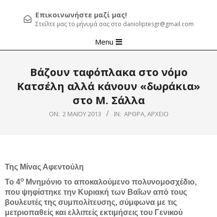
Επικοινωνήστε μαζί μας!
Στείλτε μας το μήνυμά σας στο danioliptesgr@gmail.com
Primary
Menu
Navigation
Menu
Βάζουν ταφόπλακα στο νόμο
Κατσέλη αλλά κάνουν «δωράκια»
στο Μ. Σάλλα
ON:
2 ΜΑΪ́ΟΥ 2013
IN:
ΆΡΘΡΑ
,
ΑΡΧΕΊΟ
Της Μίνας Αφεντούλη
ο
Το 4
Μνημόνιο το αποκαλούμενο πολυνομοσχέδιο,
που ψηφίστηκε την Κυριακή των Βαΐων από τους
βουλευτές της συμπολίτευσης, σύμφωνα με τις
μετριοπαθείς και ελλιπείς εκτιμήσεις του Γενικού