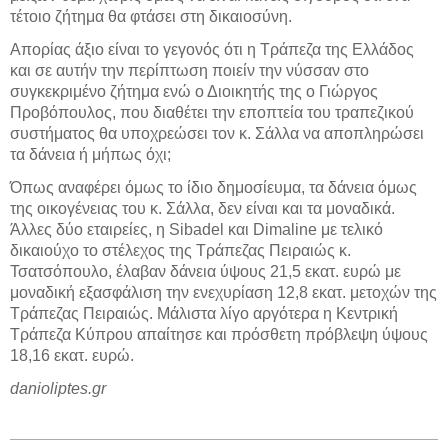
τέτοιο ζήτημα θα φτάσει στη δικαιοσύνη.
Απορίας άξιο είναι το γεγονός ότι η Τράπεζα της Ελλάδος
και σε αυτήν την περίπτωση ποιείν την νύσσαν στο
συγκεκριμένο ζήτημα ενώ ο Διοικητής της ο Γιώργος
Προβόπουλος, που διαθέτει την εποπτεία του τραπεζικού
συστήματος θα υποχρεώσει τον κ. Σάλλα να αποπληρώσει
τα δάνεια ή μήπως όχι;
Όπως αναφέρει όμως το ίδιο δημοσίευμα, τα δάνεια όμως
της οικογένειας του κ. Σάλλα, δεν είναι και τα μοναδικά.
Άλλες δύο εταιρείες, η Sibadel και Dimaline με τελικό
δικαιούχο το στέλεχος της Τράπεζας Πειραιώς κ.
Τσατσόπουλο, έλαβαν δάνεια ύψους 21,5 εκατ. ευρώ με
μοναδική εξασφάλιση την ενεχυρίαση 12,8 εκατ. μετοχών της
Τράπεζας Πειραιώς. Μάλιστα λίγο αργότερα η Κεντρική
Τράπεζα Κύπρου απαίτησε και πρόσθετη πρόβλεψη ύψους
18,16 εκατ. ευρώ.
danioliptes.gr