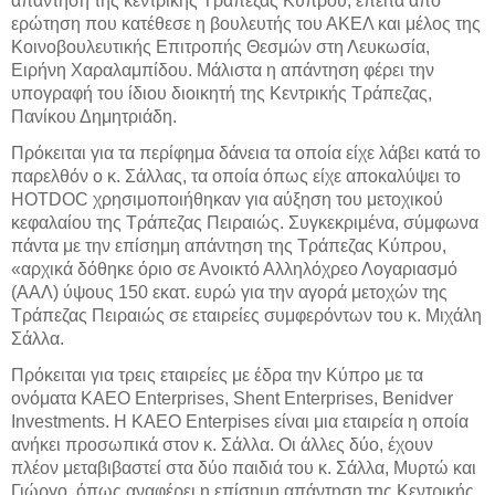
απάντηση της κεντρικής Τράπεζας Κύπρου, έπειτα από
ερώτηση που κατέθεσε η βουλευτής του ΑΚΕΛ και μέλος της
Κοινοβουλευτικής Επιτροπής Θεσμών στη Λευκωσία,
Ειρήνη Χαραλαμπίδου. Μάλιστα η απάντηση φέρει την
υπογραφή του ίδιου διοικητή της Κεντρικής Τράπεζας,
Πανίκου Δημητριάδη.
Πρόκειται για τα περίφημα δάνεια τα οποία είχε λάβει κατά το
παρελθόν ο κ. Σάλλας, τα οποία όπως είχε αποκαλύψει το
HOTDOC χρησιμοποιήθηκαν για αύξηση του μετοχικού
κεφαλαίου της Τράπεζας Πειραιώς. Συγκεκριμένα, σύμφωνα
πάντα με την επίσημη απάντηση της Τράπεζας Κύπρου,
«αρχικά δόθηκε όριο σε Ανοικτό Αλληλόχρεο Λογαριασμό
(ΑΑΛ) ύψους 150 εκατ. ευρώ για την αγορά μετοχών της
Τράπεζας Πειραιώς σε εταιρείες συμφερόντων του κ. Μιχάλη
Σάλλα.
Πρόκειται για τρεις εταιρείες με έδρα την Κύπρο με τα
ονόματα KAEO Enterprises, Shent Enterprises, Benidver
Investments. Η KAEO Enterpises είναι μια εταιρεία η οποία
ανήκει προσωπικά στον κ. Σάλλα. Οι άλλες δύο, έχουν
πλέον μεταβιβαστεί στα δύο παιδιά του κ. Σάλλα, Μυρτώ και
Γιώργο, όπως αναφέρει η επίσημη απάντηση της Κεντρικής