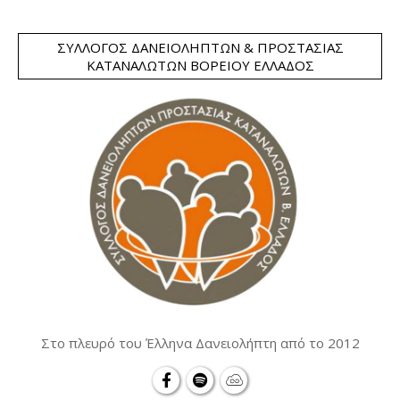
ΣΎΛΛΟΓΟΣ ΔΑΝΕΙΟΛΗΠΤΏΝ & ΠΡΟΣΤΑΣΊΑΣ
ΚΑΤΑΝΑΛΩΤΏΝ ΒΟΡΕΊΟΥ ΕΛΛΆΔΟΣ
Στο πλευρό του Έλληνα Δανειολήπτη από το 2012