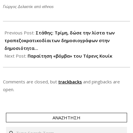
Γιώργος Δελαστίκ από
ethnos
2013-
05-
Previous Post:
Στάθης: Τρίμη, δώσε την λίστα των
19
τραπεζοκρατικοδίαιτων δημοσιογράφων στην
δημοσιότητα…
Next Post:
Παραίτηση «βόμβα» του Τέρενς Κουίκ
Comments are closed, but
trackbacks
and pingbacks are
open.
ΑΝΑΖΉΤΗΣΗ
Search