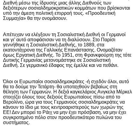
Διεθνή μέσω της ίδρυσης μιας άλλης Διεθνούς των
δεξιότερων σοσιαλδημοκρατικών κομμάτων που βρίσκονται
υπό την άμεση πολιτική επιρροή τους. «Προοδευτική
Συμμαχία» θα την ονομάσουν.
Απέτυχαν να ελέγξουν τη Σοσιαλιστική Διεθνή οι Γερμανοί
και γι’ αυτό αποφάσισαν να τη διαλύσουν. Στο Παρίσι
γεννήθηκε η Σοσιαλιστική Διεθνής, το 1889, στα
εκατοντάχρονα της Γαλλικής Επανάστασης. Ονομαζόταν
όμως Εργατική Διεθνής. Το 1951, στη Φρανκφούρτη της τότε
Δυτικής Γερμανίας μετονομάστηκε σε Σοσιαλιστική
Διεθνή.
Σε γερμανικό έδαφος της έμελλε και να πεθάνι.
Όλοι οι Ευρωπαίοι σοσιαλδημοκράτες -ή σχεδόν όλοι, αυτό
θα το δούμε την Τετάρτη- θα υποταχθούν βεβαίως στη
θέληση των Γερμανών. Η δεξιά καγκελάριος Ανγκελα Μέρκελ
στοιχίζει όλους τους δεξιούς Ευρωπαίους πίσω από το
Βερολίνο, ώρα για τους Γερμανούς σοσιαλδημοκράτες να
κάνουν το ίδιο με τους κεντροαριστερούς των χωρών της
ΕΕ! Δεν μπορεί το Ράιχ να μην έχει πρόσβαση, να μην έχει
συγκροτημένο πόλο στον προοδευτικότερο πυλώνα του
συστήματος.