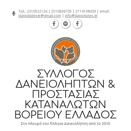
Θεσσαλονίκη Καρατάσου 7, TK 54626 τ
Skip
Τηλ.:
2310522126
|
2510836705
|
2114108039
| email:
danioliptesgr@gmail.com
|
info@danioliptes.gr
to
content
ΣΎΛΛΟΓΟΣ
ΔΑΝΕΙΟΛΗΠΤΏΝ &
ΠΡΟΣΤΑΣΊΑΣ
ΚΑΤΑΝΑΛΩΤΏΝ
ΒΟΡΕΊΟΥ ΕΛΛΆΔΟΣ
Στο πλευρό του Έλληνα Δανειολήπτη από το 2010