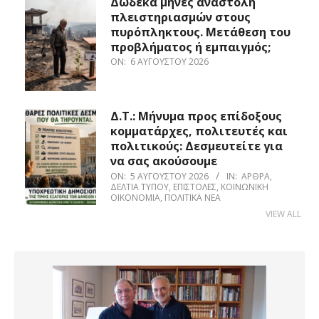
Δώδεκα μήνες αναστολή
πλειστηριασμών στους
πυρόπληκτους. Μετάθεση του
προβλήματος ή εμπαιγμός;
ON:
6 ΑΥΓΟΎΣΤΟΥ 2026
Δ.Τ.: Μήνυμα προς επίδοξους
κομματάρχες, πολιτευτές και
πολιτικούς: Δεσμευτείτε για
να σας ακούσουμε
ON:
5 ΑΥΓΟΎΣΤΟΥ 2026
IN:
ΆΡΘΡΑ
,
ΔΕΛΤΊΑ ΤΎΠΟΥ
,
ΕΠΙΣΤΟΛΈΣ
,
ΚΟΙΝΩΝΙΚΉ
ΟΙΚΟΝΟΜΊΑ
,
ΠΟΛΙΤΙΚΆ ΝΈΑ
VIEW ALL