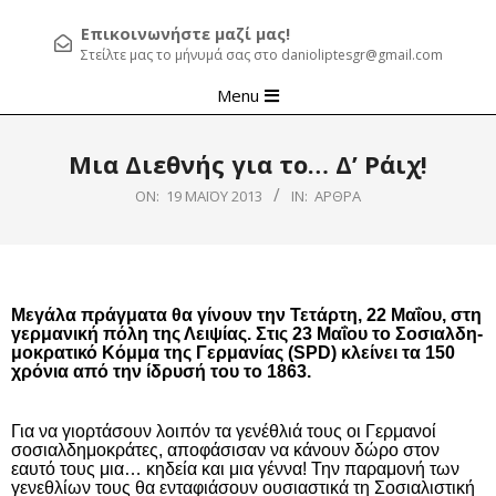
Επικοινωνήστε μαζί μας!
Στείλτε μας το μήνυμά σας στο danioliptesgr@gmail.com
Primary
Menu
Navigation
Menu
Μια Διεθνής για το… Δ’ Ράιχ!
ON:
19 ΜΑΪ́ΟΥ 2013
IN:
ΆΡΘΡΑ
Μεγάλα πράγματα θα γίνουν την Τετάρτη, 22 Μαΐου, στη
γερμανική πόλη της Λει­ψίας. Στις 23 Μαΐου το Σο­σιαλδη­
μοκρατικό Κόμμα της Γερμα­νίας (SPD) κλείνει τα 150
χρόνια από την ίδρυσή του το 1863.
Για να γιορτάσουν λοιπόν τα γενέθλιά τους οι Γερμα­νοί
σοσιαλδημοκράτες, αποφάσισαν να κάνουν δώρο στον
εαυτό τους μια… κηδεία και μια γέννα! Την παραμονή των
γενεθλίων τους θα ενταφιάσουν ουσιαστικά τη Σοσιαλι­στική