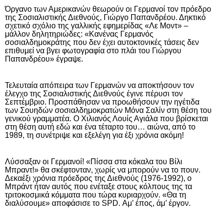
Όργανο των Αμερικανών θεωρούν οι Γερμανοί τον πρόεδρο
της Σοσιαλιστικής Διεθνούς, Γιώργο Παπανδρέου. Δηκτικό
σχετικό σχόλιο της γαλλικής εφημερίδας «Λε Μοντ» –
μάλλον δηλητηριώδες: «Κανένας Γερμανός
σοσιαλδημοκράτης που δεν έχει αυτοκτονικές τάσεις δεν
επιθυμεί να βγει φωτογραφία στο πλάι του Γιώργου
Παπανδρέου» έγραψε.
Τελευταία απόπειρα των Γερμανών να αποκτήσουν τον
έλεγχο της Σοσιαλιστικής Διεθνούς έγινε πέρυσι τον
Σεπτέμβριο. Προσπάθησαν να προωθήσουν την ηγέτιδα
των Σουη­δών σοσιαλδημοκρατών Μόνα Σαλίν στη θέση του
γενικού γραμματέα. Ο Χιλιανός Λουίς Αγιάλα που βρίσκεται
στη θέση αυτή εδώ και ένα τέταρτο του… αιώνα, από το
1989, τη συνέτριψε και εξελέγη για έξι χρόνια ακόμη!
Λύσσαξαν οι Γερμανοί! «Πίσσα στα κόκαλα του Βίλι
Μπραντ!» θα σκέφτονταν, χωρίς να μπορούν να το πουν.
Δεκαέξι χρόνια πρόεδρος της Διεθνούς (1976-1992), ο
Μπράντ ήταν αυτός που ενέταξε στους κόλπους της τα
τριτοκοσμικά κόμματα που τώρα κυριαρχούν. «Θα τη
διαλύσουμε» αποφάσισε το SPD. Αμ’ έπος, άμ’ έργον.