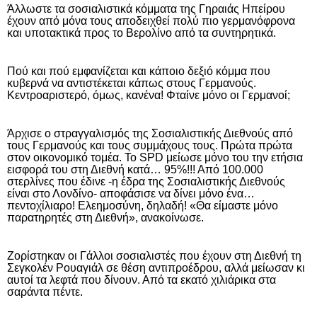
Άλλωστε τα σοσιαλιστικά κόμματα της Γηραιάς Ηπείρου
έχουν από μόνα τους αποδειχθεί πολύ πιο γερμανόφρονα
και υποτακτικά προς το Βερολίνο από τα συντηρητικά.
Πού και πού εμφανίζεται και κάποιο δεξιό κόμμα που
κυβερνά να αντιστέκεται κάπως στους Γερμανούς.
Κεντροαριστερό, όμως, κανένα! Φταίνε μόνο οι Γερμανοί;
Άρχισε ο στραγγαλισμός της Σοσιαλιστικής Διεθνούς από
τους Γερμανούς και τους συμμάχους τους. Πρώτα πρώτα
στον οικονομικό τομέα. Το SPD μείωσε μόνο του την ετήσια
εισφορά του στη Διεθνή κατά… 95%!!! Από 100.000
στερλίνες που έδινε -η έδρα της Σοσιαλιστικής Διεθνούς
είναι στο Λονδίνο- αποφάσισε να δίνει μόνο ένα…
πεντοχίλιαρο! Ελεημοσύνη, δηλαδή! «Θα είμαστε μόνο
παρατηρητές στη Διεθνή», ανακοίνωσε.
Ζορί­στηκαν οι Γάλλοι σοσιαλιστές που έχουν στη Διεθνή τη
Σεγκολέν Ρουα­γιάλ σε θέση αντιπροέδρου, αλλά μείωσαν κι
αυτοί τα λεφτά που δίνουν. Από τα εκατό χιλιάρικα στα
σαράντα πέντε.