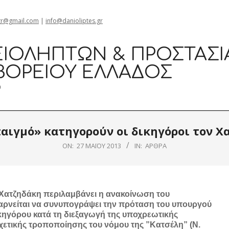
gr@gmail.com
|
info@danioliptes.gr
ΙΟΛΗΠΤΏΝ & ΠΡΟΣΤΑΣΊ
ΒΟΡΕΊΟΥ ΕΛΛΆΔΟΣ
0
παιγμό» κατηγορούν οι δικηγόροι τον Χ
ON:
27 ΜΑΪ́ΟΥ 2013
IN:
ΆΡΘΡΑ
Χατζηδάκη περιλαμβάνει η ανακοίνωση του
αρνείται να συνυπογράψει την πρόταση του υπουργού
κηγόρου κατά τη διεξαγωγή της υποχρεωτικής
χετικής τροποποίησης του νόμου της ”Κατσέλη” (Ν.