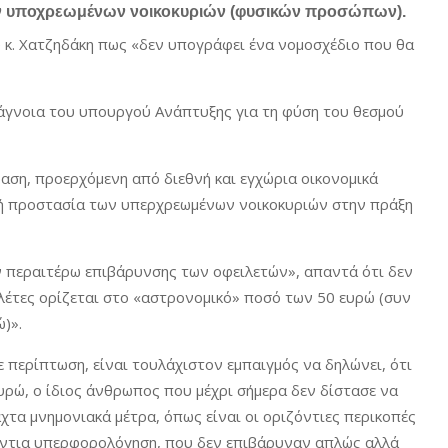
 των υποχρεωμένων νοικοκυριών (φυσικών προσώπων).
 κ. Χατζηδάκη πως «δεν υπογράφει ένα νομοσχέδιο που θα
 άγνοια του υπουργού Ανάπτυξης για τη φύση του θεσμού
ραση, προερχόμενη από διεθνή και εγχώρια οικονομικά
κή προστασία των υπερχρεωμένων νοικοκυριών στην πράξη
εν περαιτέρω επιβάρυνσης των οφειλετών», απαντά ότι δεν
ιλέτες ορίζεται στο «αστρονομικό» ποσό των 50 ευρώ (συν
)».
ε περίπτωση, είναι τουλάχιστον εμπαιγμός να δηλώνει, ότι
υρώ, ο ίδιος άνθρωπος που μέχρι σήμερα δεν δίστασε να
τα μνημονιακά μέτρα, όπως είναι οι οριζόντιες περικοπές
όντια υπερφορολόγηση, που δεν επιβάρυναν απλώς αλλά