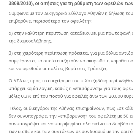
3869/2010), οι αιτήσεις για τη ρύθμιση των οφειλών
Σύμφωνα με τον Δικηγορικό Σύλλογο Αθηνών η δήλωση του
επιβαρύνει περισσότερο τον οφειλέτη»:
α) στην καλύτερη περίπτωση καταδεικνύει μία πρωτοφανή
της διαμεσολάβησης.
β) στη χειρότερη περίπτωση πρόκειται για μία δόλια αντίδ
συμφέροντα, τα οποία επιζητούν να ακυρωθεί η νομοθετι
και να αφεθούν οι πολίτες βορά στις Τράπεζες.
Ο ΔΣΑ ως προς το επιχείρημα του κ. Χατζηδάκη περί «δήθ
υπάρχει καμία λογική, καθώς η «επιβάρυνση» για τους οφε
μόλις 0,3% επί του ποσού για οφειλές άνω των 20.000 ευρώ
Τέλος, οι δικηγόροι της Αθήνας επισημαίνουν, πως «σε κάθ
δεν συνυπογράφει την «επιβάρυνση» του οφειλέτη με 50 ε
συνυπογράψει και να υπερψηφίσει όλα εκείνα τα δυσβάσταχ
των μισθών και των συντάξεων σε συνδυασμό με την οριζ