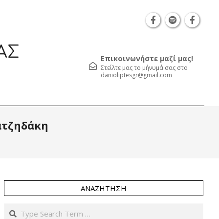
Θεσσαλονίκη Καρατάσου 7, TK 54626 τηλ.: 231 05
ΑΣ
Επικοινωνήστε μαζί μας!
Στείλτε μας το μήνυμά σας στο
danioliptesgr@gmail.com
Prim
ατζηδάκη
Navi
Men
ΑΝΑΖΉΤΗΣΗ
Search