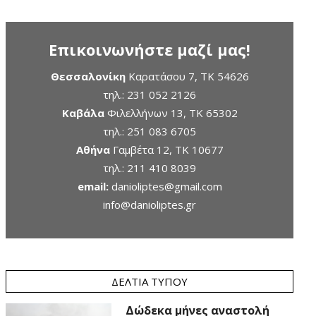
Επικοινωνήστε μαζί μας!
Θεσσαλονίκη
Καρατάσου 7, TK 54626
τηλ.:
231 052 2126
Καβάλα
Φιλελλήνων 13, ΤΚ 65302
τηλ.:
251 083 6705
Αθήνα
Γαμβέτα 12, ΤΚ 10677
τηλ.:
211 410 8039
email:
danioliptes@gmail.com
info@danioliptes.gr
ΔΕΛΤΊΑ ΤΎΠΟΥ
Δώδεκα μήνες αναστολή