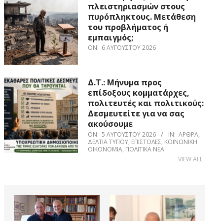
πλειστηριασμών στους
πυρόπληκτους. Μετάθεση
του προβλήματος ή
εμπαιγμός;
ON:
6 ΑΥΓΟΎΣΤΟΥ 2026
Δ.Τ.: Μήνυμα προς
επίδοξους κομματάρχες,
πολιτευτές και πολιτικούς:
Δεσμευτείτε για να σας
ακούσουμε
ON:
5 ΑΥΓΟΎΣΤΟΥ 2026
IN:
ΆΡΘΡΑ
,
ΔΕΛΤΊΑ ΤΎΠΟΥ
,
ΕΠΙΣΤΟΛΈΣ
,
ΚΟΙΝΩΝΙΚΉ
ΟΙΚΟΝΟΜΊΑ
,
ΠΟΛΙΤΙΚΆ ΝΈΑ
VIEW ALL