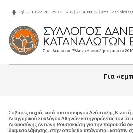
Skip
Τηλ.:
2310522126
|
2510836705
|
2114108039
| email:
danioliptes
to
content
ΣΎΛΛΟΓΟΣ ΔΑΝΕ
ΚΑΤΑΝΑΛΩΤΏΝ 
Στο πλευρό του Έλληνα Δανειολήπτη από το 201
Για «εμ
Σοβαρές αιχμές κατά του υπουργού Ανάπτυξης Κωστή 
Δικηγορικού Συλλόγου Αθηνών κατηγορώντας τον ότι 
Δικαιοσύνης Αντώνη Ρουπακιώτη για την παρουσία δι
διαμεσολάβησης, στην οποία θα υπάγονται, κατόπιν σ