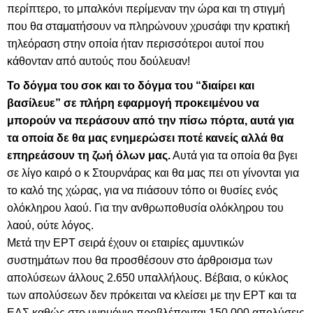
περίπτερο, το μπαλκόνι περίμεναν την ώρα και τη στιγμή
που θα σταματήσουν να πληρώνουν χρυσάφι την κρατική
τηλεόραση στην οποία ήταν περισσότεροι αυτοί που
κάθονταν από αυτούς που δούλευαν!
Το δόγμα του σοκ και το δόγμα του “διαίρει και
βασίλευε” σε πλήρη εφαρμογή προκειμένου να
μπορούν να περάσουν από την πίσω πόρτα, αυτά για
τα οποία δε θα μας ενημερώσει ποτέ κανείς αλλά θα
επηρεάσουν τη ζωή όλων μας.
Αυτά για τα οποία θα βγει
σε λίγο καιρό ο κ Στουρνάρας και θα μας πει οτι γίνονται για
το καλό της χώρας, για να πιάσουν τόπο οι θυσίες ενός
ολόκληρου λαού. Για την ανθρωποθυσία ολόκληρου του
λαού, ούτε λόγος.
Μετά την ΕΡΤ σειρά έχουν οι εταιρίες αμυντικών
συστημάτων που θα προσθέσουν στο άρθροισμα των
απολύσεων άλλους
2.650 υπαλλήλους. Βέβαια, ο κύκλος
των απολύσεων δεν πρόκειται να κλείσει με την ΕΡΤ και τα
ΕΑΣ καθώς στο μνημόνιο προβλέπονται 150.000 απολύσεις