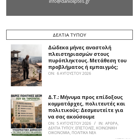
info@danioliptes.gr
ΔΕΛΤΊΑ ΤΎΠΟΥ
Δώδεκα μήνες αναστολή
πλειστηριασμών στους
πυρόπληκτους. Μετάθεση του
προβλήματος ή εμπαιγμός;
ON:
6 ΑΥΓΟΎΣΤΟΥ 2026
Δ.Τ.: Μήνυμα προς επίδοξους
κομματάρχες, πολιτευτές και
πολιτικούς: Δεσμευτείτε για
να σας ακούσουμε
ON:
5 ΑΥΓΟΎΣΤΟΥ 2026
IN:
ΆΡΘΡΑ
,
ΔΕΛΤΊΑ ΤΎΠΟΥ
,
ΕΠΙΣΤΟΛΈΣ
,
ΚΟΙΝΩΝΙΚΉ
ΟΙΚΟΝΟΜΊΑ
,
ΠΟΛΙΤΙΚΆ ΝΈΑ