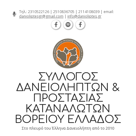
Θεσσαλονίκη Καρατάσου 7, TK 54626 τη
Skip
Τηλ.:
2310522126
|
2510836705
|
2114108039
| email:
danioliptesgr@gmail.com
|
info@danioliptes.gr
to
content
ΣΎΛΛΟΓΟΣ
ΔΑΝΕΙΟΛΗΠΤΏΝ &
ΠΡΟΣΤΑΣΊΑΣ
ΚΑΤΑΝΑΛΩΤΏΝ
ΒΟΡΕΊΟΥ ΕΛΛΆΔΟΣ
Στο πλευρό του Έλληνα Δανειολήπτη από το 2010