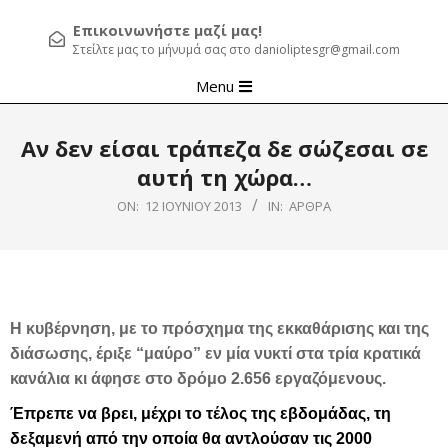
Επικοινωνήστε μαζί μας!
Στείλτε μας το μήνυμά σας στο danioliptesgr@gmail.com
Primary
Menu
Navigation
Menu
Αν δεν είσαι τράπεζα δε σώζεσαι σε
αυτή τη χώρα…
ON:
12 ΙΟΥΝΊΟΥ 2013
IN:
ΆΡΘΡΑ
Η κυβέρνηση, με το πρόσχημα της εκκαθάρισης και της
διάσωσης, έριξε “μαύρο” εν μία νυκτί στα τρία κρατικά
κανάλια κι άφησε στο δρόμο 2.656 εργαζόμενους.
Έπρεπε να βρει, μέχρι το τέλος της εβδομάδας, τη
δεξαμενή από την οποία θα αντλούσαν τις 2000