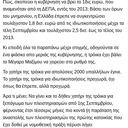
Πώς, σκοπεύει η κυβέρνηση να βρει το 1δις ευρώ, που
αναμενόταν από τη ΔΕΠΑ, εντός του 2013;
Βάσει των όρων
του μνημονίου, η Ελλάδα έπρεπε να συγκεντρώσει
τουλάχιστον 1,8 δισ. ευρώ από τις ιδιωτικοποιήσεις μέχρι τα
τέλη Σεπτεμβρίου και τουλάχιστον 2,5 δισ. έως το τέλος του
2013.
Κι επειδή όλα τα παραπάνω μέχρι στιγμής, οδηγούνται σε
ένα φιάσκο απο μεριάς της κυβέρνησης, η τρόικα έχει βάλει
το Μέγαρο Μαξίμου να χορεύει στο ρυθμό της.
Το χατήρι της τρόικα για απολύσεις 2000 υπαλλήλων έγινε.
Το χατήρι της τρόικα για ιδιωτικοποιήσεις προχωρά, όχι
όπως θα έπρεπε, αλλά προχωρά.
Άρα τι μένει; Να γίνει και το δήθεν χατήρι της τρόικα για
ξεπάγωμα των πλειστηριασμών από 1ης Σεπτεμβρίου,
φέρνοντας έτσι τέσσερις μήνες πιο κοντά (η παράταση της
αναστολής των πλειστηριασμών της πρώτης κατοικίας που
έχει δοθεί με νομοθετική πράξη πέρυσι λήγει