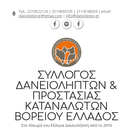
Θεσσαλονίκη Καρατάσου 7, TK 54626 τ
Skip
Τηλ.:
2310522126
|
2510836705
|
2114108039
| email:
danioliptesgr@gmail.com
|
info@danioliptes.gr
to
content
ΣΎΛΛΟΓΟΣ
ΔΑΝΕΙΟΛΗΠΤΏΝ &
ΠΡΟΣΤΑΣΊΑΣ
ΚΑΤΑΝΑΛΩΤΏΝ
ΒΟΡΕΊΟΥ ΕΛΛΆΔΟΣ
Στο πλευρό του Έλληνα Δανειολήπτη από το 2010