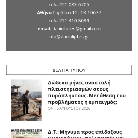
τηλ.:
251 083 6705
Αθήνα
Γαμβέτα 12, ΤΚ 10677
τηλ.:
211 410 8039
email:
danioliptes@gmail.com
info@danioliptes.gr
ΔΕΛΤΊΑ ΤΎΠΟΥ
Δώδεκα μήνες αναστολή
πλειστηριασμών στους
πυρόπληκτους. Μετάθεση του
προβλήματος ή εμπαιγμός;
ON:
6 ΑΥΓΟΎΣΤΟΥ 2026
Δ.Τ.: Μήνυμα προς επίδοξους