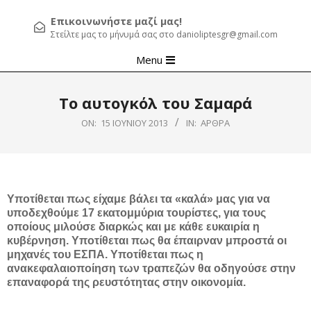
Επικοινωνήστε μαζί μας!
Στείλτε μας το μήνυμά σας στο danioliptesgr@gmail.com
Primary
Menu
Navigation
Menu
Το αυτογκόλ του Σαμαρά
ON:
15 ΙΟΥΝΊΟΥ 2013
IN:
ΆΡΘΡΑ
Υποτίθεται πως είχαμε βάλει τα «καλά» μας για να
υποδεχθούμε 17 εκατομμύρια τουρίστες, για τους
οποίους μιλούσε διαρκώς και με κάθε ευκαιρία η
κυβέρνηση. Υποτίθεται πως θα έπαιρναν μπροστά οι
μηχανές του ΕΣΠΑ. Υποτίθεται πως η
ανακεφαλαιοποίηση των τραπεζών θα οδηγούσε στην
επαναφορά της ρευστότητας στην οικονομία.