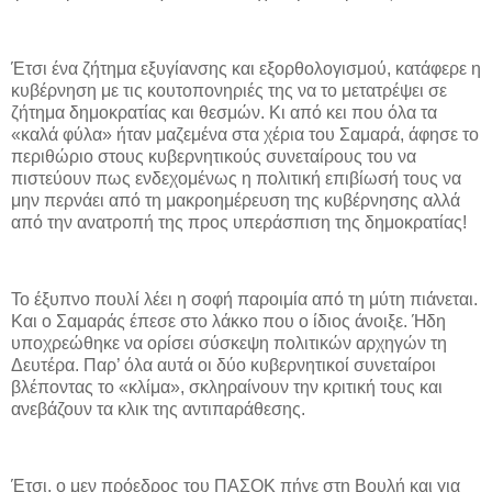
Έτσι ένα ζήτημα εξυγίανσης και εξορθολογισμού, κατάφερε η
κυβέρνηση με τις κουτοπονηριές της να το μετατρέψει σε
ζήτημα δημοκρατίας και θεσμών. Κι από κει που όλα τα
«καλά φύλα» ήταν μαζεμένα στα χέρια του Σαμαρά, άφησε το
περιθώριο στους κυβερνητικούς συνεταίρους του να
πιστεύουν πως ενδεχομένως η πολιτική επιβίωσή τους να
μην περνάει από τη μακροημέρευση της κυβέρνησης αλλά
από την ανατροπή της προς υπεράσπιση της δημοκρατίας!
Το έξυπνο πουλί λέει η σοφή παροιμία από τη μύτη πιάνεται.
Και ο Σαμαράς έπεσε στο λάκκο που ο ίδιος άνοιξε. Ήδη
υποχρεώθηκε να ορίσει σύσκεψη πολιτικών αρχηγών τη
Δευτέρα. Παρ’ όλα αυτά οι δύο κυβερνητικοί συνεταίροι
βλέποντας το «κλίμα», σκληραίνουν την κριτική τους και
ανεβάζουν τα κλικ της αντιπαράθεσης.
Έτσι, ο μεν πρόεδρος του ΠΑΣΟΚ πήγε στη Βουλή και για