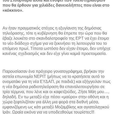
του Στουρνάρα αλλά και ενόψει των πλειστηριασμών
που θα έρθουν για χιλιάδες δανειολήπτες που είναι στο
«κόκκινο».
Αν ήταν πραγματικός στόχος η εξυγίανση της δημόσιας
τηλεόρασης, τότε η κυβέρνηση θα έπρεπε την ώρα που θα
έβαζε λουκέτο στο σκανδαλοτροφείο της ΕΡΤ να έχει έτοιμο
το νέο διάδοχο σχήμα για να ξεκινήσει τη λειτουργία του το
επόμενο πρωί. Τίποτα ωστόσο δεν είχαν έτοιμο, δεν υπήρχε
κανένας σχεδιασμός και δεν είχε γίνει καμιά προετοιμασία.
Παρουσίασαν ένα πρόχειρο γονατογράφημα, βρήκαν την
αστεία επωνυμία ΝΕΡΙΤ (μήπως να το κρατήσετε αυτό το
ονοματάκι για τη νέα ΕΥΔΑΠ, ρε παιδιά;) και εξήγγειλαν πως
η νέα δημόσια ραδιοτηλεόραση θα επαναλειτουργήσει σε
τρία τέρμινα, που λένε και οι καφετζούδες. Ζήσε Μάη μου…,
δηλαδή. Εν τω μεταξύ είχε πέσει «μαύρο» στην οθόνη και η
χώρα ξεφτιλιζόταν για άλλη μια φορά στα διεθνή μέσα,
εμφανιζόμενη ως κάτι μεταξύ Μοζαμβίκης και αγιατολαχικού
Ιράν. Ωραία εικόνα για να υποδεχθούμε τουρίστες!!!