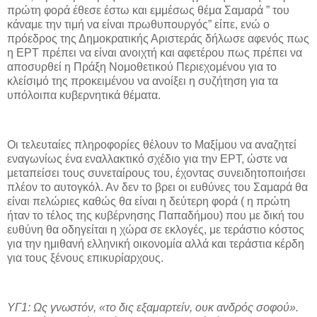
πρώτη φορά έθεσε έστω και εμμέσως θέμα Σαμαρά ” του
κάναμε την τιμή να είναι πρωθυπουργός” είπε, ενώ ο
πρόεδρος της Δημοκρατικής Αριστεράς δήλωσε αφενός πως
η ΕΡΤ πρέπει να είναι ανοιχτή και αφετέρου πως πρέπει να
αποσυρθεί η Πράξη Νομοθετικού Περιεχομένου για το
κλείσιμό της προκειμένου να ανοίξει η συζήτηση για τα
υπόλοιπα κυβερνητικά θέματα.
Οι τελευταίες πληροφορίες θέλουν το Μαξίμου να αναζητεί
εναγωνίως ένα εναλλακτικό σχέδιο για την ΕΡΤ, ώστε να
μεταπείσει τους συνεταίρους του, έχοντας συνειδητοποιήσει
πλέον το αυτογκόλ. Αν δεν το βρει οι ευθύνες του Σαμαρά θα
είναι πελώριες καθώς θα είναι η δεύτερη φορά ( η πρώτη
ήταν το τέλος της κυβέρνησης Παπαδήμου) που με δική του
ευθύνη θα οδηγείται η χώρα σε εκλογές, με τεράστιο κόστος
για την ημιθανή ελληνική οικονομία αλλά και τεράστια κέρδη
για τους ξένους επικυρίαρχους.
ΥΓ1: Ως γνωστόν, «το δις εξαμαρτείν, ουκ ανδρός σοφού».