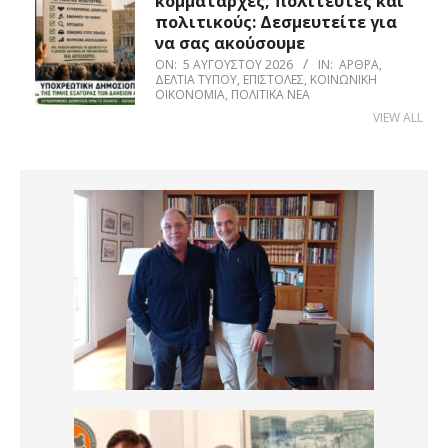
κομματάρχες, πολιτευτές και
πολιτικούς: Δεσμευτείτε για
να σας ακούσουμε
ON:
5 ΑΥΓΟΎΣΤΟΥ 2026
IN:
ΆΡΘΡΑ
,
ΔΕΛΤΊΑ ΤΎΠΟΥ
,
ΕΠΙΣΤΟΛΈΣ
,
ΚΟΙΝΩΝΙΚΉ
ΟΙΚΟΝΟΜΊΑ
,
ΠΟΛΙΤΙΚΆ ΝΈΑ
VIEW ALL