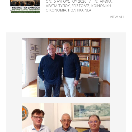
ON:
5 ΑΥΓΟΎΣΤΟΥ 2026
IN:
ΆΡΘΡΑ
,
ΔΕΛΤΊΑ ΤΎΠΟΥ
,
ΕΠΙΣΤΟΛΈΣ
,
ΚΟΙΝΩΝΙΚΉ
ΟΙΚΟΝΟΜΊΑ
,
ΠΟΛΙΤΙΚΆ ΝΈΑ
VIEW ALL