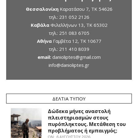
Θεσσαλονίκη
Καρατάσου 7, TK 54626
τηλ.:
231 052 2126
Καβάλα
Φιλελλήνων 13, ΤΚ 65302
τηλ.:
251 083 6705
Αθήνα
Γαμβέτα 12, ΤΚ 10677
τηλ.:
211 410 8039
email:
danioliptes@gmail.com
info@danioliptes.gr
ΔΕΛΤΊΑ ΤΎΠΟΥ
Δώδεκα μήνες αναστολή
πλειστηριασμών στους
πυρόπληκτους. Μετάθεση του
προβλήματος ή εμπαιγμός;
ON:
6 ΑΥΓΟΎΣΤΟΥ 2026