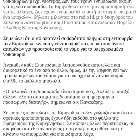
νοικοκυριών μέχρι νεοτέρας. Δεν τους έχουν ενημερώσει ακόμη
για τη νέα διαδικασία
. Τα Ειρηνοδικεία δεν ήταν προετοιμασμένα
για τις αλλαγές. Δεν έχουν ενημερωθεί κι αυτή τη στιγμή επικρατεί
ένα μπάχαλο», δήλωσε μιλώντας στο radio1d.gr ο δικηγόρος του
Συλλόγου Δανειοληπτών και Προστασίας Καταναλωτών Βορείου
Ελλάδος Κώστας Κανακάρης.
Σημειώνει ότι αυτό αποτελεί σοβαρότατο πλήγμα στη λειτουργία
των Ειρηνοδικείων που γίνονται αποδέκτες τεράστιου όγκου
αιτημάτων για προστασία από το νόμο για τα υπερχρεωμένα
νοικοκυριά.
Ανέκαθεν κάθε Ειρηνοδικείο λειτουργούσε αυτοτελώς και
διαφορετικό το ένα από το άλλο, όμως, με την ψήφιση επί των
τροποποιήσεων του νόμου για τα υπερχρεωμένα νοικοκυριά
επήλθε το απόλυτο μπάχαλο.
«Οι αλλαγές στη διαδικασία είναι σημαντικές. Αλλάζει, μεταξύ
άλλων, όλο το σύστημα της δικασίμου κι η ημερομηνία
προσωρινής διαταγής», σημειώνει ο κ Κανακάρης.
Σε κάποιες περιπτώσεις σε Ειρηνοδικείο δεν γνώριζαν καν ότι οι
σχετικές τροποποιήσεις έχουν ήδη εκδοθεί στο φύλλο της
Εφημερίδας της Κυβερνήσεως. Σε κάποιες άλλες περιπτώσεις, οι
δικηγόροι κατέθεταν αιτήσεις με τη δική τους ευθύνη και με
κίνδυνο να απορριφθεί για οποιοδήποτε λόγο.