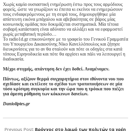
Χωρίς καμία ουσιαστική ενημέρωση έστω προς τους αρμόδιους
φορείς, ώστε να γνωρίζουν κι έπειτα κι εκείνοι να ενημερώσουν
τους ενδιαφερόμενους με τη σειρά τους, δημιουργήθηκε μία
απίστευτη εικόνα μπάχαλου και αβεβαιότητας σε βάρος μίας
κοινωνικής ομάδας που δοκιμάζεται συστηματικά. Μία τέτοια
σοβαρή κατάσταση είναι αδύνατο να αλλάξει και να εφαρμοστεί
χωρίς μεταβατική περίοδο…
Το
radio
1
d
.
gr
επικοινώνησε με το γραφείο του Γενικού Γραμματέα
του Υπουργείου Δικαιοσύνης Νίκο Κανελλόπουλος και ζήτησε
διευκρινίσεις για το αν θα σταλούν και πότε οι οδηγίες στα κατά
τόπους Ειρηνοδικεία και πότε θα αρχίσει και πάλι να λειτουργεί η
διαδικασία.
Μέχρι στιγμής, απάντηση δεν έχει δοθεί. Αναμένομεν.
Πάντως, αξίζουν θερμά συγχαρητήρια στον ιθύνοντα νου που
σχεδίασε και εκτέλεσε το σχέδιο των τροποποιήσεων σε μία
τόσο κρίσιμη συγκυρία
και την ώρα που η τρόικα που πιέζει
για άμεση ρύθμιση των κόκκινων δανείων.
Danioliptes.gr
2013-
06-
Previous Post:
Βρόγχος στο λαιμό των πολιτών τα χρέη