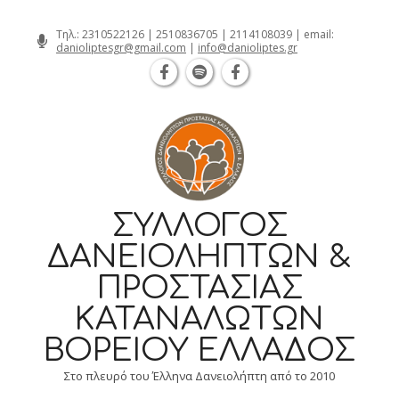
Θεσσαλονίκη Καρατάσου 7, TK 54626 
Skip
Τηλ.:
2310522126
|
2510836705
|
2114108039
| email:
danioliptesgr@gmail.com
|
info@danioliptes.gr
to
content
ΣΎΛΛΟΓΟΣ
ΔΑΝΕΙΟΛΗΠΤΏΝ &
ΠΡΟΣΤΑΣΊΑΣ
ΚΑΤΑΝΑΛΩΤΏΝ
ΒΟΡΕΊΟΥ ΕΛΛΆΔΟΣ
Στο πλευρό του Έλληνα Δανειολήπτη από το 2010