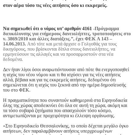
στον αέρα τόσο τις νέες αιτήσεις όσο κι εκκρεμείς.
Να σημειωθεί ότι ο νόμος υπ’ αριθμόν 4161
-Πρόγραμμα
διευκόλυνσης για ενήμερους δανειολήπτες, τροποποιήσεις στο
ν. 3869/2010 και άλλες διατάξεις.”, έχει ΦΕΚ A 143 –
14.06.2013.
Από τότε και μετά άρχισε ο Γολγοθάς για τους
δικηγόρους, που βρίσκονται δίπλα στους δανειολήπτες, να
ερμηνεύσουν τις αλλαγές και να προσαρμοστούν στα νέα
δεδομένα.
Δεν ήταν λίγοι όσοι αναρωτιόντουσαν από πότε θα ενεργοποιηθεί
η ισχύς του νέου νόμου και τι θα ισχύσει για τις νέες αιτήσεις
αλλά, βέβαια και για τις εκκρεμείς αιτήσεις, δεδομένου ότι
σημειώνεται ότι η ισχύς του ξεκινά από την ημέρα δημοσίευσής
του στο ΦΕΚ.
Η πραγματικότητα που συναντούν καθημερινά στα Ειρηνοδικεία
όλης της χώρας αποδεικνύει ότι όλα σε αυτή τη χώρα, ακόμη και
τα τόσο σοβαρά ζητήματα που απασχολούν τόσο κόσμο,
αντιμετωπίζονται με προχειρότητα κι έλλειψη οργάνωσης.
«Στο Ειρηνοδικείο Θεσσαλονίκης, το οποίο δέχεται μεγάλο όγκο
αιτήσεων, δεν παραλαμβάνουν αιτήσεις υπερχρεωμένων