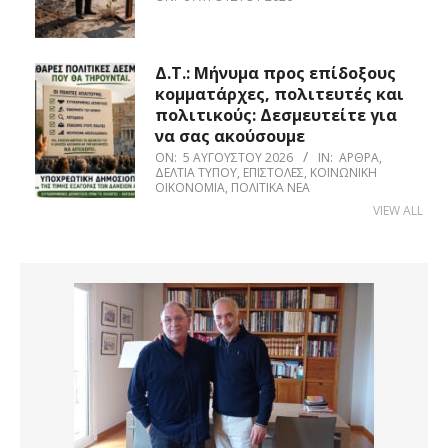
Δ.Τ.: Μήνυμα προς επίδοξους
κομματάρχες, πολιτευτές και
πολιτικούς: Δεσμευτείτε για
να σας ακούσουμε
ON:
5 ΑΥΓΟΎΣΤΟΥ 2026
IN:
ΆΡΘΡΑ
,
ΔΕΛΤΊΑ ΤΎΠΟΥ
,
ΕΠΙΣΤΟΛΈΣ
,
ΚΟΙΝΩΝΙΚΉ
ΟΙΚΟΝΟΜΊΑ
,
ΠΟΛΙΤΙΚΆ ΝΈΑ
VIEW ALL