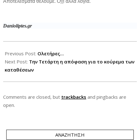
Αποτελέσματα θέλουμε. Όχι άλλα λόγια.
Danioliptes.gr
2013-
06-
Previous Post:
Ολετήρες…
22
Next Post:
Την Τετάρτη η απόφαση για το κούρεμα των
καταθέσεων
Comments are closed, but
trackbacks
and pingbacks are
open.
ΑΝΑΖΉΤΗΣΗ