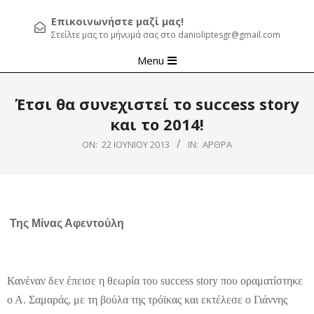
Επικοινωνήστε μαζί μας!
Στείλτε μας το μήνυμά σας στο danioliptesgr@gmail.com
Primary
Menu
Navigation
Menu
Έτσι θα συνεχιστεί το success story
και το 2014!
ON:
22 ΙΟΥΝΊΟΥ 2013
IN:
ΆΡΘΡΑ
Της Μίνας Αφεντούλη
Κανέναν δεν έπεισε η θεωρία του
success
story
που οραματίστηκε
ο Α. Σαμαράς, με τη βούλα της τρόϊκας και εκτέλεσε ο Γιάννης