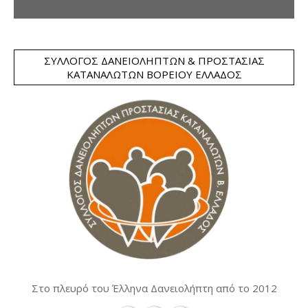
ΣΎΛΛΟΓΟΣ ΔΑΝΕΙΟΛΗΠΤΏΝ & ΠΡΟΣΤΑΣΊΑΣ
ΚΑΤΑΝΑΛΩΤΏΝ ΒΟΡΕΊΟΥ ΕΛΛΆΔΟΣ
Στο πλευρό του Έλληνα Δανειολήπτη από το 2012