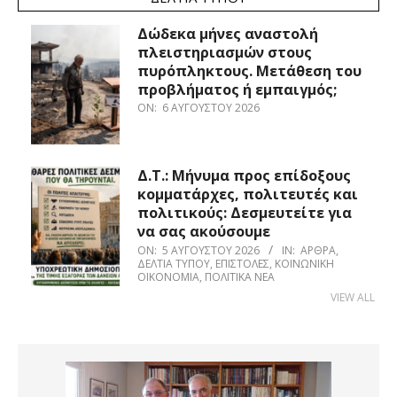
Δώδεκα μήνες αναστολή
πλειστηριασμών στους
πυρόπληκτους. Μετάθεση του
προβλήματος ή εμπαιγμός;
ON:
6 ΑΥΓΟΎΣΤΟΥ 2026
Δ.Τ.: Μήνυμα προς επίδοξους
κομματάρχες, πολιτευτές και
πολιτικούς: Δεσμευτείτε για
να σας ακούσουμε
ON:
5 ΑΥΓΟΎΣΤΟΥ 2026
IN:
ΆΡΘΡΑ
,
ΔΕΛΤΊΑ ΤΎΠΟΥ
,
ΕΠΙΣΤΟΛΈΣ
,
ΚΟΙΝΩΝΙΚΉ
ΟΙΚΟΝΟΜΊΑ
,
ΠΟΛΙΤΙΚΆ ΝΈΑ
VIEW ALL