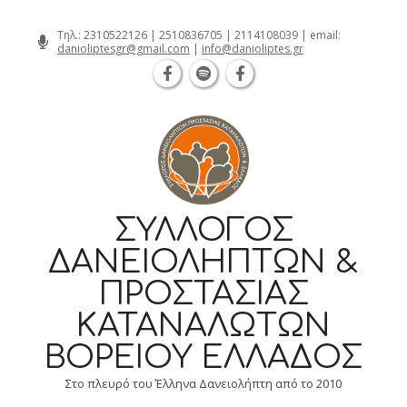
Θεσσαλονίκη Καρατάσου 7, TK 54626 τη
Skip
Τηλ.:
2310522126
|
2510836705
|
2114108039
| email:
danioliptesgr@gmail.com
|
info@danioliptes.gr
to
content
ΣΎΛΛΟΓΟΣ
ΔΑΝΕΙΟΛΗΠΤΏΝ &
ΠΡΟΣΤΑΣΊΑΣ
ΚΑΤΑΝΑΛΩΤΏΝ
ΒΟΡΕΊΟΥ ΕΛΛΆΔΟΣ
Στο πλευρό του Έλληνα Δανειολήπτη από το 2010