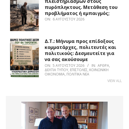
πλειστηριασμών στους
πυρόπληκτους. Μετάθεση του
προβλήματος ή εμπαιγμός;
ON:
6 ΑΥΓΟΎΣΤΟΥ 2026
Δ.Τ.: Μήνυμα προς επίδοξους
κομματάρχες, πολιτευτές και
πολιτικούς: Δεσμευτείτε για
να σας ακούσουμε
ON:
5 ΑΥΓΟΎΣΤΟΥ 2026
IN:
ΆΡΘΡΑ
,
ΔΕΛΤΊΑ ΤΎΠΟΥ
,
ΕΠΙΣΤΟΛΈΣ
,
ΚΟΙΝΩΝΙΚΉ
ΟΙΚΟΝΟΜΊΑ
,
ΠΟΛΙΤΙΚΆ ΝΈΑ
VIEW ALL