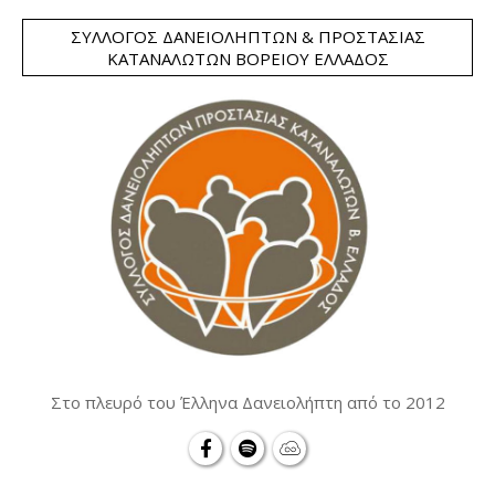
ΣΎΛΛΟΓΟΣ ΔΑΝΕΙΟΛΗΠΤΏΝ & ΠΡΟΣΤΑΣΊΑΣ
ΚΑΤΑΝΑΛΩΤΏΝ ΒΟΡΕΊΟΥ ΕΛΛΆΔΟΣ
Στο πλευρό του Έλληνα Δανειολήπτη από το 2012