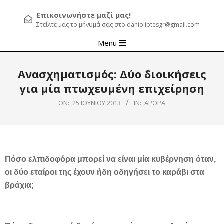
Επικοινωνήστε μαζί μας!
Στείλτε μας το μήνυμά σας στο danioliptesgr@gmail.com
Primary
Menu
Navigation
Menu
Ανασχηματισμός: Δύο διοικήσεις
για μία πτωχευμένη επιχείρηση
ON:
25 ΙΟΥΝΊΟΥ 2013
IN:
ΆΡΘΡΑ
Πόσο ελπιδοφόρα μπορεί να είναι μία κυβέρνηση όταν,
οι δύο εταίροι της έχουν ήδη οδηγήσει το καράβι στα
βράχια;