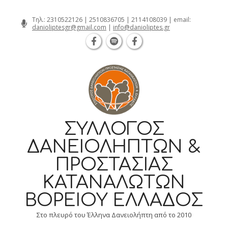
Θεσσαλονίκη Καρατάσου 7, TK 54626 τηλ
Skip
Τηλ.:
2310522126
|
2510836705
|
2114108039
| email:
danioliptesgr@gmail.com
|
info@danioliptes.gr
to
content
ΣΎΛΛΟΓΟΣ
ΔΑΝΕΙΟΛΗΠΤΏΝ &
ΠΡΟΣΤΑΣΊΑΣ
ΚΑΤΑΝΑΛΩΤΏΝ
ΒΟΡΕΊΟΥ ΕΛΛΆΔΟΣ
Στο πλευρό του Έλληνα Δανειολήπτη από το 2010