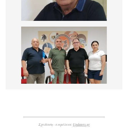
Σχεδίαση - επιμέλεια:
Updaters.gr