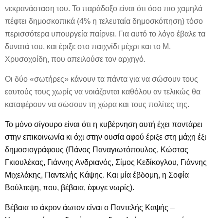
νεκρανάσταση του. Το παράδοξο είναι ότι όσο πιο χαμηλά
πέφτει δημοσκοπικά (4% η τελευταία δημοσκόπηση) τόσο
περισσότερα υπουργεία παίρνει. Για αυτό το λόγο έβαλε τα
δυνατά του, και έριξε στο παιχνίδι μέχρι και το Μ.
Χρυσοχοίδη, που απειλούσε τον αρχηγό.
Οι δύο «σωτήρες» κάνουν τα πάντα για να σώσουν τους
εαυτούς τους χωρίς να νοιάζονται καθόλου αν τελικώς θα
καταφέρουν να σώσουν τη χώρα και τους πολίτες της.
Το μόνο σίγουρο είναι ότι η κυβέρνηση αυτή έχει ποντάρει
στην επικοινωνία κι όχι στην ουσία αφού έριξε στη μάχη έξι
δημοσιογράφους (Πάνος Παναγιωτόπουλος, Κώστας
Γκιουλέκας, Γιάννης Ανδριανός, Σίμος Κεδίκογλου, Γιάννης
Μιχελάκης, Παντελής Κάψης. Και μία έβδομη, η Σοφία
Βούλτεψη, που, βέβαια, έφυγε νωρίς).
Βέβαια το άκρον άωτον είναι ο Παντελής Καψής –