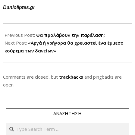
Danioliptes.gr
2013-
06-
Previous Post:
Θα προλάβουν την παρέλαση;
25
Next Post:
«Αργά ή γρήγορα θα χρειαστεί ένα έμμεσο
κούρεμα των δανείων»
Comments are closed, but
trackbacks
and pingbacks are
open.
ΑΝΑΖΉΤΗΣΗ
Search