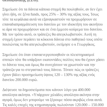
Θεσσαλονίκης (ΕΕΘ).
Σημείωσε ότι τα δάνεια κάποια στιγμή θα πουληθούν, αν δεν έχει
γίνει ήδη, σε ξένα funds, προς 25% – 30% της αξίας τους. Ίσως
τότε τα κεφάλαια αυτά να εξαναγκαστούν να προχωρήσουν σε
επαναδιαπραγμάτευση του δανείου με τον ιδιοκτήτη του ακινήτου
κι άρα να προχωρήσουν και σε ένα έμμεσο κούρεμα του δανείου.
Με τον τρόπο αυτό, οι τράπεζες θα απεγκλωβιστούν. Αυτή τη
στιγμή έχουν περάσει τα κόκκινα δάνεια στο παθητικό τους οπότε
πουλώντας τα θα απεγκλωβιστούν, εκτίμησε ο κ Γεωργάκος.
Σημείωσε ότι όταν επαναενεργοποιηθούν οι πλειστηριασμοί
σπιτιών τότε θα υπάρξουν εκατοντάδες πολίτες που θα έχουν χάσει
το δάνειο τους και όμως θα συνεχίσουν να χρωστούν και την
τράπεζα για το στεγαστικό τους δάνειο. Τόνισε πώς οι τράπεζες
έχουν βάλει προσημείωση ύψους 120 – 130% της αξίας ενός
δανείου 200.000 ευρώ.
Διέψευσε τα δημοσιεύματα που κάνουν λόγο για 400.000
απούλητα ακίνητα. «Υπάρχουν χιλιάδες απούλητα ακίνητα στην
αγορά, όμως δεν μπορούμε να ξέρουμε πόσα ακριβώς είναι αυτά.
Τις καλές εποχές της κτηματαγοράς πωλούνταν 120.000 – 150.000