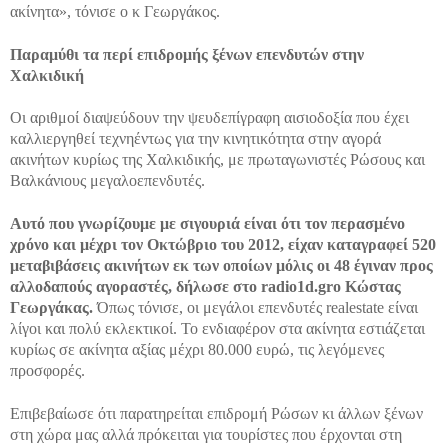
ακίνητα», τόνισε ο κ Γεωργάκος.
Παραμύθι τα περί επιδρομής ξένων επενδυτών στην
Χαλκιδική
Οι αριθμοί διαψεύδουν την ψευδεπίγραφη αισιοδοξία που έχει
καλλιεργηθεί τεχνηέντως για την κινητικότητα στην αγορά
ακινήτων κυρίως της Χαλκιδικής, με πρωταγωνιστές Ρώσους και
Βαλκάνιους μεγαλοεπενδυτές.
Αυτό που γνωρίζουμε με σιγουριά είναι ότι τον περασμένο
χρόνο και μέχρι τον Οκτώβριο του 2012, είχαν καταγραφεί 520
μεταβιβάσεις ακινήτων εκ των οποίων μόλις οι 48 έγιναν προς
αλλοδαπούς αγοραστές, δήλωσε στο
radio
1
d
.
gr
ο Κώστας
Γεωργάκας.
Όπως τόνισε, οι μεγάλοι επενδυτές realestate είναι
λίγοι και πολύ εκλεκτικοί. Το ενδιαφέρον στα ακίνητα εστιάζεται
κυρίως σε ακίνητα αξίας μέχρι 80.000 ευρώ, τις λεγόμενες
προσφορές.
Επιβεβαίωσε ότι παρατηρείται επιδρομή Ρώσων κι άλλων ξένων
στη χώρα μας αλλά πρόκειται για τουρίστες που έρχονται στη