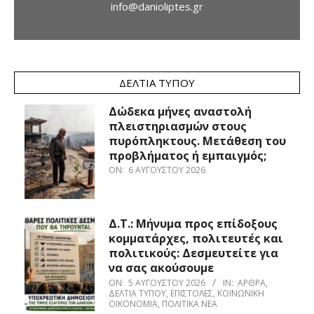
info@danioliptes.gr
ΔΕΛΤΊΑ ΤΎΠΟΥ
Δώδεκα μήνες αναστολή
πλειστηριασμών στους
πυρόπληκτους. Μετάθεση του
προβλήματος ή εμπαιγμός;
ON:
6 ΑΥΓΟΎΣΤΟΥ 2026
Δ.Τ.: Μήνυμα προς επίδοξους
κομματάρχες, πολιτευτές και
πολιτικούς: Δεσμευτείτε για
να σας ακούσουμε
ON:
5 ΑΥΓΟΎΣΤΟΥ 2026
IN:
ΆΡΘΡΑ
,
ΔΕΛΤΊΑ ΤΎΠΟΥ
,
ΕΠΙΣΤΟΛΈΣ
,
ΚΟΙΝΩΝΙΚΉ
ΟΙΚΟΝΟΜΊΑ
,
ΠΟΛΙΤΙΚΆ ΝΈΑ