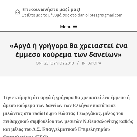
Επικοινωνήστε μαζί μας!
Στείλτε μας το μήνυμά σας στο danioliptesgr@gmail.com
Primary
Menu
Navigation
Menu
«Αργά ή γρήγορα θα χρειαστεί ένα
έμμεσο κούρεμα των δανείων»
ON:
25 ΙΟΥΝΊΟΥ 2013
IN:
ΆΡΘΡΑ
Την εκτίμηση ότι αργά ή γρήγορα θα χρειαστεί ένα έμμεσο ή
άμεσο κούρεμα των δανείων των Ελλήνων διατύπωσε
μιλώντας στο
radio
1
d
.
gr
ο Κώστας Γεωργάκας, μέλος του
πειθαρχικού συμβουλίου των μεσιτών Ν.Θεσσαλονίκης καθώς
και μέλος του Δ.Σ. Επαγγελματικού Επιμελητηρίου