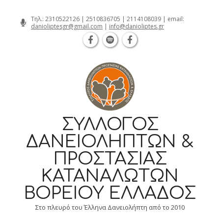
Θεσσαλονίκη Καρατάσου 7, TK 54626 
Skip
Τηλ.:
2310522126
|
2510836705
|
2114108039
| email:
danioliptesgr@gmail.com
|
info@danioliptes.gr
to
content
ΣΎΛΛΟΓΟΣ
ΔΑΝΕΙΟΛΗΠΤΏΝ &
ΠΡΟΣΤΑΣΊΑΣ
ΚΑΤΑΝΑΛΩΤΏΝ
ΒΟΡΕΊΟΥ ΕΛΛΆΔΟΣ
Στο πλευρό του Έλληνα Δανειολήπτη από το 2010