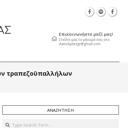
Θεσσαλονίκη Καρατάσου 7, TK 54626 τηλ.: 231 
ΑΣ
Επικοινωνήστε μαζί μας!
Στείλτε μας το μήνυμά σας στο
danioliptesgr@gmail.com
Prim
 των τραπεζοϋπαλλήλων
Navi
Men
ΑΝΑΖΉΤΗΣΗ
Search