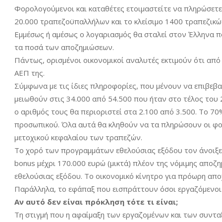
Φορολογούμενοι και καταθέτες ετοιμαστείτε να πληρώσετε 
20.000 τραπεζοϋπαλλήλων και το κλείσιμο 1400 τραπεζικ
Εμμέσως ή αμέσως ο λογαριασμός θα σταλεί στον Έλληνα πο
τα ποσά των αποζημιώσεων.
Πάντως, ορισμένοι οικονομικοί αναλυτές εκτιμούν ότι από 
ΑΕΠ της.
Σύμφωνα με τις ίδιες πληροφορίες, που μένουν να επιβεβα
μειωθούν στις 34.000 από 54.500 που ήταν στο τέλος του 
ο αριθμός τους θα περιοριστεί στα 2.100 από 3.500. Το 7
προσωπικού. Όλα αυτά θα κληθούν να τα πληρώσουν οι φο
μετοχικού κεφαλαίου των τραπεζών.
Το χορό των προγραμμάτων εθελούσιας εξόδου τον άνοιξε 
bonus μέχρι 170.000 ευρώ (μικτά) πλέον της νόμιμης απο
εθελούσιας εξόδου. Το οικονομικό κίνητρο για πρόωρη απο
Παράλληλα, το εφάπαξ που εισπράττουν όσοι εργαζόμενοι
Αν αυτό δεν είναι πρόκληση τότε τι είναι;
Τη στιγμή που η αφαίμαξη των εργαζομένων και των συνταξ