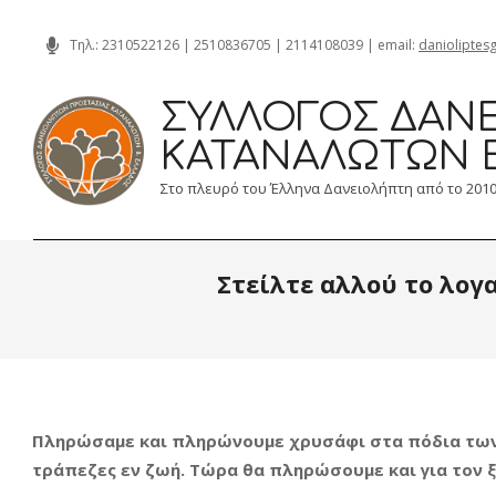
Skip
Τηλ.:
2310522126
|
2510836705
|
2114108039
| email:
danioliptes
to
content
ΣΎΛΛΟΓΟΣ ΔΑΝΕ
ΚΑΤΑΝΑΛΩΤΏΝ 
Στο πλευρό του Έλληνα Δανειολήπτη από το 201
Στείλτε αλλού το λογ
Πληρώσαμε και πληρώνουμε χρυσάφι στα πόδια των
τράπεζες εν ζωή. Τώρα θα πληρώσουμε και για τον