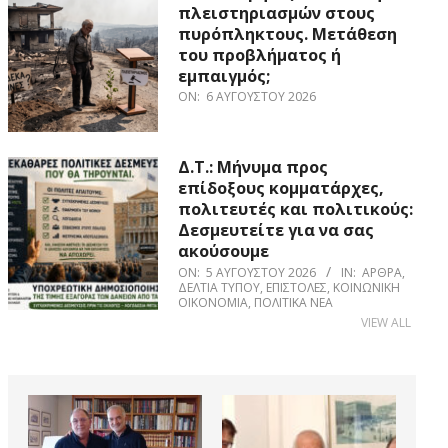
πλειστηριασμών στους
πυρόπληκτους. Μετάθεση
του προβλήματος ή
εμπαιγμός;
ON:
6 ΑΥΓΟΎΣΤΟΥ 2026
Δ.Τ.: Μήνυμα προς
επίδοξους κομματάρχες,
πολιτευτές και πολιτικούς:
Δεσμευτείτε για να σας
ακούσουμε
ON:
5 ΑΥΓΟΎΣΤΟΥ 2026
IN:
ΆΡΘΡΑ
,
ΔΕΛΤΊΑ ΤΎΠΟΥ
,
ΕΠΙΣΤΟΛΈΣ
,
ΚΟΙΝΩΝΙΚΉ
ΟΙΚΟΝΟΜΊΑ
,
ΠΟΛΙΤΙΚΆ ΝΈΑ
VIEW ALL