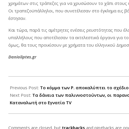
χρημάτων στις τράπεζες για να χρυσώσουν το χάπι στους 
Οι τραπεζοϋπάλληλοι, που συνετέλεσαν στο έγκλημα εις βά
έστησαν.
Και τώρα, παρά τις αμέτρητες ενέσεις ρευστότητας που έ
υπαλλήλους που αποτέλεσαν τα εκτελεστικά όργανα για τ
όμως, θα τους προικίσουν με χρήματα του ελληνικού Δημοσ
Danioliptes.gr
2013-
07-
Previous Post:
Το κόμμα των Ρ. αποκαλύπτει το σχέδι
24
Next Post:
Τα δάνεια των παλιννοστούντων, οι παρανο
Καταναλωτή στο Εγνατία TV
Comments are closed, but
trackbacks
and pingbacks are op