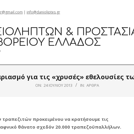
gr@gmail.com
|
info@danioliptes.gr
ΙΟΛΗΠΤΏΝ & ΠΡΟΣΤΑΣΊ
ΒΟΡΕΊΟΥ ΕΛΛΆΔΟΣ
0
αριασμό για τις «χρυσές» εθελουσίες
ON:
24 ΙΟΥΛΊΟΥ 2013
IN:
ΆΡΘΡΑ
 τραπεζιτών προκειμένου να κρατήσουμε τις
 ξαφνικό θάνατο σχεδόν 20.000 τραπεζοϋπαλλήλων.