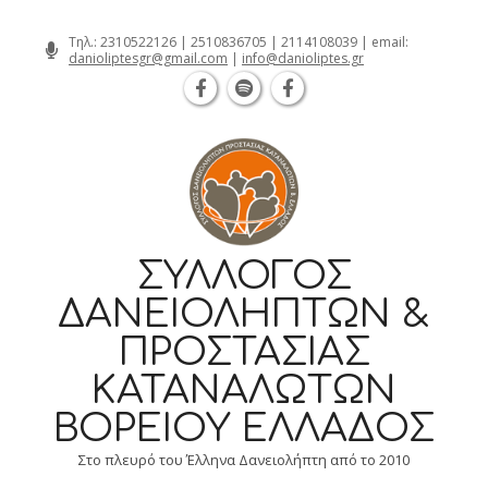
Θεσσαλονίκη Καρατάσου 7, TK 54626 
Skip
Τηλ.:
2310522126
|
2510836705
|
2114108039
| email:
danioliptesgr@gmail.com
|
info@danioliptes.gr
to
content
ΣΎΛΛΟΓΟΣ
ΔΑΝΕΙΟΛΗΠΤΏΝ &
ΠΡΟΣΤΑΣΊΑΣ
ΚΑΤΑΝΑΛΩΤΏΝ
ΒΟΡΕΊΟΥ ΕΛΛΆΔΟΣ
Στο πλευρό του Έλληνα Δανειολήπτη από το 2010