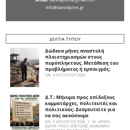
info@danioliptes.gr
ΔΕΛΤΊΑ ΤΎΠΟΥ
Δώδεκα μήνες αναστολή
πλειστηριασμών στους
πυρόπληκτους. Μετάθεση του
προβλήματος ή εμπαιγμός;
ON:
6 ΑΥΓΟΎΣΤΟΥ 2026
Δ.Τ.: Μήνυμα προς επίδοξους
κομματάρχες, πολιτευτές και
πολιτικούς: Δεσμευτείτε για
να σας ακούσουμε
ON:
5 ΑΥΓΟΎΣΤΟΥ 2026
IN:
ΆΡΘΡΑ
,
ΔΕΛΤΊΑ ΤΎΠΟΥ
,
ΕΠΙΣΤΟΛΈΣ
,
ΚΟΙΝΩΝΙΚΉ