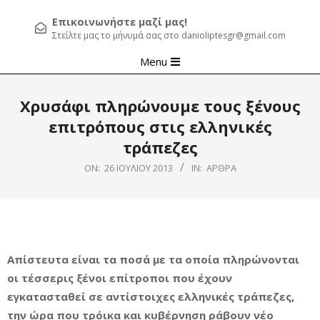
Επικοινωνήστε μαζί μας!
Στείλτε μας το μήνυμά σας στο danioliptesgr@gmail.com
Primary
Menu
Navigation
Menu
Χρυσάφι πληρώνουμε τους ξένους
επιτρόπους στις ελληνικές
τράπεζες
ON:
26 ΙΟΥΛΊΟΥ 2013
IN:
ΆΡΘΡΑ
Απίστευτα είναι τα ποσά με τα οποία πληρώνονται
οι τέσσερις ξένοι επίτροποι που έχουν
εγκατασταθεί σε αντίστοιχες ελληνικές τράπεζες,
την ώρα που τρόικα και κυβέρνηση ράβουν νέο