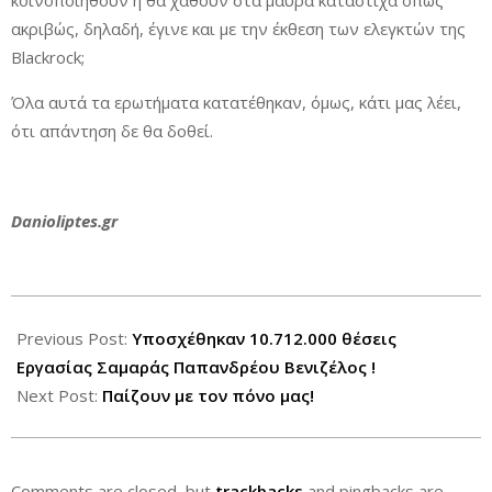
κοινοποιηθούν ή θα χαθούν στα μαύρα κατάστιχα όπως
ακριβώς, δηλαδή, έγινε και με την έκθεση των ελεγκτών της
Blackrock;
Όλα αυτά τα ερωτήματα κατατέθηκαν, όμως, κάτι μας λέει,
ότι απάντηση δε θα δοθεί.
Danioliptes.gr
2013-
07-
Previous Post:
Υποσχέθηκαν 10.712.000 θέσεις
26
Εργασίας Σαμαράς Παπανδρέου Βενιζέλος !
Next Post:
Παίζουν με τον πόνο μας!
Comments are closed, but
trackbacks
and pingbacks are