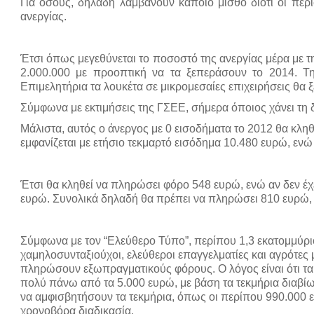
Για όσους, δηλαδή λαμβάνουν κάποιο μισθό διότι οι περ
ανεργίας.
Έτσι όπως μεγεθύνεται το ποσοστό της ανεργίας μέρα με τ
2.000.000 με προοπτική να τα ξεπεράσουν το 2014. Την
Επιμελητήρια τα λουκέτα σε μικρομεσαίες επιχειρήσεις θα 
Σύμφωνα με εκτιμήσεις της ΓΣΕΕ, σήμερα όποιος χάνει τη δ
Μάλιστα, αυτός ο άνεργος με 0 εισοδήματα το 2012 θα κλη
εμφανίζεται με ετήσιο τεκμαρτό εισόδημα 10.480 ευρώ, εν
Έτσι θα κληθεί να πληρώσει φόρο 548 ευρώ, ενώ αν δεν έχε
ευρώ.
Συνολικά δηλαδή θα πρέπει να πληρώσει 810 ευρώ, 
Σύμφωνα με τον “Ελεύθερο Τύπο”, περίπου 1,3 εκατομμύριο
χαμηλοσυνταξιούχοι, ελεύθεροι επαγγελματίες και αγρότες
πληρώσουν εξωπραγματικούς φόρους. Ο λόγος είναι ότι τ
πολύ πάνω από τα 5.000 ευρώ, με βάση τα τεκμήρια διαβί
να αμφισβητήσουν τα τεκμήρια, όπως οι περίπου 990.000 
χρονοβόρα διαδικασία.