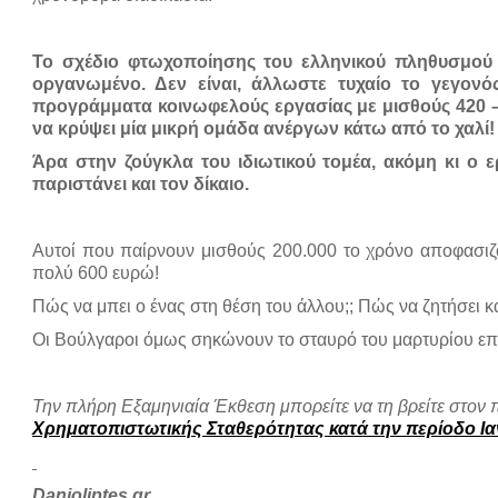
Το σχέδιο φτωχοποίησης του ελληνικού πληθυσμού κ
οργανωμένο. Δεν είναι, άλλωστε τυχαίο το γεγονό
προγράμματα κοινωφελούς εργασίας με μισθούς 420 –
να κρύψει μία μικρή ομάδα ανέργων κάτω από το χαλί!
Άρα στην ζούγκλα του ιδιωτικού τομέα, ακόμη κι ο ε
παριστάνει και τον δίκαιο.
Αυτοί που παίρνουν μισθούς 200.000 το χρόνο αποφασιζ
πολύ 600 ευρώ!
Πώς να μπει ο ένας στη θέση του άλλου;; Πώς να ζητήσει κ
Οι Βούλγαροι όμως σηκώνουν το σταυρό του μαρτυρίου επί χ
Την πλήρη Εξαμηνιαία Έκθεση μπορείτε να τη βρείτε στον
Χρηματοπιστωτικής Σταθερότητας κατά την περίοδο Ια
Danioliptes.gr