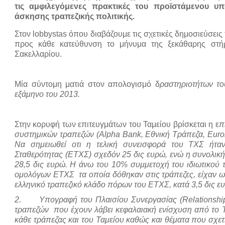
τις αμφιλεγόμενες πρακτικές του προϊστάμενου υ
άσκησης τραπεζικής πολιτικής.
Στον lobbystas όπου διαβάζουμε τις σχετικές δημοσιεύσεις
προς κάθε κατεύθυνση το μήνυμα της ξεκάθαρης στήρ
Σακελλαρίου.
Μία σύντομη ματιά στον απολογισμό δ
ραστηριοτήτων το
εξάμηνο του 2013.
Στην κορυφή των επιτευγμάτων του Ταμείου βρίσκεται η ε
π
συστημικών τραπεζών (Alpha Bank, Εθνική Τράπεζα, Euro
Να σημειωθεί οτι η τελική συνεισφορά του ΤΧΣ ήτα
Σταθερότητας (ΕΤΧΣ) σχεδόν 25 δις ευρώ, ενώ η συνολικ
28,5 δις ευρώ. Η άνω του 10% συμμετοχή του ιδιωτικού τ
ομολόγων ΕΤΧΣ τα οποία δόθηκαν στις τράπεζες, είχαν ω
ελληνικό τραπεζικό κλάδο πόρων του ΕΤΧΣ, κατά 3,5 δις ε
2. Υπογραφή του Πλαισίου Συνεργασίας (Relationship
τραπεζών που έχουν λάβει κεφαλαιακή ενίσχυση από το Τα
κάθε τράπεζας και του Ταμείου καθώς και θέματα που σχετ