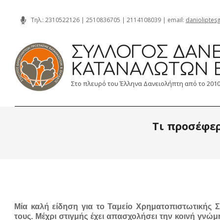
Skip
Τηλ.:
2310522126
|
2510836705
|
2114108039
| email:
danioliptes
to
content
ΣΎΛΛΟΓΟΣ ΔΑΝΕ
ΚΑΤΑΝΑΛΩΤΏΝ 
Στο πλευρό του Έλληνα Δανειολήπτη από το 201
Τι προσέφε
Μία καλή είδηση για το Ταμείο Χρηματοπιστωτικής Σ
τους. Μέχρι στιγμής έχει απασχολήσει την κοινή γνώ