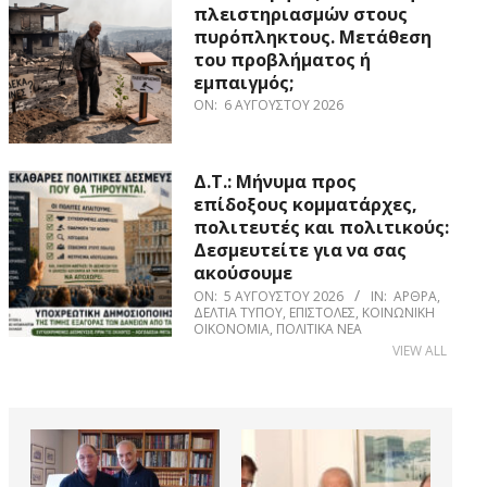
πλειστηριασμών στους
πυρόπληκτους. Μετάθεση
του προβλήματος ή
εμπαιγμός;
ON:
6 ΑΥΓΟΎΣΤΟΥ 2026
Δ.Τ.: Μήνυμα προς
επίδοξους κομματάρχες,
πολιτευτές και πολιτικούς:
Δεσμευτείτε για να σας
ακούσουμε
ON:
5 ΑΥΓΟΎΣΤΟΥ 2026
IN:
ΆΡΘΡΑ
,
ΔΕΛΤΊΑ ΤΎΠΟΥ
,
ΕΠΙΣΤΟΛΈΣ
,
ΚΟΙΝΩΝΙΚΉ
ΟΙΚΟΝΟΜΊΑ
,
ΠΟΛΙΤΙΚΆ ΝΈΑ
VIEW ALL