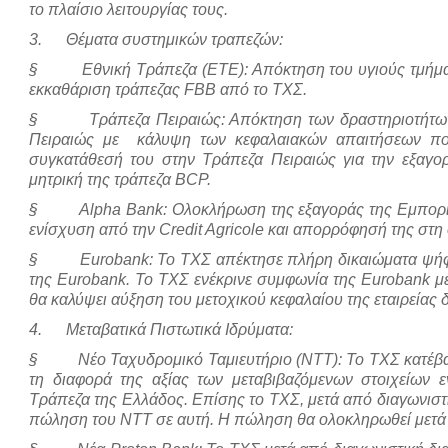
το πλαίσιο λειτουργίας τους.
3. Θέματα συστημικών τραπεζών:
§ Εθνική Τράπεζα (ΕΤΕ): Απόκτηση του υγιούς τμήματο
εκκαθάριση τράπεζας FBB από το ΤΧΣ.
§ Τράπεζα Πειραιώς: Απόκτηση των δραστηριοτήτων 
Πειραιώς με κάλυψη των κεφαλαιακών απαιτήσεων πο
συγκατάθεσή του στην Τράπεζα Πειραιώς για την εξαγο
μητρική της τράπεζα BCP.
§ Alpha Bank: Ολοκλήρωση της εξαγοράς της Εμπορικής
ενίσχυση από την Credit Agricole και απορρόφησή της στη 
§ Eurobank: Το ΤΧΣ απέκτησε πλήρη δικαιώματα ψήφου
της Eurobank. Το ΤΧΣ ενέκρινε συμφωνία της Eurobank με 
θα καλύψει αύξηση του μετοχικού κεφαλαίου της εταιρείας 
4. Μεταβατικά Πιστωτικά Ιδρύματα:
§ Νέο Ταχυδρομικό Ταμιευτήριο (ΝΤΤ): Το ΤΧΣ κατέβαλε
τη διαφορά της αξίας των μεταβιβαζόμενων στοιχείων 
Τράπεζα της Ελλάδος. Επίσης το ΤΧΣ, μετά από διαγωνιστι
πώληση του ΝΤΤ σε αυτή. Η πώληση θα ολοκληρωθεί μετά τι