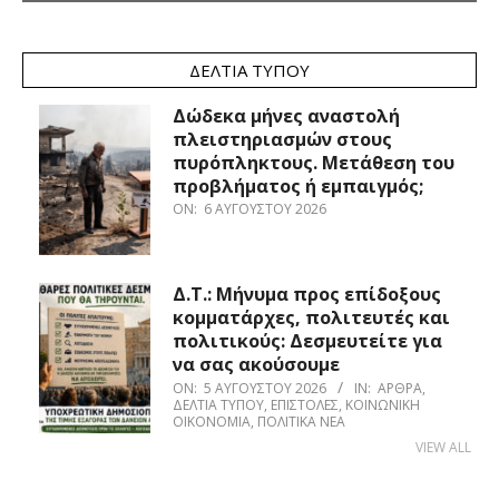
ΔΕΛΤΊΑ ΤΎΠΟΥ
Δώδεκα μήνες αναστολή
πλειστηριασμών στους
πυρόπληκτους. Μετάθεση του
προβλήματος ή εμπαιγμός;
ON:
6 ΑΥΓΟΎΣΤΟΥ 2026
Δ.Τ.: Μήνυμα προς επίδοξους
κομματάρχες, πολιτευτές και
πολιτικούς: Δεσμευτείτε για
να σας ακούσουμε
ON:
5 ΑΥΓΟΎΣΤΟΥ 2026
IN:
ΆΡΘΡΑ
,
ΔΕΛΤΊΑ ΤΎΠΟΥ
,
ΕΠΙΣΤΟΛΈΣ
,
ΚΟΙΝΩΝΙΚΉ
ΟΙΚΟΝΟΜΊΑ
,
ΠΟΛΙΤΙΚΆ ΝΈΑ
VIEW ALL