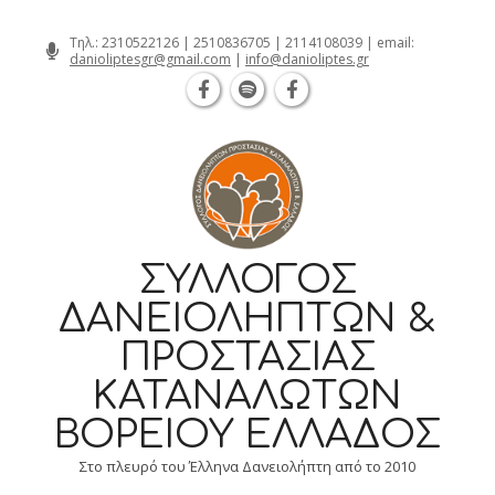
Θεσσαλονίκη Καρατάσου 7, TK 54626 τ
Skip
Τηλ.:
2310522126
|
2510836705
|
2114108039
| email:
danioliptesgr@gmail.com
|
info@danioliptes.gr
to
content
ΣΎΛΛΟΓΟΣ
ΔΑΝΕΙΟΛΗΠΤΏΝ &
ΠΡΟΣΤΑΣΊΑΣ
ΚΑΤΑΝΑΛΩΤΏΝ
ΒΟΡΕΊΟΥ ΕΛΛΆΔΟΣ
Στο πλευρό του Έλληνα Δανειολήπτη από το 2010