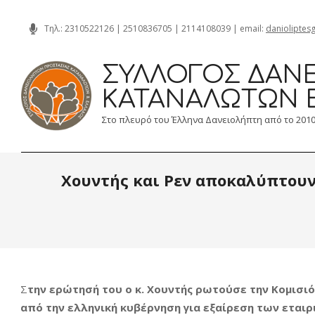
Skip
Τηλ.:
2310522126
|
2510836705
|
2114108039
| email:
danioliptes
to
content
ΣΎΛΛΟΓΟΣ ΔΑΝΕ
ΚΑΤΑΝΑΛΩΤΏΝ 
Στο πλευρό του Έλληνα Δανειολήπτη από το 201
Χουντής και Ρεν αποκαλύπτουν 
Σ
την ερώτησή του ο κ. Χουντής ρωτούσε την Κομισιό
από την ελληνική κυβέρνηση για εξαίρεση των εται