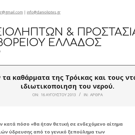
Θεσσαλονίκ
gr@gmail.com
|
info@danioliptes.gr
ΙΟΛΗΠΤΏΝ & ΠΡΟΣΤΑΣΊ
ΒΟΡΕΊΟΥ ΕΛΛΆΔΟΣ
0
τα καθάρματα της Τρόικας και τους ντ
ιδιωτικοποιηση του νερού.
ON:
16 ΑΥΓΟΎΣΤΟΥ 2013
IN:
ΆΡΘΡΑ
ν κατά πόσο «θα ήταν θετική σε ενδεχόμενο αίτημα
ριών ύδρευσης από το γενικό ξεπούλημα των