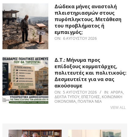
Δώδεκα μήνες αναστολή
πλειστηριασμών στους
πυρόπληκτους. Μετάθεση
του προβλήματος ή
εμπαιγμός;
ON:
6 ΑΥΓΟΎΣΤΟΥ 2026
Δ.Τ.: Μήνυμα προς
επίδοξους κομματάρχες,
πολιτευτές και πολιτικούς:
Δεσμευτείτε για να σας
ακούσουμε
ON:
5 ΑΥΓΟΎΣΤΟΥ 2026
IN:
ΆΡΘΡΑ
,
ΔΕΛΤΊΑ ΤΎΠΟΥ
,
ΕΠΙΣΤΟΛΈΣ
,
ΚΟΙΝΩΝΙΚΉ
ΟΙΚΟΝΟΜΊΑ
,
ΠΟΛΙΤΙΚΆ ΝΈΑ
VIEW ALL