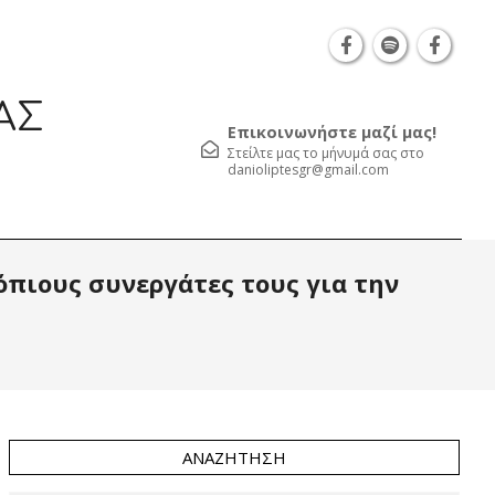
η Καρατάσου 7, TK 54626 τηλ.: 231 052 2126 | Καβάλα Φιλε
ΑΣ
Επικοινωνήστε μαζί μας!
Στείλτε μας το μήνυμά σας στο
danioliptesgr@gmail.com
Prim
όπιους συνεργάτες τους για την
Navi
Men
ΑΝΑΖΉΤΗΣΗ