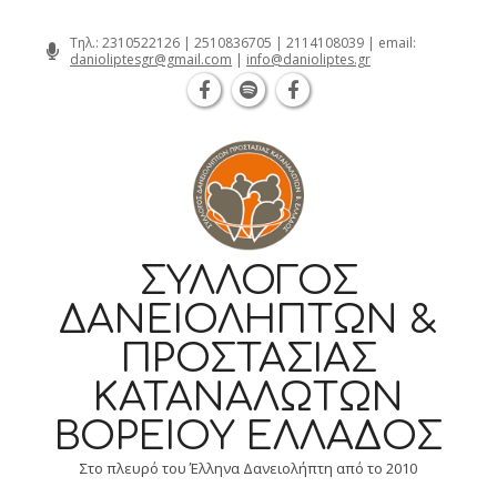
Θεσσαλονίκη Καρατάσου 7, TK 54626 τηλ
Skip
Τηλ.:
2310522126
|
2510836705
|
2114108039
| email:
danioliptesgr@gmail.com
|
info@danioliptes.gr
to
content
ΣΎΛΛΟΓΟΣ
ΔΑΝΕΙΟΛΗΠΤΏΝ &
ΠΡΟΣΤΑΣΊΑΣ
ΚΑΤΑΝΑΛΩΤΏΝ
ΒΟΡΕΊΟΥ ΕΛΛΆΔΟΣ
Στο πλευρό του Έλληνα Δανειολήπτη από το 2010