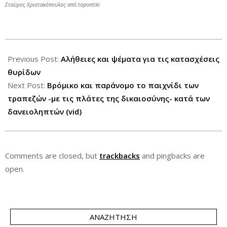
Σταύρος Χριστακόπουλος
από
topontiki
2013-
09-
Previous Post:
Αλήθειες και ψέματα για τις κατασχέσεις
11
θυρίδων
Next Post:
Bρόμικο και παράνομο το παιχνίδι των
τραπεζών -με τις πλάτες της δικαιοσύνης- κατά των
δανειοληπτών (vid)
Comments are closed, but
trackbacks
and pingbacks are
open.
ΑΝΑΖΉΤΗΣΗ