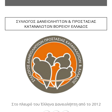
ΣΎΛΛΟΓΟΣ ΔΑΝΕΙΟΛΗΠΤΏΝ & ΠΡΟΣΤΑΣΊΑΣ
ΚΑΤΑΝΑΛΩΤΏΝ ΒΟΡΕΊΟΥ ΕΛΛΆΔΟΣ
Στο πλευρό του Έλληνα Δανειολήπτη από το 2012