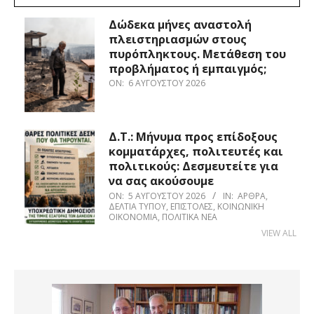
Δώδεκα μήνες αναστολή
πλειστηριασμών στους
πυρόπληκτους. Μετάθεση του
προβλήματος ή εμπαιγμός;
ON:
6 ΑΥΓΟΎΣΤΟΥ 2026
Δ.Τ.: Μήνυμα προς επίδοξους
κομματάρχες, πολιτευτές και
πολιτικούς: Δεσμευτείτε για
να σας ακούσουμε
ON:
5 ΑΥΓΟΎΣΤΟΥ 2026
IN:
ΆΡΘΡΑ
,
ΔΕΛΤΊΑ ΤΎΠΟΥ
,
ΕΠΙΣΤΟΛΈΣ
,
ΚΟΙΝΩΝΙΚΉ
ΟΙΚΟΝΟΜΊΑ
,
ΠΟΛΙΤΙΚΆ ΝΈΑ
VIEW ALL