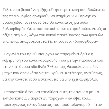
Τελευταία βερσιόν, η εξής: «Στην περίπτωση που βουλευτές
της πλειοψηφίας αρνηθούν να στηρίξουν κυβερνητικό
νομοσχέδιο, τότε αυτό δεν θα είναι ατύχημα αλλά
δολιοφθορά». Ούτε «αποστασία» ούτε «προδοσία». Αυτές οι
λέξεις στη Ν.Δ., λόγω του κακού παρελθόντος των ηγεσιών
της, είναι απαγορευμένες. Ως εκ τούτου, «δολιοφθορά».
Η αγωνία του πρωθυπουργού να παραμείνει όρθια η
κυβέρνησή του είναι καταφανής – και με την παρουσία του
στην κατ’ όνομα «διεθνή» Έκθεση της Θεσσαλονίκης δεν
μπήκε καν στον κόπο να την κρύψει. Κατάφερε, αντιθέτως,
να την τονίσει τόσο ώστε κανείς να μην έχει αμφιβολία.
Η προσπάθειά του να επενδύσει αυτή την αγωνία με μια
ελπίδα κάποιων αόριστων παροχών – εν όψει του…
πρωτογενούς πλεονάσματος του προϋπολογισμού – ήταν