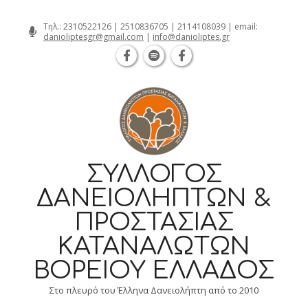
Θεσσαλονίκη Καρατάσου 7, TK 54626 τ
Skip
Τηλ.:
2310522126
|
2510836705
|
2114108039
| email:
danioliptesgr@gmail.com
|
info@danioliptes.gr
to
content
ΣΎΛΛΟΓΟΣ
ΔΑΝΕΙΟΛΗΠΤΏΝ &
ΠΡΟΣΤΑΣΊΑΣ
ΚΑΤΑΝΑΛΩΤΏΝ
ΒΟΡΕΊΟΥ ΕΛΛΆΔΟΣ
Στο πλευρό του Έλληνα Δανειολήπτη από το 2010