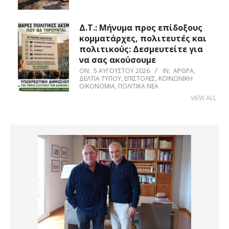
Δ.Τ.: Μήνυμα προς επίδοξους
κομματάρχες, πολιτευτές και
πολιτικούς: Δεσμευτείτε για
να σας ακούσουμε
ON:
5 ΑΥΓΟΎΣΤΟΥ 2026
IN:
ΆΡΘΡΑ
,
ΔΕΛΤΊΑ ΤΎΠΟΥ
,
ΕΠΙΣΤΟΛΈΣ
,
ΚΟΙΝΩΝΙΚΉ
ΟΙΚΟΝΟΜΊΑ
,
ΠΟΛΙΤΙΚΆ ΝΈΑ
VIEW ALL