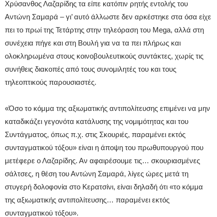
Χρύσανθος Λαζαρίδης τα είπε κατόπιν ρητής εντολής του
Αντώνη Σαμαρά – γι’ αυτό άλλωστε δεν αρκέστηκε στα όσα είχε
πει το πρωί της Τετάρτης στην τηλεόραση του Mega, αλλά στη
συνέχεια πήγε και στη Βουλή για να τα πει πλήρως και
ολοκληρωμένα στους κοινοβουλευτικούς συντάκτες, χωρίς τις
συνήθεις διακοπές από τους συνομιλητές του και τους
τηλεοπτικούς παρουσιαστές.
«Όσο το κόμμα της αξιωματικής αντιπολίτευσης επιμένει να μην
καταδικάζει γεγονότα κατάλυσης της νομιμότητας και του
Συντάγματος, όπως π.χ. στις Σκουριές, παραμένει εκτός
συνταγματικού τόξου» είναι η άποψη του πρωθυπουργού που
μετέφερε ο Λαζαρίδης. Αν αφαιρέσουμε τις… σκουριασμένες
σάλτσες, η θέση του Αντώνη Σαμαρά, λίγες ώρες μετά τη
στυγερή δολοφονία στο Κερατσίνι, είναι δηλαδή ότι «το κόμμα
της αξιωματικής αντιπολίτευσης… παραμένει εκτός
συνταγματικού τόξου».