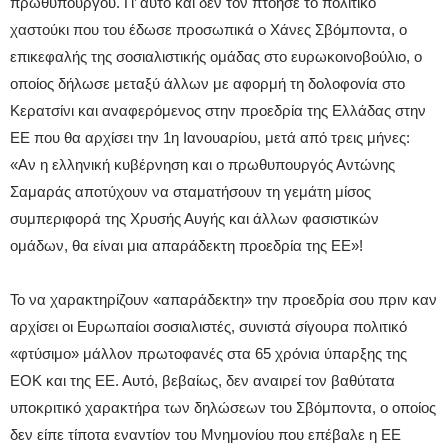
πρωθυπουργού. Γι’ αυτό και δεν τον πτόησε το πολιτικό
χαστούκι που του έδωσε προσωπικά ο Χάνες Σβόμποντα, ο
επικεφαλής της σοσιαλιστικής ομάδας στο ευρωκοινοβούλιο, ο
οποίος δήλωσε μεταξύ άλλων με αφορμή τη δολοφονία στο
Κερατσίνι και αναφερόμενος στην προεδρία της Ελλάδας στην
ΕΕ που θα αρχίσει την 1η Ιανουαρίου, μετά από τρεις μήνες:
«Αν η ελληνική κυβέρνηση και ο πρωθυπουργός Αντώνης
Σαμαράς αποτύχουν να σταματήσουν τη γεμάτη μίσος
συμπεριφορά της Χρυσής Αυγής και άλλων φασιστικών
ομάδων, θα είναι μια απαράδεκτη προεδρία της ΕΕ»!
Το να χαρακτηρίζουν «απαράδεκτη» την προεδρία σου πριν καν
αρχίσει οι Ευρωπαίοι σοσιαλιστές, συνιστά σίγουρα πολιτικό
«φτύσιμο» μάλλον πρωτοφανές στα 65 χρόνια ύπαρξης της
ΕΟΚ και της ΕΕ. Αυτό, βεβαίως, δεν αναιρεί τον βαθύτατα
υποκριτικό χαρακτήρα των δηλώσεων του Σβόμποντα, ο οποίος
δεν είπε τίποτα εναντίον του Μνημονίου που επέβαλε η ΕΕ