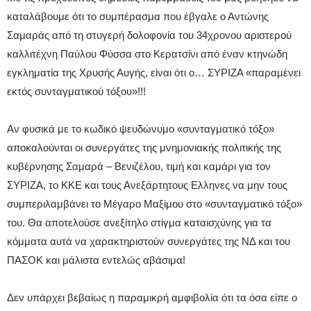
καταλάβουμε ότι το συμπέρασμα που έβγαλε ο Αντώνης
Σαμαράς από τη στυγερή δολοφονία του 34χρονου αριστερού
καλλιτέχνη Παύλου Φύσσα στο Κερατσίνι από έναν κτηνώδη
εγκληματία της Χρυσής Αυγής, είναι ότι ο… ΣΥΡΙΖΑ «παραμένει
εκτός συνταγματικού τόξου»!!!
Αν φυσικά με το κωδικό ψευδώνυμο «συνταγματικό τόξο»
αποκαλούνται οι συνεργάτες της μνημονιακής πολιτικής της
κυβέρνησης Σαμαρά – Βενιζέλου, τιμή και καμάρι για τον
ΣΥΡΙΖΑ, το ΚΚΕ και τους Ανεξάρτητους Ελληνες να μην τους
συμπεριλαμβάνει το Μέγαρο Μαξίμου στο «συνταγματικό τόξο»
του. Θα αποτελούσε ανεξίτηλο στίγμα καταισχύνης για τα
κόμματα αυτά να χαρακτηριστούν συνεργάτες της ΝΔ και του
ΠΑΣΟΚ και μάλιστα εντελώς αβάσιμα!
Δεν υπάρχει βεβαίως η παραμικρή αμφιβολία ότι τα όσα είπε ο