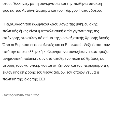
στους Έλληνες, με τη συνεργασία και την πειθήνια υπακοή
φυσικά του Αντώνη Σαμαρά και του Γιώργου Παπανδρέου.
Η εξαθλίωση του ελληνικού λαού λόγω της μνημονιακής
πολιτικής όμως είναι η αποκλειστική αιτία γιγάντωσης της
απήχησης στο εκλογικό σώμα της νεοναζιστικής Χρυσής Αυγής.
Όσο οι Ευρωπαίοι σοσιαλιστές και οι Ευρωπαίοι δεξιοί απαιτούν
από την όποια ελληνική κυβέρνηση να συνεχίσει να εφαρμόζει
μνημονιακή πολιτική, συνιστά απύθμενο πολιτικό θράσος εκ
μέρους τους να υποκρίνονται ότι ζητούν και τον περιορισμό της
εκλογικής επιρροής του νεοναζισμού, τον οποίον γεννά η
πολιτική της ίδιας της ΕΕ!
Γιώργος Δελαστίκ από Έθνος