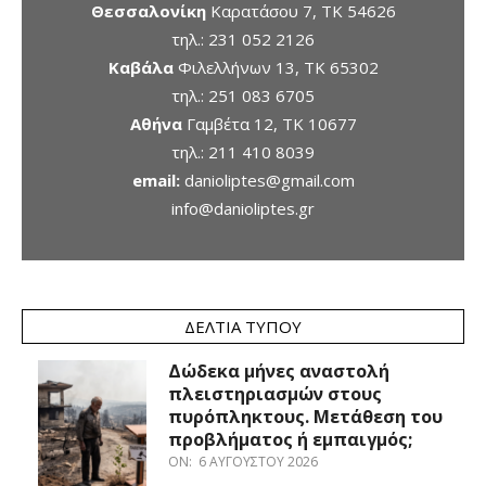
Θεσσαλονίκη
Καρατάσου 7, TK 54626
τηλ.:
231 052 2126
Καβάλα
Φιλελλήνων 13, ΤΚ 65302
τηλ.:
251 083 6705
Αθήνα
Γαμβέτα 12, ΤΚ 10677
τηλ.:
211 410 8039
email:
danioliptes@gmail.com
info@danioliptes.gr
ΔΕΛΤΊΑ ΤΎΠΟΥ
Δώδεκα μήνες αναστολή
πλειστηριασμών στους
πυρόπληκτους. Μετάθεση του
προβλήματος ή εμπαιγμός;
ON:
6 ΑΥΓΟΎΣΤΟΥ 2026