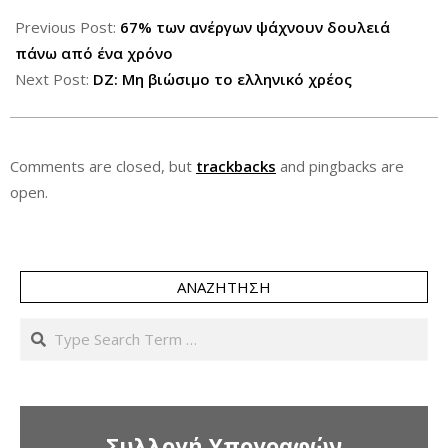
2013-
09-
Previous Post:
67% των ανέργων ψάχνουν δουλειά
20
πάνω από ένα χρόνο
Next Post:
DZ: Μη βιώσιμο το ελληνικό χρέος
Comments are closed, but
trackbacks
and pingbacks are
open.
ΑΝΑΖΉΤΗΣΗ
Search
Συλλογή Υπογραφών