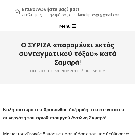
Επικοινωνήστε μαζί μας!
Στείλτε μας το μήνυμά σας στο danioliptesgr@gmail.com
Primary
Menu
Navigation
Menu
Ο ΣΥΡΙΖΑ «παραμένει εκτός
συνταγματικού τόξου» κατά
Σαμαρά!
ON:
20 ΣΕΠΤΕΜΒΡΊΟΥ 2013
IN:
ΆΡΘΡΑ
Kαλή του ώρα του Χρύσανθου Λαζαρίδη, του στενότατου
συνεργάτη του πρωθυπουργού Αντώνη Σαμαρά!
Με τις προχθεσινές δημόσιες παρεμβάσεις του μας βοήθησε να