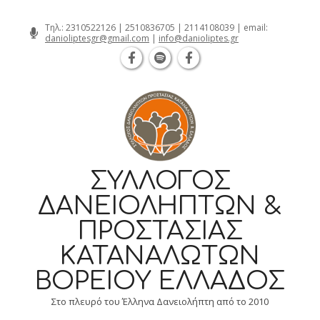
Θεσσαλονίκη Καρατάσου 7, TK 54626 
Skip
Τηλ.:
2310522126
|
2510836705
|
2114108039
| email:
danioliptesgr@gmail.com
|
info@danioliptes.gr
to
content
ΣΎΛΛΟΓΟΣ
ΔΑΝΕΙΟΛΗΠΤΏΝ &
ΠΡΟΣΤΑΣΊΑΣ
ΚΑΤΑΝΑΛΩΤΏΝ
ΒΟΡΕΊΟΥ ΕΛΛΆΔΟΣ
Στο πλευρό του Έλληνα Δανειολήπτη από το 2010