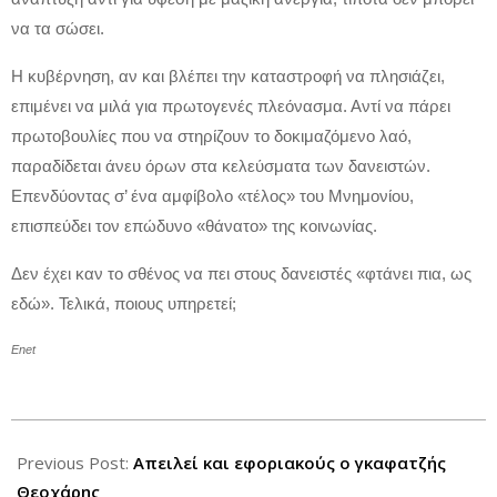
να τα σώσει.
Η κυβέρνηση, αν και βλέπει την καταστροφή να πλησιάζει,
επιμένει να μιλά για πρωτογενές πλεόνασμα. Αντί να πάρει
πρωτοβουλίες που να στηρίζουν το δοκιμαζόμενο λαό,
παραδίδεται άνευ όρων στα κελεύσματα των δανειστών.
Επενδύοντας σ’ ένα αμφίβολο «τέλος» του Μνημονίου,
επισπεύδει τον επώδυνο «θάνατο» της κοινωνίας.
Δεν έχει καν το σθένος να πει στους δανειστές «φτάνει πια, ως
εδώ». Τελικά, ποιους υπηρετεί;
Enet
2013-
09-
Previous Post:
Απειλεί και εφοριακούς ο γκαφατζής
29
Θεοχάρης