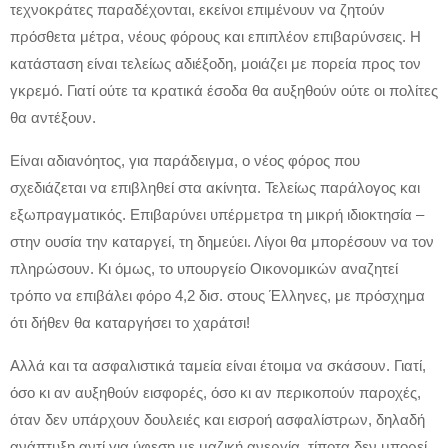
τεχνοκράτες παραδέχονται, εκείνοι επιμένουν να ζητούν
πρόσθετα μέτρα, νέους φόρους και επιπλέον επιβαρύνσεις. Η
κατάσταση είναι τελείως αδιέξοδη, μοιάζει με πορεία προς τον
γκρεμό. Γιατί ούτε τα κρατικά έσοδα θα αυξηθούν ούτε οι πολίτες
θα αντέξουν.
Είναι αδιανόητος, για παράδειγμα, ο νέος φόρος που
σχεδιάζεται να επιβληθεί στα ακίνητα. Τελείως παράλογος και
εξωπραγματικός. Επιβαρύνει υπέρμετρα τη μικρή ιδιοκτησία –
στην ουσία την καταργεί, τη δημεύει. Λίγοι θα μπορέσουν να τον
πληρώσουν. Κι όμως, το υπουργείο Οικονομικών αναζητεί
τρόπο να επιβάλει φόρο 4,2 δισ. στους Έλληνες, με πρόσχημα
ότι δήθεν θα καταργήσει το χαράτσι!
Αλλά και τα ασφαλιστικά ταμεία είναι έτοιμα να σκάσουν. Γιατί,
όσο κι αν αυξηθούν εισφορές, όσο κι αν περικοπούν παροχές,
όταν δεν υπάρχουν δουλειές και εισροή ασφαλίστρων, δηλαδή
ανάπτυξη αντί για ύφεση με μαζική ανεργία, τίποτα δεν μπορεί