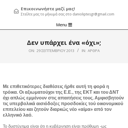
Επικοινωνήστε μαζί μας!
Στείλτε μας το μήνυμά σας στο danioliptesgr@gmail.com
Primary
Menu
Navigation
Menu
Δεν υπάρχει ένα «όχι»;
ON:
29 ΣΕΠΤΕΜΒΡΊΟΥ 2013
IN:
ΆΡΘΡΑ
Με επιθετικότερες διαθέσεις ήρθε αυτή τη φορά η
τρόικα. Οι αξιωματούχοι της Ε.Ε., της ΕΚΤ και του ΔΝΤ
όχι απλώς εμμένουν στις απαιτήσεις τους. Αμφισβητούν
τις υπερβολικά αισιόδοξες προσδοκίες τού οικονομικού
επιτελείου και ζητούν διαρκώς νέο «αίμα» από τον
ελληνικό λαό.
Το δυστύχημα είναι ότι η κυβέρνηση είναι πρόθυμη -ως