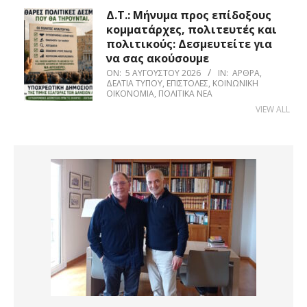
Δ.Τ.: Μήνυμα προς επίδοξους
κομματάρχες, πολιτευτές και
πολιτικούς: Δεσμευτείτε για
να σας ακούσουμε
ON:
5 ΑΥΓΟΎΣΤΟΥ 2026
IN:
ΆΡΘΡΑ
,
ΔΕΛΤΊΑ ΤΎΠΟΥ
,
ΕΠΙΣΤΟΛΈΣ
,
ΚΟΙΝΩΝΙΚΉ
ΟΙΚΟΝΟΜΊΑ
,
ΠΟΛΙΤΙΚΆ ΝΈΑ
VIEW ALL