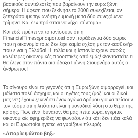
βασικούς συντελεστές που βαραίνουν την ευρωζώνη
σήμερα. Η ύφεση που ξεκίνησε το 2008 συνεχίζεται, αν
ξεπεράσουμε την ανόητη εμμονή με τα δύο συνεχόμενα
τρίμηνα. Και δεν πρόκειται να λήξει σύντομα».
Και εδώ πρέπει να το τονίσουμε ότι η
Financial
Times
χρησιμοποιεί σαν παράδειγμα δύο χώρες
που η οικονομία τους δεν έχει καμία σχέση με τον «ασθενή»
που είναι η Ελλάδα! Η Ιταλία και η Ισπανία έχουν σαφώς
καλύτερες οικονομικές προοπτικές από εμάς! Φανταστείτε τι
θα έλεγε στον πάντα αισιόδοξο Γιάννη Στουρνάρα αυτός ο
άνθρωπος!
Το σίγουρο είναι το γεγονός ότι η Ευρωζώνη αιμορραγεί, και
μάλιστα πολύ άσχημα, και οι ηγέτες τους (μαζί και οι δικοί
μας ντε) έχουν ξεκινήσει έναν αγώνα δρόμου για να πείσουν
τον κόσμο ότι η λιτότητα είναι η μοναδική λύση στο θέμα της
κρίσης. Πως είναι δυνατόν, θα μας πείτε τώρα, έγκριτες
οικονομικές εφημερίδες να φωνάζουν ότι κάτι δεν πάει καλά
και οι Ευρωπαίοι ηγέτες να γυρίζουν πλευρό;
«Απορία ψάλτου βηξ»