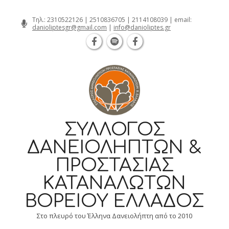
Θεσσαλονίκη Καρατάσου 7, TK 54626 
Skip
Τηλ.:
2310522126
|
2510836705
|
2114108039
| email:
danioliptesgr@gmail.com
|
info@danioliptes.gr
to
content
ΣΎΛΛΟΓΟΣ
ΔΑΝΕΙΟΛΗΠΤΏΝ &
ΠΡΟΣΤΑΣΊΑΣ
ΚΑΤΑΝΑΛΩΤΏΝ
ΒΟΡΕΊΟΥ ΕΛΛΆΔΟΣ
Στο πλευρό του Έλληνα Δανειολήπτη από το 2010