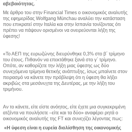
αβεβαιότητας.
Με άρθρο του στην
Financial
Times
ο οικονομικός αναλυτής
της εφημερίδας Wolfgang Münchau αναλύει την κατάσταση
που επικρατεί στην Ιταλία και στην Ισπανία τονίζοντας ότι
πρέπει να πάψουν ορισμένοι να ονειρεύονται λήξη της
ύφεσης!
«Το ΑΕΠ της ευρωζώνης διευρύνθηκε 0,3% στο β΄ τρίμηνο
του έτους. Πιθανόν να επεκτάθηκε ξανά στο γ΄ τρίμηνο.
Οπότε, αν καθορίζετε την λήξη μιας ύφεσης ως δύο
συνεχόμενα τρίμηνα θετικής ανάπτυξης, ίσως μπαίνετε στον
πειρασμό να κάνετε την πρόβλεψη ότι η ύφεση θα λήξει
ακριβώς στα μεσάνυχτα της Δευτέρας, με την λήξη του
τριμήνου.
Αν το κάνετε, είτε είστε ανόητος, είτε έχετε μια συγκεκριμένη
ατζέντα να πουλήσετε –είτε και τα δύο» αναφέρει ρητά ο
οικονομικός αναλυτής της
FT
και συνεχίζει λέγοντας πως:
«Η ύφεση είναι η ευρεία διολίσθηση της οικονομικής