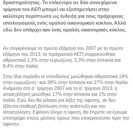
δραστηριότητας. Το επίκεντρο σε δύο συνεχόμενα
τρίμηνα του ΑΕΠ μπορεί να εξυπηρετήσει στην
καλύτερη περίπτωση ως ένδειξη για τους πρόχειρους
υπολογισμούς ενός ομαλού οικονομικού κύκλου. Αλλά
εδώ δεν υπάρχει καν ένας ομαλός οικονομικός κύκλος.
Αν συγκρίνουμε το πρώτο εξάμηνο του 2007 με το πρώτο
εξάμηνο του 2013, το πραγματικό ΑΕΠ συρρικνώθηκε
αθροιστικά 1,3% στην ευρωζώνη, 5,3% στην Ισπανία και
8,4% στην Ιταλία.
Στην ίδια περίοδο οι επενδύσεις μειώθηκαν αθροιστικά 19%
στην ευρωζώνη –και 38% στην Ισπανία και 27% στην Ιταλία.
Ανάμεσα στο α΄ τρίμηνο 2007 και το α΄ τρίμηνο 2013, η
απασχόληση μειώθηκε 17% στην Ισπανία και 2% στην
Ιταλία. Εγώ δεν θα μίλαγα για λήξη της ύφεσης, αν δεν
έβλεπα σταθερή βελτίωση στην ανάπτυξη και την
απασχόληση. Εφόσον έληγε η ύφεση, θα έπρεπε να έχουμε
επιστρέψει στους μέσους όρους που επικρατούσαν πριν την
ύφεση».