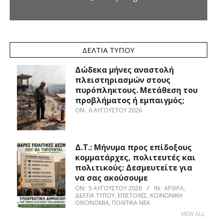
ΔΕΛΤΊΑ ΤΎΠΟΥ
Δώδεκα μήνες αναστολή
πλειστηριασμών στους
πυρόπληκτους. Μετάθεση του
προβλήματος ή εμπαιγμός;
ON:
6 ΑΥΓΟΎΣΤΟΥ 2026
Δ.Τ.: Μήνυμα προς επίδοξους
κομματάρχες, πολιτευτές και
πολιτικούς: Δεσμευτείτε για
να σας ακούσουμε
ON:
5 ΑΥΓΟΎΣΤΟΥ 2026
IN:
ΆΡΘΡΑ
,
ΔΕΛΤΊΑ ΤΎΠΟΥ
,
ΕΠΙΣΤΟΛΈΣ
,
ΚΟΙΝΩΝΙΚΉ
ΟΙΚΟΝΟΜΊΑ
,
ΠΟΛΙΤΙΚΆ ΝΈΑ
VIEW ALL