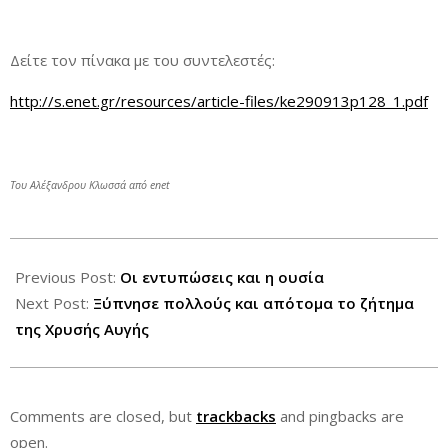
Δείτε τον πίνακα με του συντελεστές:
http://s.enet.gr/resources/article-files/ke290913p128_1.pdf
Του Αλέξανδρου Κλωσσά από enet
2013-
09-
Previous Post:
Οι εντυπώσεις και η ουσία
30
Next Post:
Ξύπνησε πολλούς και απότομα το ζήτημα
της Χρυσής Αυγής
Comments are closed, but
trackbacks
and pingbacks are
open.