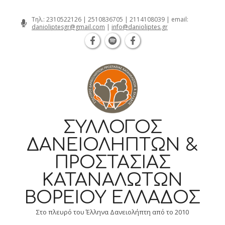
Θεσσαλονίκη Καρατάσου 7, TK 54626 τ
Skip
Τηλ.:
2310522126
|
2510836705
|
2114108039
| email:
danioliptesgr@gmail.com
|
info@danioliptes.gr
to
content
ΣΎΛΛΟΓΟΣ
ΔΑΝΕΙΟΛΗΠΤΏΝ &
ΠΡΟΣΤΑΣΊΑΣ
ΚΑΤΑΝΑΛΩΤΏΝ
ΒΟΡΕΊΟΥ ΕΛΛΆΔΟΣ
Στο πλευρό του Έλληνα Δανειολήπτη από το 2010