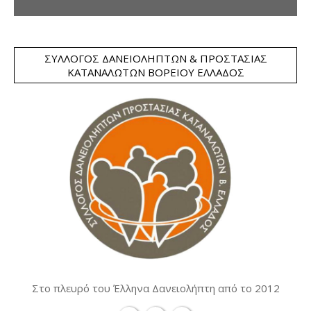
ΣΎΛΛΟΓΟΣ ΔΑΝΕΙΟΛΗΠΤΏΝ & ΠΡΟΣΤΑΣΊΑΣ
ΚΑΤΑΝΑΛΩΤΏΝ ΒΟΡΕΊΟΥ ΕΛΛΆΔΟΣ
Στο πλευρό του Έλληνα Δανειολήπτη από το 2012