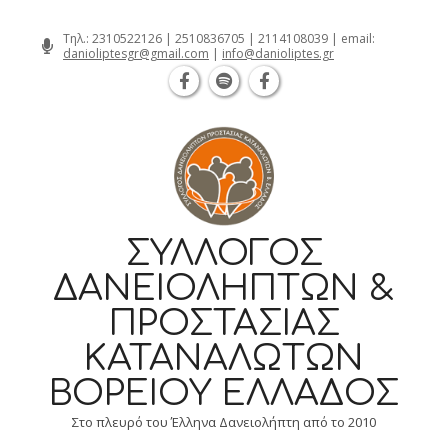
Θεσσαλονίκη Καρατάσου 7, TK 54626 
Skip
Τηλ.:
2310522126
|
2510836705
|
2114108039
| email:
danioliptesgr@gmail.com
|
info@danioliptes.gr
to
content
ΣΎΛΛΟΓΟΣ
ΔΑΝΕΙΟΛΗΠΤΏΝ &
ΠΡΟΣΤΑΣΊΑΣ
ΚΑΤΑΝΑΛΩΤΏΝ
ΒΟΡΕΊΟΥ ΕΛΛΆΔΟΣ
Στο πλευρό του Έλληνα Δανειολήπτη από το 2010