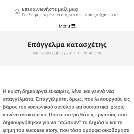
Επικοινωνήστε μαζί μας!
Στείλτε μας το μήνυμά σας στο danioliptesgr@gmail.com
Primary
Menu
Navigation
Menu
Επάγγελμα κατασχέτης
ON:
9 ΟΚΤΩΒΡΊΟΥ 2013
IN:
ΆΡΘΡΑ
Η κρίση δημιουργεί ευκαιρίες, λένε, και γεννά νέα
επαγγέλματα. Επαγγέλματα, όμως, που λειτουργούν εις
βάρος του κοινωνικού συνόλου και ουσιαστικά, χωρίς
κανένα αντικείμενο. Πρόκειται για θέσεις εργασίας που
δημιουργήθηκαν για να “σώσουν” το Δημόσιο και τη
φήμη του
success
story
, που τόσο όμορφα οικοδόμησε