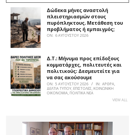
Δώδεκα μήνες αναστολή
πλειστηριασμών στους
πυρόπληκτους. Μετάθεση του
προβλήματος ή εμπαιγμός;
ON:
6 ΑΥΓΟΎΣΤΟΥ 2026
Δ.Τ.: Μήνυμα προς επίδοξους
κομματάρχες, πολιτευτές και
πολιτικούς: Δεσμευτείτε για
να σας ακούσουμε
ON:
5 ΑΥΓΟΎΣΤΟΥ 2026
IN:
ΆΡΘΡΑ
,
ΔΕΛΤΊΑ ΤΎΠΟΥ
,
ΕΠΙΣΤΟΛΈΣ
,
ΚΟΙΝΩΝΙΚΉ
ΟΙΚΟΝΟΜΊΑ
,
ΠΟΛΙΤΙΚΆ ΝΈΑ
VIEW ALL