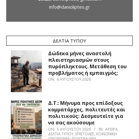
info@danioliptes.gr
ΔΕΛΤΊΑ ΤΎΠΟΥ
Δώδεκα μήνες αναστολή
πλειστηριασμών στους
πυρόπληκτους. Μετάθεση του
προβλήματος ή εμπαιγμός;
ON:
6 ΑΥΓΟΎΣΤΟΥ 2026
Δ.Τ.: Μήνυμα προς επίδοξους
κομματάρχες, πολιτευτές και
πολιτικούς: Δεσμευτείτε για
να σας ακούσουμε
ON:
5 ΑΥΓΟΎΣΤΟΥ 2026
IN:
ΆΡΘΡΑ
,
ΔΕΛΤΊΑ ΤΎΠΟΥ
,
ΕΠΙΣΤΟΛΈΣ
,
ΚΟΙΝΩΝΙΚΉ
ΟΙΚΟΝΟΜΊΑ
,
ΠΟΛΙΤΙΚΆ ΝΈΑ