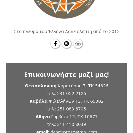
Στο πλευρό του Έλληνα Δανειολήπτη από το 2012
Επικοινωνήστε μαζί μας!
Θεσσαλονίκη
Καρατάσου 7, TK 54626
τηλ.:
231 052 2126
Καβάλα
Φιλελλήνων 13, ΤΚ 65302
τηλ.:
251 083 6705
Αθήνα
Γαμβέτα 12, ΤΚ 10677
τηλ.:
211 410 8039
email:
danioliptes@gmail.com