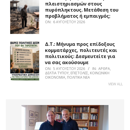
πλειστηριασμών στους
πυρόπληκτους. Μετάθεση του
προβλήματος ή εμπαιγμός;
ON:
6 ΑΥΓΟΎΣΤΟΥ 2026
Δ.Τ.: Μήνυμα προς επίδοξους
κομματάρχες, πολιτευτές και
πολιτικούς: Δεσμευτείτε για
να σας ακούσουμε
ON:
5 ΑΥΓΟΎΣΤΟΥ 2026
IN:
ΆΡΘΡΑ
,
ΔΕΛΤΊΑ ΤΎΠΟΥ
,
ΕΠΙΣΤΟΛΈΣ
,
ΚΟΙΝΩΝΙΚΉ
ΟΙΚΟΝΟΜΊΑ
,
ΠΟΛΙΤΙΚΆ ΝΈΑ
VIEW ALL