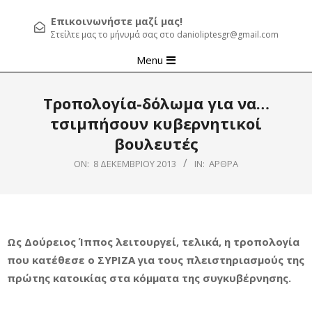
Επικοινωνήστε μαζί μας!
Στείλτε μας το μήνυμά σας στο danioliptesgr@gmail.com
Primary
Menu
Navigation
Menu
Τροπολογία-δόλωμα για να…
τσιμπήσουν κυβερνητικοί
βουλευτές
ON:
8 ΔΕΚΕΜΒΡΊΟΥ 2013
IN:
ΆΡΘΡΑ
Ως Δούρειος Ίππος λειτουργεί, τελικά, η τροπολογία
που κατέθεσε ο ΣΥΡΙΖΑ για τους πλειστηριασμούς της
πρώτης κατοικίας στα κόμματα της συγκυβέρνησης.