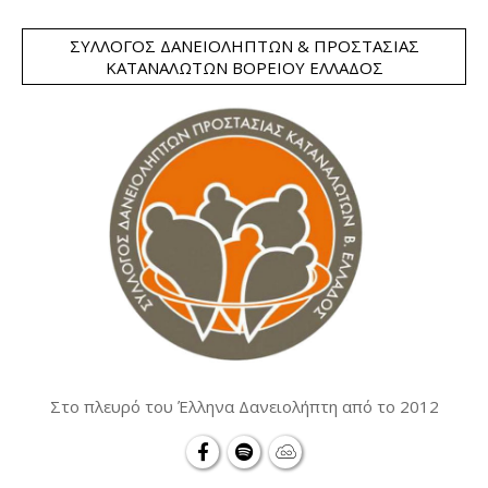
ΣΎΛΛΟΓΟΣ ΔΑΝΕΙΟΛΗΠΤΏΝ & ΠΡΟΣΤΑΣΊΑΣ
ΚΑΤΑΝΑΛΩΤΏΝ ΒΟΡΕΊΟΥ ΕΛΛΆΔΟΣ
Στο πλευρό του Έλληνα Δανειολήπτη από το 2012