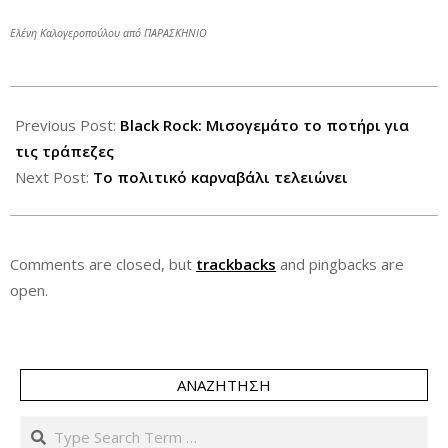
Ελένη Καλογεροπούλου από ΠΑΡΑΣΚΗΝΙΟ
2013-
12-
Previous Post:
Black Rock: Μισογεμάτο το ποτήρι για
08
τις τράπεζες
Next Post:
Το πολιτικό καρναβάλι τελειώνει
Comments are closed, but
trackbacks
and pingbacks are
open.
ΑΝΑΖΉΤΗΣΗ
Search