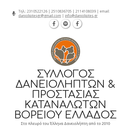
Θεσσαλονίκη Καρατάσου 7, TK 54626 τηλ
Skip
Τηλ.:
2310522126
|
2510836705
|
2114108039
| email:
danioliptesgr@gmail.com
|
info@danioliptes.gr
to
content
ΣΎΛΛΟΓΟΣ
ΔΑΝΕΙΟΛΗΠΤΏΝ &
ΠΡΟΣΤΑΣΊΑΣ
ΚΑΤΑΝΑΛΩΤΏΝ
ΒΟΡΕΊΟΥ ΕΛΛΆΔΟΣ
Στο πλευρό του Έλληνα Δανειολήπτη από το 2010