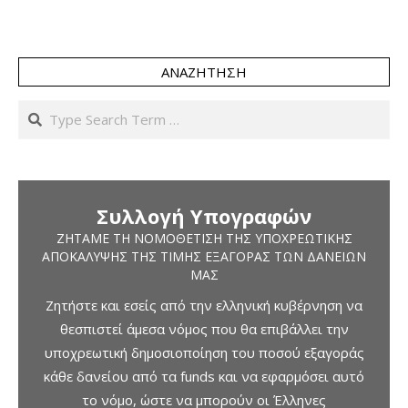
ΑΝΑΖΉΤΗΣΗ
Search
Συλλογή Υπογραφών
ΖΗΤΆΜΕ ΤΗ ΝΟΜΟΘΈΤΙΣΗ ΤΗΣ ΥΠΟΧΡΕΩΤΙΚΉΣ
ΑΠΟΚΆΛΥΨΗΣ ΤΗΣ ΤΙΜΉΣ ΕΞΑΓΟΡΆΣ ΤΩΝ ΔΑΝΕΊΩΝ
ΜΑΣ
Ζητήστε και εσείς από την ελληνική κυβέρνηση να
θεσπιστεί άμεσα νόμος που θα επιβάλλει την
υποχρεωτική δημοσιοποίηση του ποσού εξαγοράς
κάθε δανείου από τα funds και να εφαρμόσει αυτό
το νόμο, ώστε να μπορούν οι Έλληνες