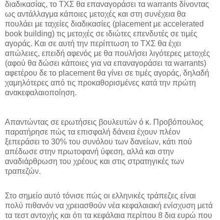
διαδικασίας, το ΤΧΣ θα επαναγοράσει τα warrants δίνοντας
ως αντάλλαγμα κάποιες μετοχές και στη συνέχεια θα
πουλάει με ταχείες διαδικασίες (placement με accelerated
book building) τις μετοχές σε ιδιώτες επενδυτές σε τιμές
αγοράς. Και σε αυτή την περίπτωση το ΤΧΣ θα έχει
απώλειες, επειδή αφενός με θα πουλήσει λιγότερες μετοχές
(αφού θα δώσει κάποιες για να επαναγοράσει τα warrants)
αφετέρου δε το placement θα γίνει σε τιμές αγοράς, δηλαδή
χαμηλότερες από τις προκαθορισμένες κατά την πρώτη
ανακεφαλαιοποίηση.
Απαντώντας σε ερωτήσεις βουλευτών ό κ. Προβόπουλος
παρατήρησε πώς τα επισφαλή δάνεια έχουν πλέον
ξεπεράσει το 30% του συνόλου των δανείων, κάτι πού
απέδωσε στην πρωτοφανή ύφεση, αλλά και στην
αναδιάρθρωση του χρέους και στις στρατηγικές των
τραπεζών.
Στο σημείο αυτό τόνισε πώς οι ελληνικές τράπεζες είναι
πολύ πιθανόν να χρειασθούν νέα κεφαλαιακή ενίσχυση μετά
τα τεστ αντοχής και ότι τα κεφάλαια περίπου 8 δια ευρώ που