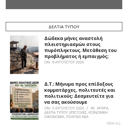
ΔΕΛΤΊΑ ΤΎΠΟΥ
Δώδεκα μήνες αναστολή
πλειστηριασμών στους
πυρόπληκτους. Μετάθεση του
προβλήματος ή εμπαιγμός;
ON:
6 ΑΥΓΟΎΣΤΟΥ 2026
Δ.Τ.: Μήνυμα προς επίδοξους
κομματάρχες, πολιτευτές και
πολιτικούς: Δεσμευτείτε για
να σας ακούσουμε
ON:
5 ΑΥΓΟΎΣΤΟΥ 2026
IN:
ΆΡΘΡΑ
,
ΔΕΛΤΊΑ ΤΎΠΟΥ
,
ΕΠΙΣΤΟΛΈΣ
,
ΚΟΙΝΩΝΙΚΉ
ΟΙΚΟΝΟΜΊΑ
,
ΠΟΛΙΤΙΚΆ ΝΈΑ
VIEW ALL