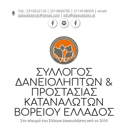
Θεσσαλονίκη Καρατάσου 7, TK 54626 
Skip
Τηλ.:
2310522126
|
2510836705
|
2114108039
| email:
danioliptesgr@gmail.com
|
info@danioliptes.gr
to
content
ΣΎΛΛΟΓΟΣ
ΔΑΝΕΙΟΛΗΠΤΏΝ &
ΠΡΟΣΤΑΣΊΑΣ
ΚΑΤΑΝΑΛΩΤΏΝ
ΒΟΡΕΊΟΥ ΕΛΛΆΔΟΣ
Στο πλευρό του Έλληνα Δανειολήπτη από το 2010