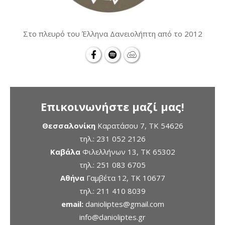
Στο πλευρό του Έλληνα Δανειολήπτη από το 2012
Επικοινωνήστε μαζί μας!
Θεσσαλονίκη
Καρατάσου 7, TK 54626
τηλ.:
231 052 2126
Καβάλα
Φιλελλήνων 13, ΤΚ 65302
τηλ.:
251 083 6705
Αθήνα
Γαμβέτα 12, ΤΚ 10677
τηλ.:
211 410 8039
email:
danioliptes@gmail.com
info@danioliptes.gr