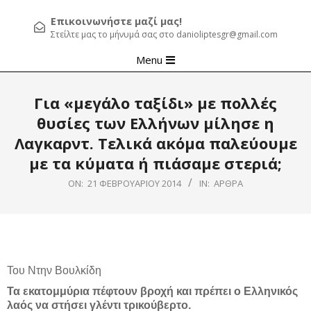
Επικοινωνήστε μαζί μας!
Στείλτε μας το μήνυμά σας στο danioliptesgr@gmail.com
Primary
Menu
Navigation
Menu
Για «μεγάλο ταξίδι» με πολλές
θυσίες των Ελλήνων μίλησε η
Λαγκαρντ. Τελικά ακόμα παλεύουμε
με τα κύματα ή πιάσαμε στεριά;
ON:
21 ΦΕΒΡΟΥΑΡΊΟΥ 2014
IN:
ΆΡΘΡΑ
Του Ντην Βουλκίδη
Τα εκατομμύρια πέφτουν βροχή και πρέπει ο Ελληνικός
λαός να στήσει γλέντι τρικούβερτο.