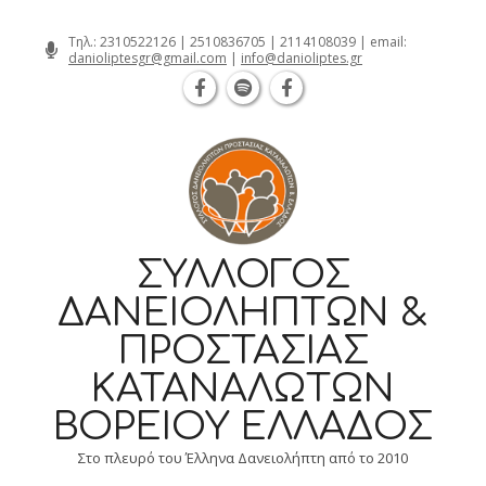
Θεσσαλονίκη Καρατάσου 7, TK 54626 τ
Skip
Τηλ.:
2310522126
|
2510836705
|
2114108039
| email:
danioliptesgr@gmail.com
|
info@danioliptes.gr
to
content
ΣΎΛΛΟΓΟΣ
ΔΑΝΕΙΟΛΗΠΤΏΝ &
ΠΡΟΣΤΑΣΊΑΣ
ΚΑΤΑΝΑΛΩΤΏΝ
ΒΟΡΕΊΟΥ ΕΛΛΆΔΟΣ
Στο πλευρό του Έλληνα Δανειολήπτη από το 2010