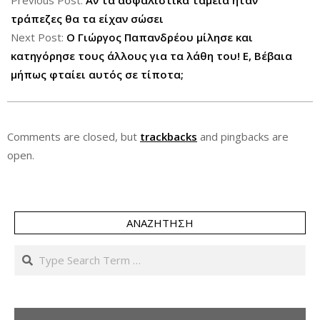
02-
Previous Post:
Αν τα ασφαλιστικά ταμεία ήταν
21
τράπεζες θα τα είχαν σώσει
Next Post:
Ο Γιώργος Παπανδρέου μίλησε και
κατηγόρησε τους άλλους για τα λάθη του! Ε, Βέβαια
μήπως φταίει αυτός σε τίποτα;
Comments are closed, but
trackbacks
and pingbacks are
open.
ΑΝΑΖΉΤΗΣΗ
Search