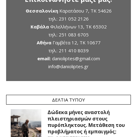
Θεσσαλονίκη
Καρατάσου 7, TK 54626
τηλ.:
231 052 2126
Καβάλα
Φιλελλήνων 13, ΤΚ 65302
τηλ.:
251 083 6705
Αθήνα
Γαμβέτα 12, ΤΚ 10677
τηλ.:
211 410 8039
email:
danioliptes@gmail.com
info@danioliptes.gr
ΔΕΛΤΊΑ ΤΎΠΟΥ
Δώδεκα μήνες αναστολή
πλειστηριασμών στους
πυρόπληκτους. Μετάθεση του
προβλήματος ή εμπαιγμός;