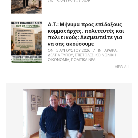
ON:
6 ΑΥΓΟΎΣΤΟΥ 2026
Δ.Τ.: Μήνυμα προς επίδοξους
κομματάρχες, πολιτευτές και
πολιτικούς: Δεσμευτείτε για
να σας ακούσουμε
ON:
5 ΑΥΓΟΎΣΤΟΥ 2026
IN:
ΆΡΘΡΑ
,
ΔΕΛΤΊΑ ΤΎΠΟΥ
,
ΕΠΙΣΤΟΛΈΣ
,
ΚΟΙΝΩΝΙΚΉ
ΟΙΚΟΝΟΜΊΑ
,
ΠΟΛΙΤΙΚΆ ΝΈΑ
VIEW ALL