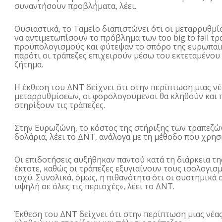
συναντήσουν προβλήματα, λέει.
Ουσιαστικά, το Ταμείο διαπιστώνει ότι οι μεταρρυθμίσ
να αντιμετωπίσουν το πρόβλημα των too big to fail τ
προϋπολογισμούς και φύτεψαν το σπόρο της ευρωπαϊκή
παρότι οι τράπεζες επιχειρούν μέσω του εκτεταμένου 
ζήτημα.
Η έκθεση του ΔΝΤ δείχνει ότι στην περίπτωση μιας νέ
μεταρρυθμίσεων, οι φορολογούμενοι θα κληθούν και 
στηρίξουν τις τράπεζες.
Στην Ευρωζώνη, το κόστος της στήριξης των τραπεζών
δολάρια, λέει το ΔΝΤ, ανάλογα με τη μέθοδο που χρησ
Οι επιδοτήσεις αυξήθηκαν παντού κατά τη διάρκεια τη
έκτοτε, καθώς οι τράπεζες εξυγιαίνουν τους ισολογισμ
ισχύ.
Συνολικά, όμως, η πιθανότητα ότι οι συστημικά 
υψηλή σε όλες τις περιοχές», λέει το ΔΝΤ.
Έκθεση του ΔΝΤ δείχνει ότι στην περίπτωση μιας νέ