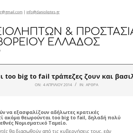
gr@gmail.com
|
info@danioliptes.gr
ΙΟΛΗΠΤΏΝ & ΠΡΟΣΤΑΣΊ
ΒΟΡΕΊΟΥ ΕΛΛΆΔΟΣ
0
ι too big to fail τράπεζες ζουν και βασ
ON:
4 ΑΠΡΙΛΊΟΥ 2014
IN:
ΆΡΘΡΑ
ύν να εξασφαλίζουν αδήλωτες κρατικές
τί ακόμα θεωρούνται too big to fail, δηλαδή πολύ
ιεθνές Νομισματικό Ταμείο.
υτές θα διασωθούν από τις κυβερνήσεις τους, εάν