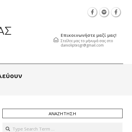
Θεσσαλονίκη Καρατάσου 7, TK 54626 τηλ.: 231 052
ΑΣ
Επικοινωνήστε μαζί μας!
Στείλτε μας το μήνυμά σας στο
danioliptesgr@gmail.com
Prim
ιλεύουν
Navi
Men
ΑΝΑΖΉΤΗΣΗ
Search