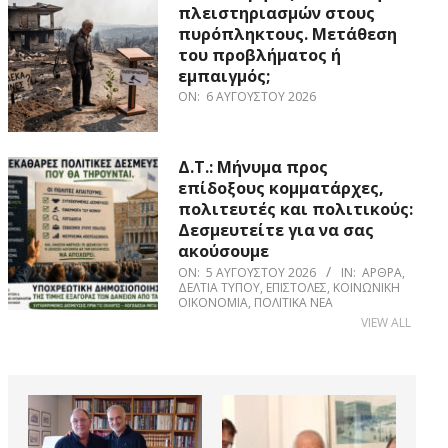
πλειστηριασμών στους
πυρόπληκτους. Μετάθεση
του προβλήματος ή
εμπαιγμός;
ON:
6 ΑΥΓΟΎΣΤΟΥ 2026
Δ.Τ.: Μήνυμα προς
επίδοξους κομματάρχες,
πολιτευτές και πολιτικούς:
Δεσμευτείτε για να σας
ακούσουμε
ON:
5 ΑΥΓΟΎΣΤΟΥ 2026
IN:
ΆΡΘΡΑ
,
ΔΕΛΤΊΑ ΤΎΠΟΥ
,
ΕΠΙΣΤΟΛΈΣ
,
ΚΟΙΝΩΝΙΚΉ
ΟΙΚΟΝΟΜΊΑ
,
ΠΟΛΙΤΙΚΆ ΝΈΑ
VIEW ALL