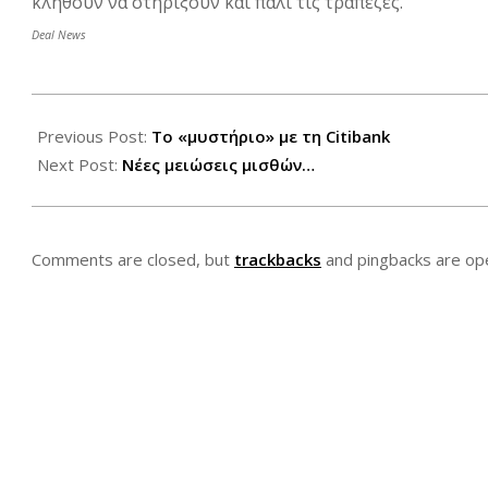
κληθούν να στηρίξουν και πάλι τις τράπεζες.
Deal News
2014-
04-
Previous Post:
To «μυστήριο» με τη Citibank
04
Next Post:
Νέες μειώσεις μισθών…
Comments are closed, but
trackbacks
and pingbacks are op