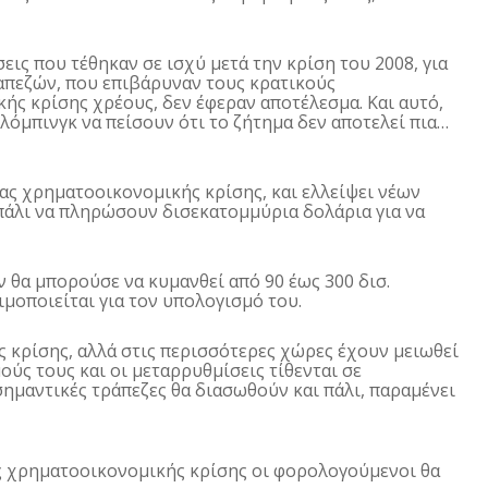
εις που τέθηκαν σε ισχύ μετά την κρίση του 2008, για
ραπεζών, που επιβάρυναν τους κρατικούς
ς κρίσης χρέους, δεν έφεραν αποτέλεσμα. Και αυτό,
λόμπινγκ να πείσουν ότι το ζήτημα δεν αποτελεί πια…
ας χρηματοοικονομικής κρίσης, και ελλείψει νέων
πάλι να πληρώσουν δισεκατομμύρια δολάρια για να
 θα μπορούσε να κυμανθεί από 90 έως 300 δισ.
ιμοποιείται για τον υπολογισμό του.
ς κρίσης, αλλά στις περισσότερες χώρες έχουν μειωθεί
ούς τους και οι μεταρρυθμίσεις τίθενται σε
σημαντικές τράπεζες θα διασωθούν και πάλι, παραμένει
ας χρηματοοικονομικής κρίσης οι φορολογούμενοι θα