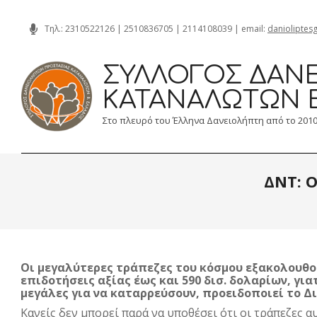
Skip
Τηλ.:
2310522126
|
2510836705
|
2114108039
| email:
danioliptes
to
content
ΣΎΛΛΟΓΟΣ ΔΑΝΕ
ΚΑΤΑΝΑΛΩΤΏΝ 
Στο πλευρό του Έλληνα Δανειολήπτη από το 201
ΔΝΤ: Ο
Οι μεγαλύτερες τράπεζες του κόσμου εξακολουθο
επιδοτήσεις αξίας έως και 590 δισ. δολαρίων, για
μεγάλες για να καταρρεύσουν, προειδοποιεί το Δ
Κανείς δεν μπορεί παρά να υποθέσει ότι οι τράπεζες α