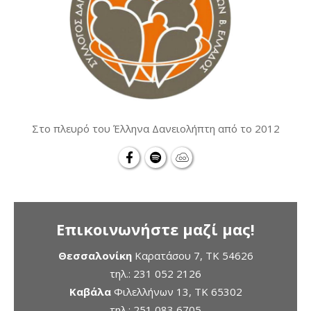
Στο πλευρό του Έλληνα Δανειολήπτη από το 2012
Επικοινωνήστε μαζί μας!
Θεσσαλονίκη
Καρατάσου 7, TK 54626
τηλ.:
231 052 2126
Καβάλα
Φιλελλήνων 13, ΤΚ 65302
τηλ.:
251 083 6705