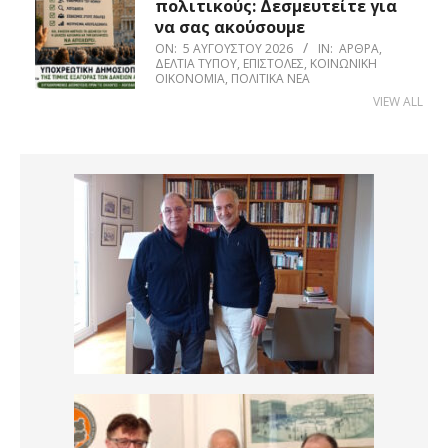
πολιτικούς: Δεσμευτείτε για
να σας ακούσουμε
ON:
5 ΑΥΓΟΎΣΤΟΥ 2026
IN:
ΆΡΘΡΑ
,
ΔΕΛΤΊΑ ΤΎΠΟΥ
,
ΕΠΙΣΤΟΛΈΣ
,
ΚΟΙΝΩΝΙΚΉ
ΟΙΚΟΝΟΜΊΑ
,
ΠΟΛΙΤΙΚΆ ΝΈΑ
VIEW ALL