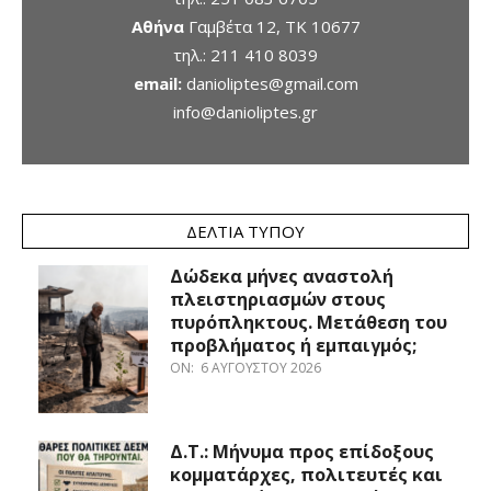
Αθήνα
Γαμβέτα 12, ΤΚ 10677
τηλ.:
211 410 8039
email:
danioliptes@gmail.com
info@danioliptes.gr
ΔΕΛΤΊΑ ΤΎΠΟΥ
Δώδεκα μήνες αναστολή
πλειστηριασμών στους
πυρόπληκτους. Μετάθεση του
προβλήματος ή εμπαιγμός;
ON:
6 ΑΥΓΟΎΣΤΟΥ 2026
Δ.Τ.: Μήνυμα προς επίδοξους
κομματάρχες, πολιτευτές και