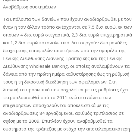
Αναβάθμιση συστημάτων
Τα υπόλοιπα των δανείων που έχουν αναδιαρθρωθεί με τον
έναν ή τον άλλον τρόπο ανέρχονται σε 7,5 δισ. ευρώ, εκ των
οποίων 4 δισ. ευρώ στεγαστικά, 2,3 δισ. ευρώ επιχειρηματικά
και 1,2 δισ. ευρώ καταναλωτικά. Λειτουργούν δύο μονάδες
διαχείρισης επισφαλών απαιτήσεων υπό την ομπρέλα της
Γενικής Διεύθυνσης Λιανικής Τραπεζικής και της Γενικής
Διεύθυνσης Wholesale Βanking, οι οποίες αναλαμβάνουν τα
δάνεια από την πρώτη ημέρα καθυστέρησης έως τη ρύθμισή
τους ή τη δικαστική διεκδίκηση των οφειλομένων. Στη
λιανική το προσωπικό που ασχολείται με τις ρυθμίσεις έχει
τετραπλασιασθεί από το 2011 ενώ στα δάνεια των
επιχειρήσεων απασχολούνται αποκλειστικά με τις
αναδιαρθρώσεις 84 εργαζόμενοι, αριθμός τριπλάσιος σε
σχέση με το 2009. Επιπλέον έχουν αναβαθμισθεί τα
συστήματα της τράπεζας με στόχο την αποτελεσματικότερη