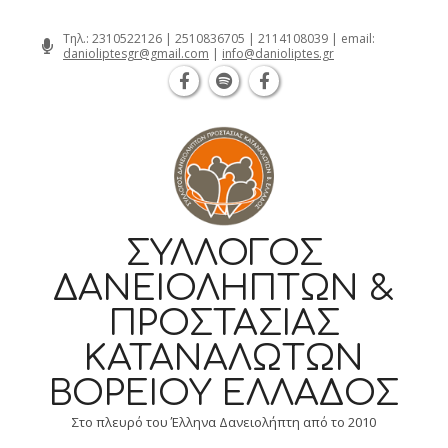
Θεσσαλονίκη Καρατάσου 7, TK 54626 τηλ.: 
Skip
Τηλ.:
2310522126
|
2510836705
|
2114108039
| email:
danioliptesgr@gmail.com
|
info@danioliptes.gr
to
content
ΣΎΛΛΟΓΟΣ
ΔΑΝΕΙΟΛΗΠΤΏΝ &
ΠΡΟΣΤΑΣΊΑΣ
ΚΑΤΑΝΑΛΩΤΏΝ
ΒΟΡΕΊΟΥ ΕΛΛΆΔΟΣ
Στο πλευρό του Έλληνα Δανειολήπτη από το 2010