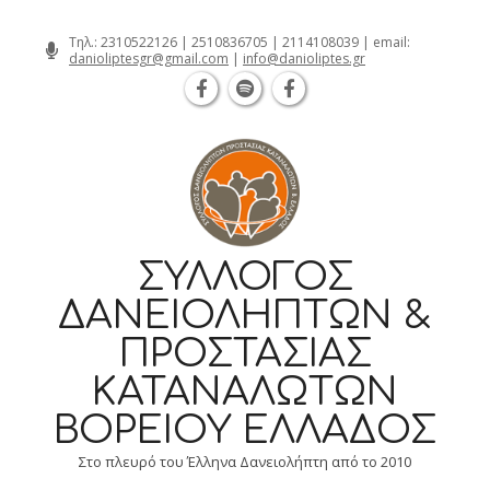
Θεσσαλονίκη Καρατάσου 7, TK 54626 τηλ.
Skip
Τηλ.:
2310522126
|
2510836705
|
2114108039
| email:
danioliptesgr@gmail.com
|
info@danioliptes.gr
to
content
ΣΎΛΛΟΓΟΣ
ΔΑΝΕΙΟΛΗΠΤΏΝ &
ΠΡΟΣΤΑΣΊΑΣ
ΚΑΤΑΝΑΛΩΤΏΝ
ΒΟΡΕΊΟΥ ΕΛΛΆΔΟΣ
Στο πλευρό του Έλληνα Δανειολήπτη από το 2010