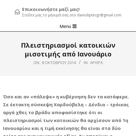
Επικοινωνήστε μαζί μας!
Στείλτε μας το μήνυμά σας στο danioliptesgr@gmail.com
Primary
Menu
Navigation
Menu
Πλειστηριασμοί κατοικιών
μισοτιμής από Ιανουάριο
ON:
8 ΟΚΤΩΒΡΊΟΥ 2014
IN:
ΆΡΘΡΑ
Όσο και αν «πάλεψε» η κυβέρνηση δεν τα κατάφερε.
Σε έκτακτη σύσκεψη Χαρδούβελη – Δένδια – τρόικας
αργά χθες το βράδυ αποφασίστηκε ότι οι
πλειστηριασμοί των κατοικιών θα αρχίσουν από 1η
Ιανουαρίου και η τιμή εκκίνησης θα είναι στα δύο