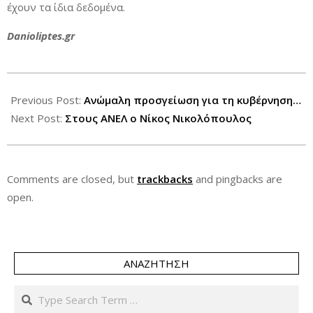
έχουν τα ίδια δεδομένα.
Danioliptes.gr
2014-
10-
Previous Post:
Ανώμαλη προσγείωση για τη κυβέρνηση…
08
Next Post:
Στους ΑΝΕΛ ο Νίκος Νικολόπουλος
Comments are closed, but
trackbacks
and pingbacks are
open.
ΑΝΑΖΉΤΗΣΗ
Search