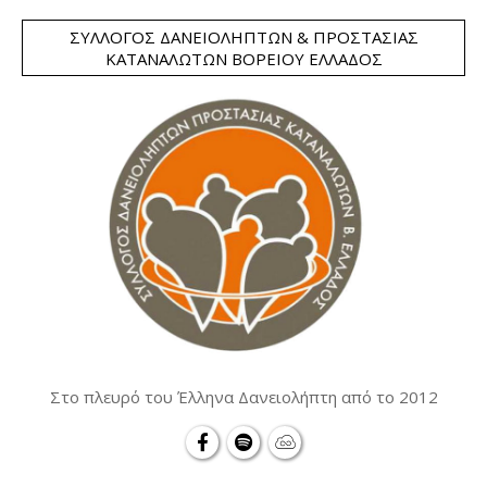
ΣΎΛΛΟΓΟΣ ΔΑΝΕΙΟΛΗΠΤΏΝ & ΠΡΟΣΤΑΣΊΑΣ
ΚΑΤΑΝΑΛΩΤΏΝ ΒΟΡΕΊΟΥ ΕΛΛΆΔΟΣ
Στο πλευρό του Έλληνα Δανειολήπτη από το 2012