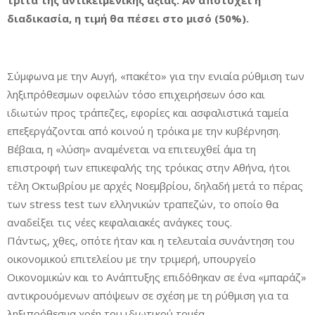
τρίτα της αντικειμενικής αξίας. Αν αποτύχει η
διαδικασία, η τιμή θα πέσει στο μισό (50%).
Σύμφωνα με την Αυγή, «πακέτο» για την ενιαία ρύθμιση των
ληξιπρόθεσμων οφειλών τόσο επιχειρήσεων όσο και
ιδιωτών προς τράπεζες, εφορίες και ασφαλιστικά ταμεία
επεξεργάζονται από κοινού η τρόικα με την κυβέρνηση.
Βέβαια, η «λύση» αναμένεται να επιτευχθεί άμα τη
επιστροφή των επικεφαλής της τρόικας στην Αθήνα, ήτοι
τέλη Οκτωβρίου με αρχές Νοεμβρίου, δηλαδή μετά το πέρας
των stress test των ελληνικών τραπεζών, το οποίο θα
αναδείξει τις νέες κεφαλαιακές ανάγκες τους.
Πάντως, χθες, οπότε ήταν και η τελευταία συνάντηση του
οικονομικού επιτελείου με την τριμερή, υπουργείο
Οικονομικών και το Ανάπτυξης επιδόθηκαν σε ένα «μπαράζ»
αντικρουόμενων απόψεων σε σχέση με τη ρύθμιση για τα
ληξιπρόθεσμα χρέη του ιδιωτικού τομέα.