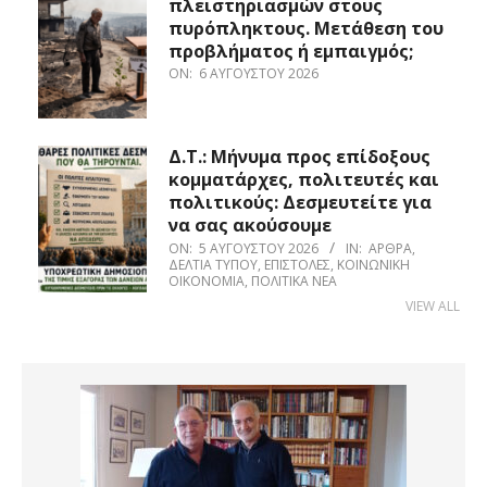
πλειστηριασμών στους
πυρόπληκτους. Μετάθεση του
προβλήματος ή εμπαιγμός;
ON:
6 ΑΥΓΟΎΣΤΟΥ 2026
Δ.Τ.: Μήνυμα προς επίδοξους
κομματάρχες, πολιτευτές και
πολιτικούς: Δεσμευτείτε για
να σας ακούσουμε
ON:
5 ΑΥΓΟΎΣΤΟΥ 2026
IN:
ΆΡΘΡΑ
,
ΔΕΛΤΊΑ ΤΎΠΟΥ
,
ΕΠΙΣΤΟΛΈΣ
,
ΚΟΙΝΩΝΙΚΉ
ΟΙΚΟΝΟΜΊΑ
,
ΠΟΛΙΤΙΚΆ ΝΈΑ
VIEW ALL