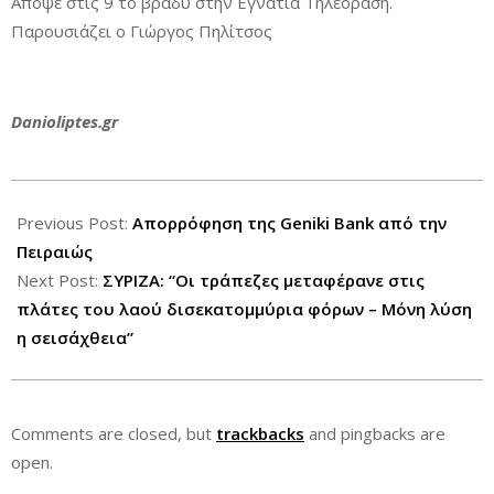
Απόψε στις 9 το βράδυ στην Εγνατία Τηλεόραση.
Παρουσιάζει ο Γιώργος Πηλίτσος
Danioliptes.gr
2014-
10-
Previous Post:
Απορρόφηση της Geniki Bank από την
30
Πειραιώς
Next Post:
ΣΥΡΙΖΑ: “Οι τράπεζες μεταφέρανε στις
πλάτες του λαού δισεκατομμύρια φόρων – Μόνη λύση
η σεισάχθεια”
Comments are closed, but
trackbacks
and pingbacks are
open.