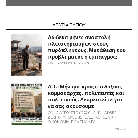
ΔΕΛΤΊΑ ΤΎΠΟΥ
Δώδεκα μήνες αναστολή
πλειστηριασμών στους
πυρόπληκτους. Μετάθεση του
προβλήματος ή εμπαιγμός;
ON:
6 ΑΥΓΟΎΣΤΟΥ 2026
Δ.Τ.: Μήνυμα προς επίδοξους
κομματάρχες, πολιτευτές και
πολιτικούς: Δεσμευτείτε για
να σας ακούσουμε
ON:
5 ΑΥΓΟΎΣΤΟΥ 2026
IN:
ΆΡΘΡΑ
,
ΔΕΛΤΊΑ ΤΎΠΟΥ
,
ΕΠΙΣΤΟΛΈΣ
,
ΚΟΙΝΩΝΙΚΉ
ΟΙΚΟΝΟΜΊΑ
,
ΠΟΛΙΤΙΚΆ ΝΈΑ
VIEW ALL