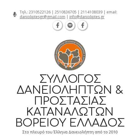
Θεσσαλονίκη Καρατάσου 7, TK 54626 
Skip
Τηλ.:
2310522126
|
2510836705
|
2114108039
| email:
danioliptesgr@gmail.com
|
info@danioliptes.gr
to
content
ΣΎΛΛΟΓΟΣ
ΔΑΝΕΙΟΛΗΠΤΏΝ &
ΠΡΟΣΤΑΣΊΑΣ
ΚΑΤΑΝΑΛΩΤΏΝ
ΒΟΡΕΊΟΥ ΕΛΛΆΔΟΣ
Στο πλευρό του Έλληνα Δανειολήπτη από το 2010