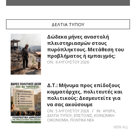
ΔΕΛΤΊΑ ΤΎΠΟΥ
Δώδεκα μήνες αναστολή
πλειστηριασμών στους
πυρόπληκτους. Μετάθεση του
προβλήματος ή εμπαιγμός;
ON:
6 ΑΥΓΟΎΣΤΟΥ 2026
Δ.Τ.: Μήνυμα προς επίδοξους
κομματάρχες, πολιτευτές και
πολιτικούς: Δεσμευτείτε για
να σας ακούσουμε
ON:
5 ΑΥΓΟΎΣΤΟΥ 2026
IN:
ΆΡΘΡΑ
,
ΔΕΛΤΊΑ ΤΎΠΟΥ
,
ΕΠΙΣΤΟΛΈΣ
,
ΚΟΙΝΩΝΙΚΉ
ΟΙΚΟΝΟΜΊΑ
,
ΠΟΛΙΤΙΚΆ ΝΈΑ
VIEW ALL