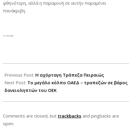
φθηνότερη, αλλά η παραμονή σε αυτήν παραμένει
πανάκριβη.
Το Ποντίκι
2014-
11-
Previous Post:
Η αχόρταγη Τράπεζα Πειραιώς
26
Next Post:
Το μεγάλο κόλπο ΟΑΕΔ – τραπεζών σε βάρος
δανειοληπτών του ΟΕΚ
Comments are closed, but
trackbacks
and pingbacks are
open.