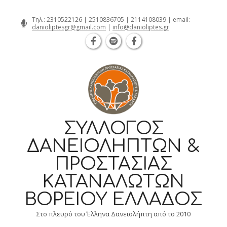
Θεσσαλονίκη Καρατάσου 7, TK 54626 τηλ.: 23
Skip
Τηλ.:
2310522126
|
2510836705
|
2114108039
| email:
danioliptesgr@gmail.com
|
info@danioliptes.gr
to
content
ΣΎΛΛΟΓΟΣ
ΔΑΝΕΙΟΛΗΠΤΏΝ &
ΠΡΟΣΤΑΣΊΑΣ
ΚΑΤΑΝΑΛΩΤΏΝ
ΒΟΡΕΊΟΥ ΕΛΛΆΔΟΣ
Στο πλευρό του Έλληνα Δανειολήπτη από το 2010