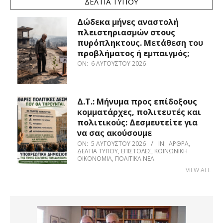
ΔΕΛΤΊΑ ΤΎΠΟΥ
Δώδεκα μήνες αναστολή
πλειστηριασμών στους
πυρόπληκτους. Μετάθεση του
προβλήματος ή εμπαιγμός;
ON:
6 ΑΥΓΟΎΣΤΟΥ 2026
Δ.Τ.: Μήνυμα προς επίδοξους
κομματάρχες, πολιτευτές και
πολιτικούς: Δεσμευτείτε για
να σας ακούσουμε
ON:
5 ΑΥΓΟΎΣΤΟΥ 2026
IN:
ΆΡΘΡΑ
,
ΔΕΛΤΊΑ ΤΎΠΟΥ
,
ΕΠΙΣΤΟΛΈΣ
,
ΚΟΙΝΩΝΙΚΉ
ΟΙΚΟΝΟΜΊΑ
,
ΠΟΛΙΤΙΚΆ ΝΈΑ
VIEW ALL