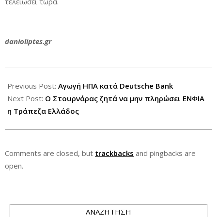
τελειώσει τώρα.
danioliptes.gr
2014-
12-
Previous Post:
Αγωγή ΗΠΑ κατά Deutsche Bank
10
Next Post:
Ο Στουρνάρας ζητά να μην πληρώσει ΕΝΦΙΑ
η Τράπεζα Ελλάδος
Comments are closed, but
trackbacks
and pingbacks are
open.
ΑΝΑΖΉΤΗΣΗ