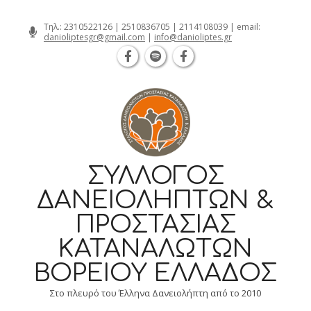
Θεσσαλονίκη Καρατάσου 7, TK 54626 
Skip
Τηλ.:
2310522126
|
2510836705
|
2114108039
| email:
danioliptesgr@gmail.com
|
info@danioliptes.gr
to
content
ΣΎΛΛΟΓΟΣ
ΔΑΝΕΙΟΛΗΠΤΏΝ &
ΠΡΟΣΤΑΣΊΑΣ
ΚΑΤΑΝΑΛΩΤΏΝ
ΒΟΡΕΊΟΥ ΕΛΛΆΔΟΣ
Στο πλευρό του Έλληνα Δανειολήπτη από το 2010