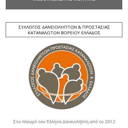
ΣΎΛΛΟΓΟΣ ΔΑΝΕΙΟΛΗΠΤΏΝ & ΠΡΟΣΤΑΣΊΑΣ
ΚΑΤΑΝΑΛΩΤΏΝ ΒΟΡΕΊΟΥ ΕΛΛΆΔΟΣ
Στο πλευρό του Έλληνα Δανειολήπτη από το 2012