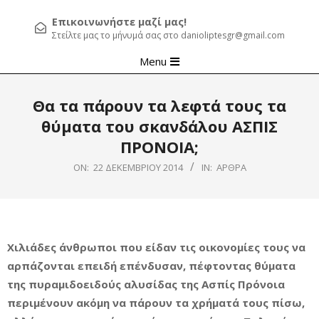
Επικοινωνήστε μαζί μας!
Στείλτε μας το μήνυμά σας στο danioliptesgr@gmail.com
Primary
Menu
Navigation
Menu
Θα τα πάρουν τα λεφτά τους τα
θύματα του σκανδάλου ΑΣΠΙΣ
ΠΡΟΝΟΙΑ;
ON:
22 ΔΕΚΕΜΒΡΊΟΥ 2014
IN:
ΆΡΘΡΑ
Χιλιάδες άνθρωποι που είδαν τις οικονομίες τους να
αρπάζονται επειδή επένδυσαν, πέφτοντας θύματα
της πυραμιδοειδούς αλυσίδας της Ασπίς Πρόνοια
περιμένουν ακόμη να πάρουν τα χρήματά τους πίσω,