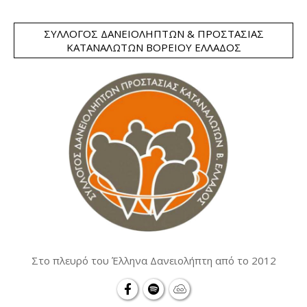
ΣΎΛΛΟΓΟΣ ΔΑΝΕΙΟΛΗΠΤΏΝ & ΠΡΟΣΤΑΣΊΑΣ
ΚΑΤΑΝΑΛΩΤΏΝ ΒΟΡΕΊΟΥ ΕΛΛΆΔΟΣ
Στο πλευρό του Έλληνα Δανειολήπτη από το 2012