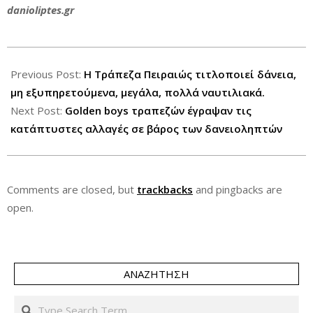
danioliptes.gr
2014-
12-
Previous Post:
Η Τράπεζα Πειραιώς τιτλοποιεί δάνεια,
22
μη εξυπηρετούμενα, μεγάλα, πολλά ναυτιλιακά.
Next Post:
Golden boys τραπεζών έγραψαν τις
κατάπτυστες αλλαγές σε βάρος των δανειοληπτών
Comments are closed, but
trackbacks
and pingbacks are
open.
ΑΝΑΖΉΤΗΣΗ
Search