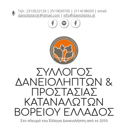
Θεσσαλονίκη Καρατάσου 7, TK 54626 τ
Skip
Τηλ.:
2310522126
|
2510836705
|
2114108039
| email:
danioliptesgr@gmail.com
|
info@danioliptes.gr
to
content
ΣΎΛΛΟΓΟΣ
ΔΑΝΕΙΟΛΗΠΤΏΝ &
ΠΡΟΣΤΑΣΊΑΣ
ΚΑΤΑΝΑΛΩΤΏΝ
ΒΟΡΕΊΟΥ ΕΛΛΆΔΟΣ
Στο πλευρό του Έλληνα Δανειολήπτη από το 2010