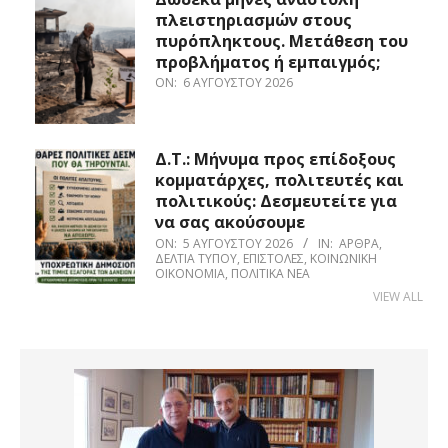
πλειστηριασμών στους
πυρόπληκτους. Μετάθεση του
προβλήματος ή εμπαιγμός;
ON:
6 ΑΥΓΟΎΣΤΟΥ 2026
Δ.Τ.: Μήνυμα προς επίδοξους
κομματάρχες, πολιτευτές και
πολιτικούς: Δεσμευτείτε για
να σας ακούσουμε
ON:
5 ΑΥΓΟΎΣΤΟΥ 2026
IN:
ΆΡΘΡΑ
,
ΔΕΛΤΊΑ ΤΎΠΟΥ
,
ΕΠΙΣΤΟΛΈΣ
,
ΚΟΙΝΩΝΙΚΉ
ΟΙΚΟΝΟΜΊΑ
,
ΠΟΛΙΤΙΚΆ ΝΈΑ
VIEW ALL