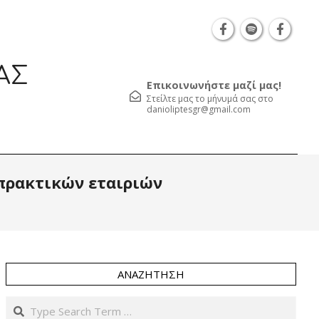
Θεσσαλονίκη Καρατάσου 7, TK 54626 τηλ.: 231 05
ΑΣ
Επικοινωνήστε μαζί μας!
Στείλτε μας το μήνυμά σας στο
danioliptesgr@gmail.com
Prim
πρακτικών εταιριών
Navi
Men
ΑΝΑΖΉΤΗΣΗ
Search