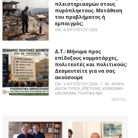
πλειστηριασμών στους
πυρόπληκτους. Μετάθεση
του προβλήματος ή
εμπαιγμός;
ON:
6 ΑΥΓΟΎΣΤΟΥ 2026
Δ.Τ.: Μήνυμα προς
επίδοξους κομματάρχες,
πολιτευτές και πολιτικούς:
Δεσμευτείτε για να σας
ακούσουμε
ON:
5 ΑΥΓΟΎΣΤΟΥ 2026
IN:
ΆΡΘΡΑ
,
ΔΕΛΤΊΑ ΤΎΠΟΥ
,
ΕΠΙΣΤΟΛΈΣ
,
ΚΟΙΝΩΝΙΚΉ
ΟΙΚΟΝΟΜΊΑ
,
ΠΟΛΙΤΙΚΆ ΝΈΑ
VIEW ALL