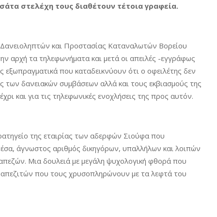
σάτα στελέχη τους διαθέτουν τέτοια γραφεία.
 Δανειοληπτών και Προστασίας Καταναλωτών Βορείου
ην αρχή τα τηλεφωνήματα και μετά οι απειλές -εγγράφως
ης εξωπραγματικά που καταδεικνύουν ότι ο οφειλέτης δεν
ς των δανειακών συμβάσεων αλλά και τους εκβιασμούς της
χρι και για τις τηλεφωνικές ενοχλήσεις της προς αυτόν.
ρατηγείο της εταιρίας των αδερφών Σιούφα που
 μέσα, άγνωστος αριθμός δικηγόρων, υπαλλήλων και λοιπών
πεζών. Μια δουλειά με μεγάλη ψυχολογική φθορά που
τραπεζιτών που τους χρυσοπληρώνουν με τα λεφτά του