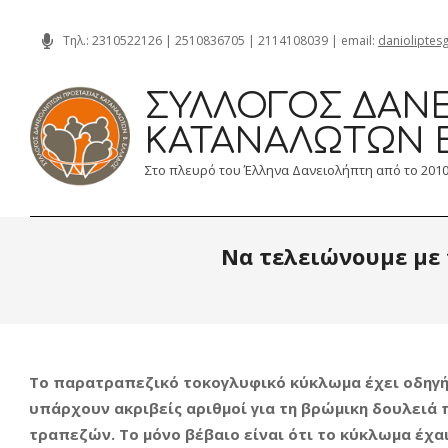
Skip
Τηλ.:
2310522126
|
2510836705
|
2114108039
| email:
danioliptes
to
content
ΣΎΛΛΟΓΟΣ ΔΑΝΕ
ΚΑΤΑΝΑΛΩΤΏΝ 
Στο πλευρό του Έλληνα Δανειολήπτη από το 201
Να τελειώνουμε με
Το παρατραπεζικό τοκογλυφικό κύκλωμα έχει οδηγή
υπάρχουν ακριβείς αριθμοί για τη βρώμικη δουλειά 
τραπεζών. Το μόνο βέβαιο είναι ότι το κύκλωμα έχα