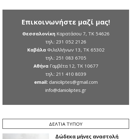
Επικοινωνήστε μαζί μας!
Θεσσαλονίκη
Καρατάσου 7, TK 54626
τηλ.:
231 052 2126
Καβάλα
Φιλελλήνων 13, ΤΚ 65302
τηλ.:
251 083 6705
Αθήνα
Γαμβέτα 12, ΤΚ 10677
τηλ.:
211 410 8039
email:
danioliptes@gmail.com
info@danioliptes.gr
ΔΕΛΤΊΑ ΤΎΠΟΥ
Δώδεκα μήνες αναστολή