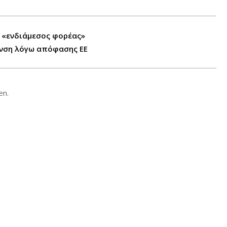
 «ενδιάμεσος φορέας»
υνση λόγω απόφασης ΕΕ
en.