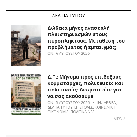
ΔΕΛΤΊΑ ΤΎΠΟΥ
Δώδεκα μήνες αναστολή
πλειστηριασμών στους
πυρόπληκτους. Μετάθεση του
προβλήματος ή εμπαιγμός;
ON:
6 ΑΥΓΟΎΣΤΟΥ 2026
Δ.Τ.: Μήνυμα προς επίδοξους
κομματάρχες, πολιτευτές και
πολιτικούς: Δεσμευτείτε για
να σας ακούσουμε
ON:
5 ΑΥΓΟΎΣΤΟΥ 2026
IN:
ΆΡΘΡΑ
,
ΔΕΛΤΊΑ ΤΎΠΟΥ
,
ΕΠΙΣΤΟΛΈΣ
,
ΚΟΙΝΩΝΙΚΉ
ΟΙΚΟΝΟΜΊΑ
,
ΠΟΛΙΤΙΚΆ ΝΈΑ
VIEW ALL