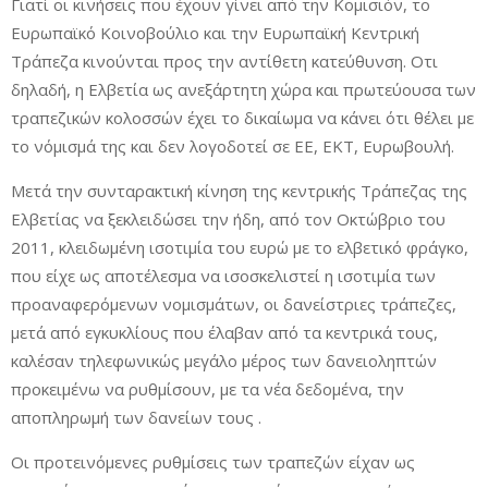
Γιατί οι κινήσεις που έχουν γίνει από την Κομισιόν, το
Ευρωπαϊκό Κοινοβούλιο και την Ευρωπαϊκή Κεντρική
Τράπεζα κινούνται προς την αντίθετη κατεύθυνση. Οτι
δηλαδή, η Ελβετία ως ανεξάρτητη χώρα και πρωτεύουσα των
τραπεζικών κολοσσών έχει το δικαίωμα να κάνει ότι θέλει με
το νόμισμά της και δεν λογοδοτεί σε ΕΕ, ΕΚΤ, Ευρωβουλή.
Μετά την συνταρακτική κίνηση της κεντρικής Τράπεζας της
Ελβετίας να ξεκλειδώσει την ήδη, από τον Οκτώβριο του
2011, κλειδωμένη ισοτιμία του ευρώ με το ελβετικό φράγκο,
που είχε ως αποτέλεσμα να ισοσκελιστεί η ισοτιμία των
προαναφερόμενων νομισμάτων, οι δανείστριες τράπεζες,
μετά από εγκυκλίους που έλαβαν από τα κεντρικά τους,
καλέσαν τηλεφωνικώς μεγάλο μέρος των δανειοληπτών
προκειμένω να ρυθμίσουν, με τα νέα δεδομένα, την
αποπληρωμή των δανείων τους .
Οι προτεινόμενες ρυθμίσεις των τραπεζών είχαν ως