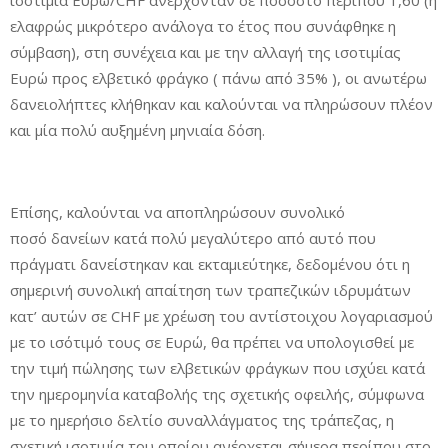
ισοτιμία Ευρώ/CHF ανέρχονταν σε ποσοστό περίπου 1,60 (ή
ελαφρώς μικρότερο ανάλογα το έτος που συνάφθηκε η
σύμβαση), στη συνέχεια και με την αλλαγή της ισοτιμίας
Ευρώ προς ελβετικό φράγκο ( πάνω από 35% ), οι ανωτέρω
δανειολήπτες κλήθηκαν και καλούνται να πληρώσουν πλέον
και μία πολύ αυξημένη μηνιαία δόση.
Επίσης, καλούνται να αποπληρώσουν συνολικό
ποσό δανείων κατά πολύ μεγαλύτερο από αυτό που
πράγματι δανείστηκαν και εκταμιεύτηκε, δεδομένου ότι η
σημερινή συνολική απαίτηση των τραπεζικών ιδρυμάτων
κατ’ αυτών σε CHF με χρέωση του αντίστοιχου λογαριασμού
με το ισότιμό τους σε Ευρώ, θα πρέπει να υπολογισθεί με
την τιμή πώλησης των ελβετικών φράγκων που ισχύει κατά
την ημερομηνία καταβολής της σχετικής οφειλής, σύμφωνα
με το ημερήσιο δελτίο συναλλάγματος της τράπεζας, η
σχετική ισοτιμία του οποίου ανέρχεται σήμερα περίπου στο