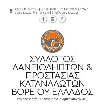
Θεσσαλονίκη Καρατάσου 7, TK 54626 τηλ.: 231
Skip
Τηλ.:
2310522126
|
2510836705
|
2114108039
| email:
danioliptesgr@gmail.com
|
info@danioliptes.gr
to
content
ΣΎΛΛΟΓΟΣ
ΔΑΝΕΙΟΛΗΠΤΏΝ &
ΠΡΟΣΤΑΣΊΑΣ
ΚΑΤΑΝΑΛΩΤΏΝ
ΒΟΡΕΊΟΥ ΕΛΛΆΔΟΣ
Στο πλευρό του Έλληνα Δανειολήπτη από το 2010