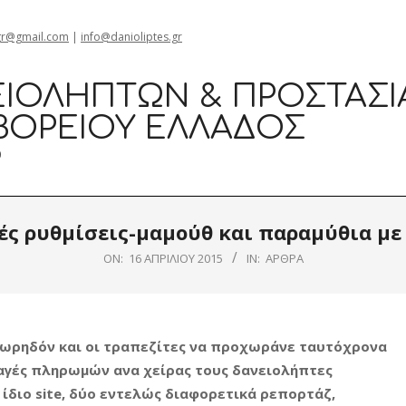
gr@gmail.com
|
info@danioliptes.gr
ΙΟΛΗΠΤΏΝ & ΠΡΟΣΤΑΣΊ
ΒΟΡΕΊΟΥ ΕΛΛΆΔΟΣ
0
ές ρυθμίσεις-μαμούθ και παραμύθια με
ON:
16 ΑΠΡΙΛΊΟΥ 2015
IN:
ΆΡΘΡΑ
 σωρηδόν και οι τραπεζίτες να προχωράνε ταυτόχρονα
αταγές πληρωμών ανα χείρας τους δανειολήπτες
ίδιο site, δύο εντελώς διαφορετικά ρεπορτάζ,