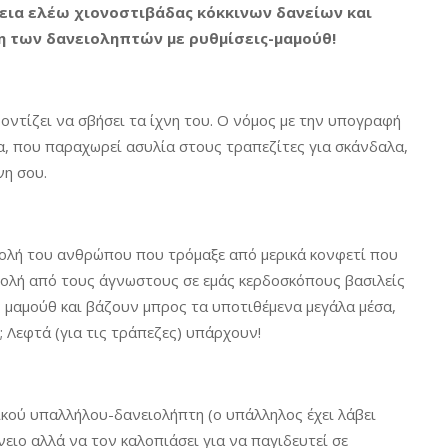
εια ελέω χιονοστιβάδας κόκκινων δανείων και
η των δανειοληπτών με ρυθμίσεις-μαμούθ!
οντίζει να σβήσει τα ίχνη του. Ο νόμος με την υπογραφή
α, που παραχωρεί ασυλία στους τραπεζίτες για σκάνδαλα,
νη σου.
τολή του ανθρώπου που τρόμαξε από μερικά κονφετί που
ντολή από τους άγνωστους σε εμάς κερδοσκόπους βασιλείς
ς μαμούθ και βάζουν μπρος τα υποτιθέμενα μεγάλα μέσα,
; Λεφτά (για τις τράπεζες) υπάρχουν!
ικού υπαλλήλου-δανειολήπτη (ο υπάλληλος έχει λάβει
ειο αλλά να τον καλοπιάσει για να παγιδευτεί σε