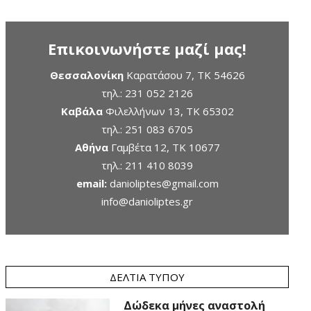
Επικοινωνήστε μαζί μας!
Θεσσαλονίκη
Καρατάσου 7, TK 54626
τηλ.:
231 052 2126
Καβάλα
Φιλελλήνων 13, ΤΚ 65302
τηλ.:
251 083 6705
Αθήνα
Γαμβέτα 12, ΤΚ 10677
τηλ.:
211 410 8039
email:
danioliptes@gmail.com
info@danioliptes.gr
ΔΕΛΤΊΑ ΤΎΠΟΥ
Δώδεκα μήνες αναστολή