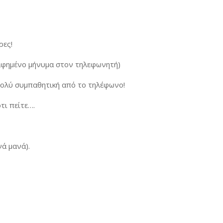
ρες!
ογραφημένο μήνυμα στον τηλεφωνητή)
πολύ συμπαθητική από το τηλέφωνο!
ότι πείτε….
ανά μανά).