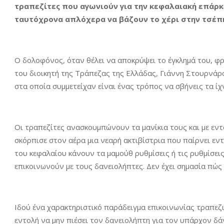
τραπεζίτες που αγωνιούν για την κεφαλαιακή επάρκ
ταυτόχρονα απλόχερα να βάζουν το χέρι στην τσέπ
Ο δολοφόνος, όταν θέλει να αποκρύψει το έγκλημά του, φρ
του διοικητή της Τράπεζας της Ελλάδας, Γιάννη Στουρνάρ
στα οποία συμμετείχαν είναι ένας τρόπος να σβήνεις τα ίχ
Οι τραπεζίτες ανασκουμπώνουν τα μανίκια τους και με εν
σκόρπισε στον αέρα μια νεαρή ακτιβίστρια που παίρνει ε
του κεφαλαίου κάνουν τα μαμούθ ρυθμίσεις ή τις ρυθμίσει
επικοινωνούν με τους δανειολήπτες. Δεν έχει σημασία πώς 
Ιδού ένα χαρακτηριστικό παράδειγμα επικοινωνίας τραπεζ
εντολή να μην πιέσει τον δανειολήπτη για τον υπάρχον δάν