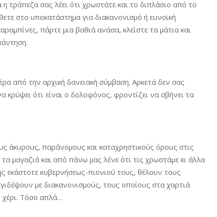
ά η τράπεζα σας λέει ότι χρωστάτε και το διπλάσιο από το
λθετε στο υποκατάστημα για διακανονισμό ή ευνοϊκή
αραμπίνες, πάρτε μια βαθιά ανάσα, κλείστε τα μάτια και
απάντηση.
ρα από την αρχική δανειακή σύμβαση. Αρκετά δεν σας
α κρύψει ότι είναι ο δολοφόνος, φροντίζει να σβήνει τα
τους άκυρους, παράνομους και καταχρηστικούς όρους στις
 τα μαγαζιά και από πάνω μας λένε ότι τις χρωστάμε κι άλλα
ης εκάστοτε κυβερνήσεως-πιονιού τους, θέλουν τους
αγιδέψουν με διακανονισμούς, τους οποίους στα χαρτιά
 χέρι. Τόσο απλά…