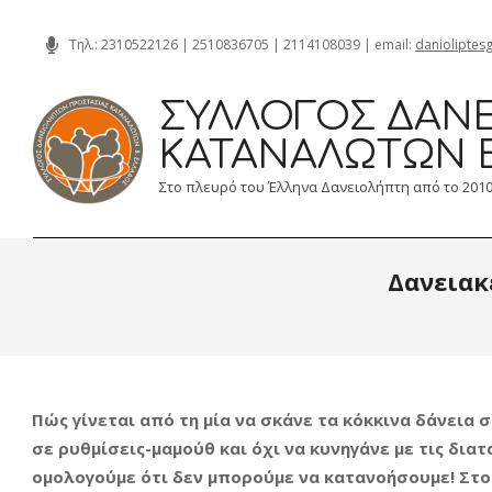
Skip
Τηλ.:
2310522126
|
2510836705
|
2114108039
| email:
danioliptes
to
content
ΣΎΛΛΟΓΟΣ ΔΑΝΕ
ΚΑΤΑΝΑΛΩΤΏΝ 
Στο πλευρό του Έλληνα Δανειολήπτη από το 201
Δανειακ
Πώς γίνεται από τη μία να σκάνε τα κόκκινα δάνεια
σε ρυθμίσεις-μαμούθ και όχι να κυνηγάνε με τις δι
ομολογούμε ότι δεν μπορούμε να κατανοήσουμε! Στο 