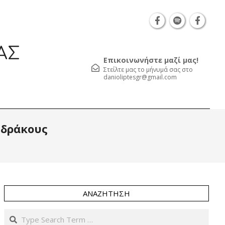
Θεσσαλονίκη Καρατάσου 7, TK 54626 τηλ.: 231 052 
ΑΣ
Επικοινωνήστε μαζί μας!
Στείλτε μας το μήνυμά σας στο
danioliptesgr@gmail.com
Prim
 δράκους
Navi
Men
ΑΝΑΖΉΤΗΣΗ
Search