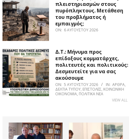
πλειστηριασμών στους
πυρόπληκτους. Μετάθεση
του προβλήματος ή
εμπαιγμός;
ON:
6 ΑΥΓΟΎΣΤΟΥ 2026
Δ.Τ.: Μήνυμα προς
επίδοξους κομματάρχες,
πολιτευτές και πολιτικούς:
Δεσμευτείτε για να σας
ακούσουμε
ON:
5 ΑΥΓΟΎΣΤΟΥ 2026
IN:
ΆΡΘΡΑ
,
ΔΕΛΤΊΑ ΤΎΠΟΥ
,
ΕΠΙΣΤΟΛΈΣ
,
ΚΟΙΝΩΝΙΚΉ
ΟΙΚΟΝΟΜΊΑ
,
ΠΟΛΙΤΙΚΆ ΝΈΑ
VIEW ALL