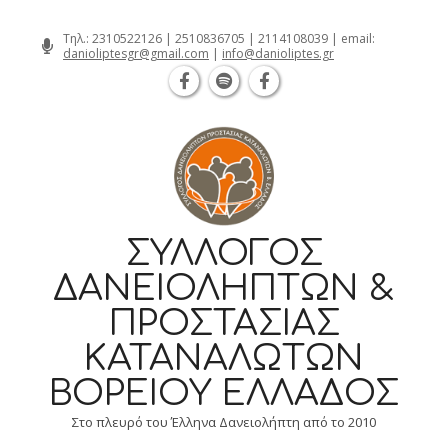
Θεσσαλονίκη Καρατάσου 7, TK 54626 τη
Skip
Τηλ.:
2310522126
|
2510836705
|
2114108039
| email:
danioliptesgr@gmail.com
|
info@danioliptes.gr
to
content
ΣΎΛΛΟΓΟΣ
ΔΑΝΕΙΟΛΗΠΤΏΝ &
ΠΡΟΣΤΑΣΊΑΣ
ΚΑΤΑΝΑΛΩΤΏΝ
ΒΟΡΕΊΟΥ ΕΛΛΆΔΟΣ
Στο πλευρό του Έλληνα Δανειολήπτη από το 2010