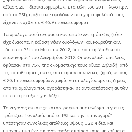
αξίας € 20,1 δισεκατομμυρίων. Στα τέλη του 2011 (λίγο πριν
από το PSI), η αξία των ομολόγων στα χαρτοφυλάκιά τους
είχε εκτιναχθεί σε € 46,9 δισεκατομμύρια.
Τα ομόλογα αυτά αγοράστηκαν από ξένες τράπεζες (τότε
είχε διακοπεί η έκδοση νέων ομολόγων) και κουρεύτηκαν,
τόσο στο PSI του Μαρτίου 2012, όσο και στη “διαδικασία
επαναγοράς” του Δεκεμβρίου 2012. Οι συνολικές απώλειες
έφθασαν στο 75% της ονομαστικής τους αξίας. Δηλαδή, από
τις τοποθετήσεις αυτές υπέστησαν συνολικές ζημιές ύψους
€ 20,1 δισεκατομμυρίων, χωρίς να υπολογίσουμε τις ζημιές
από τα ομόλογα που αγοράστηκαν σε αντικατάσταση αυτών
που στο μεταξύ είχαν λήξει.
Το γεγονός αυτό είχε καταστροφικά αποτελέσματα για τις
τράπεζες. Συνολικά, από το PSI και την “επαναγορά”
υπέστησαν συνολικές απώλειες ύψους € 28,4 δισ. και
υποχρεωτικά έγινε η ανακεφαλαιοποίησή τους, με χρήματα