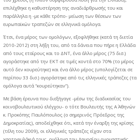
επιλέχθηκε η καθυστέρηση της αναδιάρθρωσής του και
παράλληλα η -με κάθε τρόπο- μείωση των θέσεων των
ευρωπαϊκών τραπεζών σε ελληνικά ομόλογα.
Έτσι, ένα μέρος των ομολόγων, εξοφλήθηκε (κατά τη διετία
2010-2012) στη λήξη του, από τα δάνεια που πήρε η Ελλάδα
από τους εταίρους και το ΔΝΤ, ένα άλλο μέρος (75 δισ.)
αγοράστηκε από την ΕΚΤ σε τιμές κοντά στο 70% (το μέρος
αυτό δεν κουρεύτηκε) και ένα άλλο μέρος (υπολογίζεται σε
περίπου 33 δισ.) αγοράστηκε από τις ελληνικές τράπεζες (τα
ομόλογα αυτά “κουρεύτηκαν”).
Με βάση έρευνα που διεξήγαγε -μέσω της διαδικασίας του
κοινοβουλευτικού ελέγχου- ο τότε Βουλευτής της Α΄ Αθηνών
κ. Προκόπης Παυλόπουλος (ο σημερινός Πρόεδρος της
Δημοκρατίας), αποδείχθηκε ότι, κατά την έναρξη της κρίσης
(τέλη του 2009), οι ελληνικές τράπεζες είχαν στα
χαρτοφυλάκιά τους, ομόλογα του Δημοσίου ονομαστικής