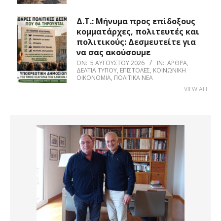
Δ.Τ.: Μήνυμα προς επίδοξους
κομματάρχες, πολιτευτές και
πολιτικούς: Δεσμευτείτε για
να σας ακούσουμε
ON:
5 ΑΥΓΟΎΣΤΟΥ 2026
IN:
ΆΡΘΡΑ
,
ΔΕΛΤΊΑ ΤΎΠΟΥ
,
ΕΠΙΣΤΟΛΈΣ
,
ΚΟΙΝΩΝΙΚΉ
ΟΙΚΟΝΟΜΊΑ
,
ΠΟΛΙΤΙΚΆ ΝΈΑ
VIEW ALL