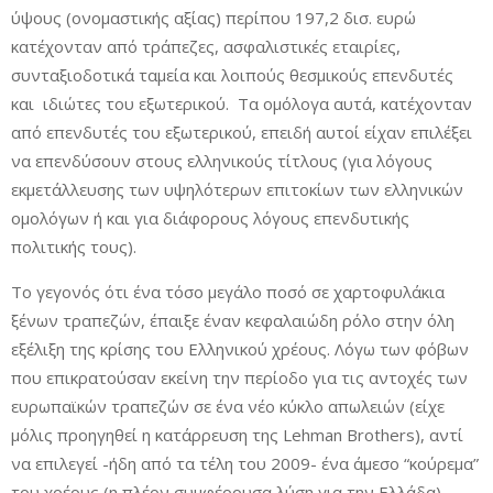
ύψους (ονομαστικής αξίας) περίπου 197,2 δισ. ευρώ
κατέχονταν από τράπεζες, ασφαλιστικές εταιρίες,
συνταξιοδοτικά ταμεία και λοιπούς θεσμικούς επενδυτές
και ιδιώτες του εξωτερικού. Τα ομόλογα αυτά, κατέχονταν
από επενδυτές του εξωτερικού, επειδή αυτοί είχαν επιλέξει
να επενδύσουν στους ελληνικούς τίτλους (για λόγους
εκμετάλλευσης των υψηλότερων επιτοκίων των ελληνικών
ομολόγων ή και για διάφορους λόγους επενδυτικής
πολιτικής τους).
Το γεγονός ότι ένα τόσο μεγάλο ποσό σε χαρτοφυλάκια
ξένων τραπεζών, έπαιξε έναν κεφαλαιώδη ρόλο στην όλη
εξέλιξη της κρίσης του Ελληνικού χρέους. Λόγω των φόβων
που επικρατούσαν εκείνη την περίοδο για τις αντοχές των
ευρωπαϊκών τραπεζών σε ένα νέο κύκλο απωλειών (είχε
μόλις προηγηθεί η κατάρρευση της Lehman Brothers), αντί
να επιλεγεί -ήδη από τα τέλη του 2009- ένα άμεσο “κούρεμα”
του χρέους (η πλέον συμφέρουσα λύση για την Ελλάδα),